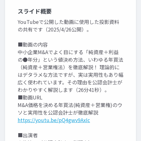
スライド概要
YouTubeで公開した動画に使用した投影資料
の共有です（2025/4/26公開）。
■動画の内容
中小企業M&Aでよく目にする「純資産＋利益
の●年分」という値決め方法、いわゆる年買法
（純資産＋営業権法）を徹底解説！ 理論的に
はデタラメな方法ですが、実は実用性もあり幅
広く使われています。その理由を公認会計士が
わかりやすく解説します（26分41秒）。
■動画URL
M&A価格を決める年買法(純資産＋営業権)のウ
ソと実用性を公認会計士が徹底解説
https://youtu.be/pQ4gwv9AxIc
■出演者