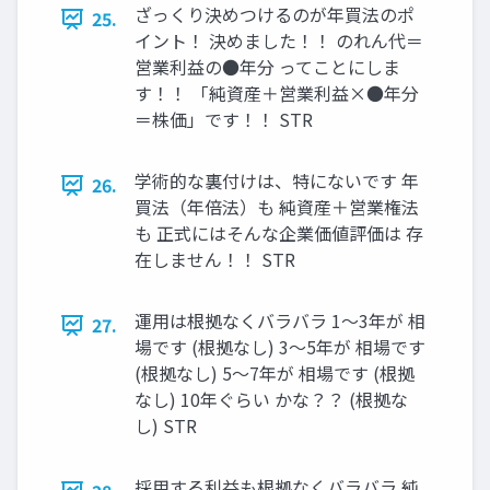
ざっくり決めつけるのが年買法のポ
25.
イント！ 決めました！！ のれん代＝
営業利益の●年分 ってことにしま
す！！ 「純資産＋営業利益×●年分
＝株価」です！！ STR
学術的な裏付けは、特にないです 年
26.
買法（年倍法）も 純資産＋営業権法
も 正式にはそんな企業価値評価は 存
在しません！！ STR
運用は根拠なくバラバラ 1〜3年が 相
27.
場です (根拠なし) 3〜5年が 相場です
(根拠なし) 5〜7年が 相場です (根拠
なし) 10年ぐらい かな？？ (根拠な
し) STR
採用する利益も根拠なくバラバラ 純