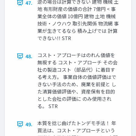
逆の場合は計算できない 建物 機械 土
47.
地 有形財産の価値の合計 7億円 < 事
業全体の価値 10億円 建物 土地 機械
技術・ノウハウ 取引先関係 物流網 事
業が生きてるなら 積み上げでは 計算
できない!! STR
コスト・アプローチはのれん価値を
48.
無視する コスト・アプローチ その会
社の製造コスト（部品代）に着目す
る考え方。 事業自体の価値評価はで
きない手法のため、廃業を前提と し
た清算価値評価や、資産保有を目的
とした会社の評価に のみ使用され
る。 STR
本質を捻じ曲げたトンデモ手法！ 年
49.
買法は、コスト・アプローチという