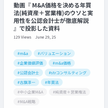
動画『 M&A価格を決める年買
法(純資産＋営業権)のウソと実
用性を公認会計士が徹底解説
』で投影した資料
129 Views
June 29, 25
#m&a
#バリュエーション
#企業価値評価
#m&a価格
#公認会計士
#strコンサルティング
#古旗淳一
#年買法
#中小企業M&A
#純資産＋営業権法
#M&A戦略