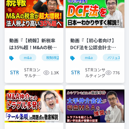
動画『【続報】新税率
動画『【初心者向け】
は35%超！M&Aの税金
DCF法を公認会計士が
が大幅増税｜3.5億円か
日本一わかりやすく解
m&a
税制改正
税金ミニマム課税
m&a
バリュエーシ
税理士
ら対象に』で投影した
説 』で投影した資料
資料
STRコン
STRコンサ
1.3K
776
サルティ
ルティング
ング