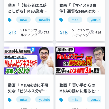
動画『【初心者は見落
動画『【マイスHD事
としがち】M&A業者の
件】悪質なM&Aは大手
「テール条項」悪用ト
仲介が提案した？ルシ
m&a
m&a仲介
テール条項
m&a
youtube
youtube
ラブル３選』で投影し
アン以上の激震かも 』
た資料
で投影した資料
STRコンサ
STRコンサ
733
616
ルティング
ルティング
動画『 M&A成功に不可
動画『 買い手からの
欠な「ビジネス分析」
M&Aの誘いに乗るとこ
の実践ノウハウ 』で投
んな仕組みで損しま
m&a
youtube
バリュエーション
m&a
youtube
企業価
影した資料
す！【M&A相談
FAQ】』で投影した資