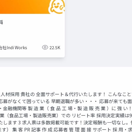
料
社Indi Works
22.5K
の方へ 人材採用 貴社の 全面サポート＆代行いたします！ こん
応募がなくて困っている 早期退職が多い・・・ 応募が来ても
等 製 造 業（ 食 品 工 場・製 造 販 売 業 ）に 強 い！ 実 
社 製造業（食品工場・製造販売業）での リピート率 採用決定実績
たします 3 求人票は多数掲載可能です！決定報酬も一切なし。
 集 客 PR 記事 作 成 応募者 管 理 面 接 サポート 採 用・求