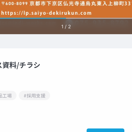
資料/チラシ
品工場
#採用支援