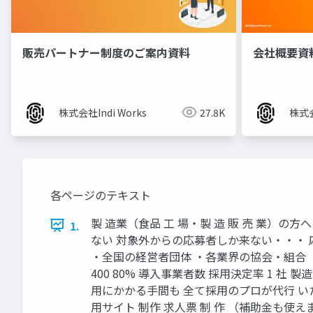
販売パートナー制度のご案内資料
会社概要資
株式会社Indi Works
27.8K
株式会
各ページのテキスト
製 造業（食品 工 場・製 造 販 売 業）
1.
ない 対象外からの応募者しか来ない・・・ 
・全国の経営者団体 ・各業界の協会・組合 ・金融機関
400 80% 導入事業者数 採用決定率 1 
用にかかる手間も 全て採用のプロが代行 い
用サイト 制作 求人票 制 作 （補助金も使えます）