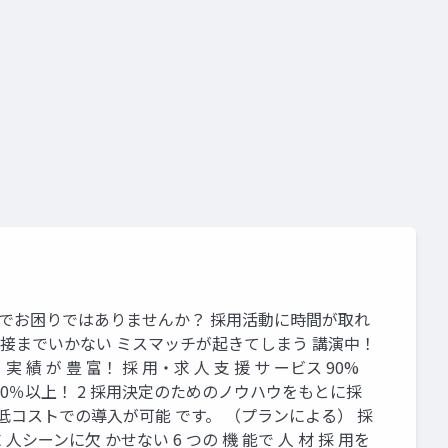
なことでお困りではありませんか？ 採用活動に時間が取れ
面接までいかない ミスマッチが起きてしまう 講演中！
績 が 豊 富！ 採 用・求 人 支 援 サ ービス 90%
は90％以上！ 2 採用決定のためのノウハウをもとに採
低コストでの導入が可能 です。 （プランによる） 採
 人シーンに欠 かせない 6 つの 機 能で 人 材 採 用を