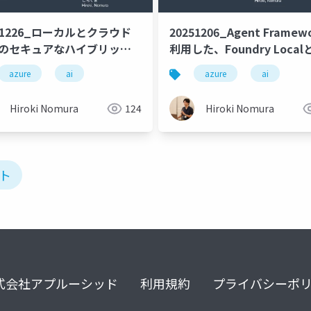
51226_ローカルとクラウド
20251206_Agent Framew
M のセキュアなハイブリッド
利用した、Foundry Local
Microsoft Foundryのハ
code
azure
copilot cli
ai
github copilot
azure
swiftui
ai
nanoban
ッドエージェント
Hiroki Nomura
124
Hiroki Nomura
ント
式会社アプルーシッド
利用規約
プライバシーポ