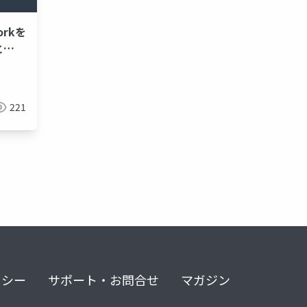
orkを
と
イブリ
ana
zeabur
semantic search
vector search
rag
221
リシー
サポート・お問合せ
マガジン