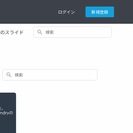
ログイン
新規登録
検索
てのスライド
検索