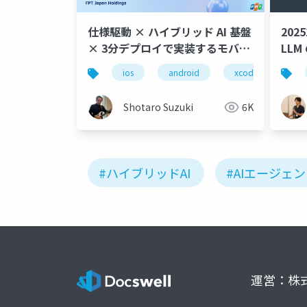
仕様駆動 × ハイブリッド AI 基盤
202
× 3分デプロイで実装するモバイ
LL
ルアプリ + AI Agent
構成
ios
android
xcode
vs 
Shotaro Suzuki
6K
#ハイブリッドAI
#AIエージェ
運営：株