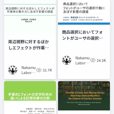
商品選択においてフォ
ントがユーザの選択行
周辺視野に対するぼか
動に及ぼす影響の調査
しエフェクトが作業時
の集中力に及ぼす影響
Nakamura
の調査
24.3K
Laboratory
Nakamura
(Meiji
31.7K
Laboratory
University)
(Meiji
University)