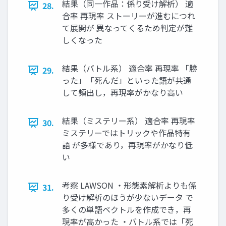
結果（同一作品：係り受け解析） 適
28.
合率 再現率 ストーリーが進むにつれ
て展開が 異なってくるため判定が難
しくなった
結果（バトル系） 適合率 再現率 「勝
29.
った」「死んだ」といった語が共通
して頻出し，再現率がかなり高い
結果（ミステリー系） 適合率 再現率
30.
ミステリーではトリックや作品特有
語 が多様であり，再現率がかなり低
い
考察 LAWSON ・形態素解析よりも係
31.
り受け解析のほうが少ないデータ で
多くの単語ベクトルを作成でき，再
現率が高かった ・バトル系では「死