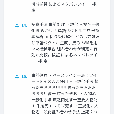
機械学習 によるネタバレツイート判
定
提案手法 事前処理 正規化 人物名一般
14.
化 組み合わせ 単語ベクトル生成 形態
素解析 or 係り受け解析 どの事前処理
と単語ベクトル生成手法の SVMを用
いた機械学習 組み合わせが判定に有
効か比較，検証 によるネタバレツイ
ート判定
事前処理 ・ベースライン手法：ツイ
15.
ートをそのまま使用 ・正規化手法 勝
ったぞおおお!!!!!!! 勝ったぞおおお
おおお!! 統一 勝ったぞお! ・人物名
一般化手法 城之内死す→重要人物死
す 牛尾死す→モブ死す ・正規化，人
物名一般化組み合わせ手法 上記２つ