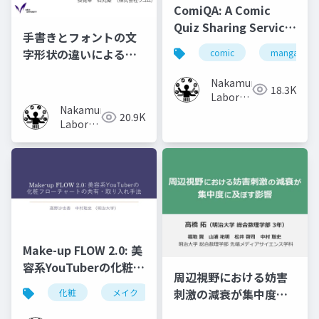
ComiQA: A Comic
Quiz Sharing Service
手書きとフォントの文
that Helps Users to
字形状の違いによる記
comic
manga
Recollect the
憶効果の比較
Content of Previous
Nakamura
18.3K
Volumes
Laboratory
Nakamura
(Meiji
20.9K
Laboratory
University)
(Meiji
University)
Make-up FLOW 2.0: 美
容系YouTuberの化粧フ
周辺視野における妨害
ローチャートの共有・
刺激の減衰が集中度に
化粧
メイク
化粧工程
フローチャート
取り入れ手法
及ぼす影響