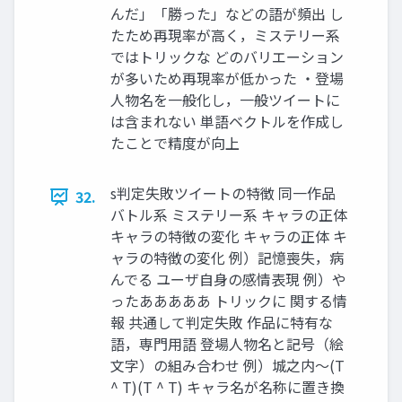
んだ」「勝った」などの語が頻出 し
たため再現率が高く，ミステリー系
ではトリックな どのバリエーション
が多いため再現率が低かった ・登場
人物名を一般化し，一般ツイートに
は含まれない 単語ベクトルを作成し
たことで精度が向上
s判定失敗ツイートの特徴 同一作品
32.
バトル系 ミステリー系 キャラの正体
キャラの特徴の変化 キャラの正体 キ
ャラの特徴の変化 例）記憶喪失，病
んでる ユーザ自身の感情表現 例）や
ったあああああ トリックに 関する情
報 共通して判定失敗 作品に特有な
語，専門用語 登場人物名と記号（絵
文字）の組み合わせ 例）城之内〜(T
^ T)(T ^ T) キャラ名が名称に置き換