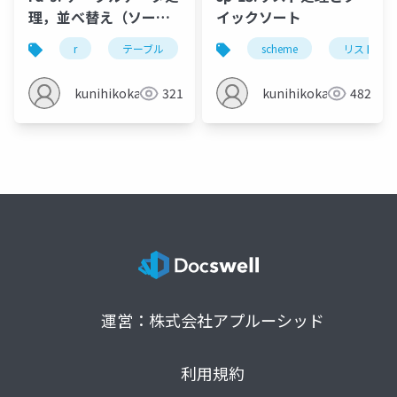
理，並べ替え（ソー
イックソート
ト），集計・集約
r
テーブル
ソート
scheme
集計・集約
リスト
デ
kunihikokaneko
321
kunihikokaneko
482
運営：株式会社アプルーシッド
利用規約