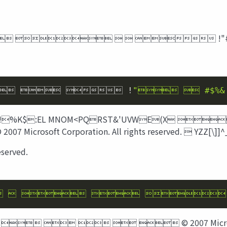
     !"#!$%"
   !
"  #$%&
J!%K$:EL MNOM<PQRST&'UVWE(X 
soft Corporation. All rights reserved.  YZZ[\]]^_
eserved.
    
     © 2007 Microsoft Corpo