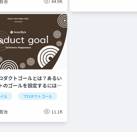
 智治
44.9K
ロダクトゴールとは？あるい
トのゴールを設定するには何
ャイル
プロダクトゴール
 智治
11.1K