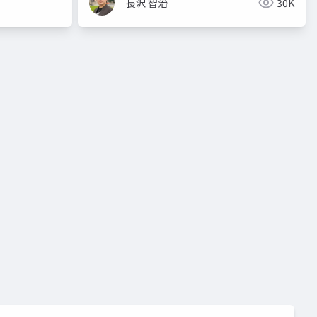
長沢 智治
30K