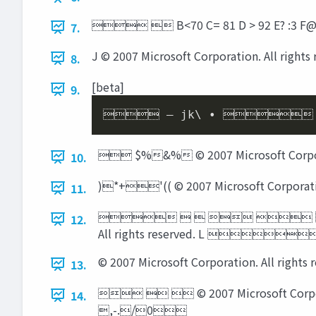
  B<70 C= 81 D > 92 E? :3 F@
7.
J © 2007 Microsoft Corporation. All rights 
8.
[beta]
9.
 – jk\ • 
 $%&% © 2007 Microsoft Corporati
10.
)*+'(( © 2007 Microsoft Corpora
11.
     
12.
All rights reserved. L 
© 2007 Microsoft Corporation. A
13.
   © 2007 Microsoft Corp
14.
,-./0