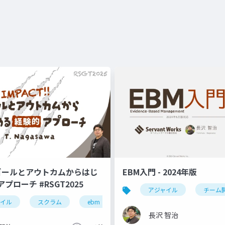
!! ゴールとアウトカムからはじ
EBM入門 - 2024年版
プローチ #RSGT2025
アジャイル
チーム
ャイル
sgt2022
スクラム
プロダクトゴール
ebm
ゴール設定
rsgt2025
長沢 智治