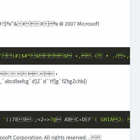
&##% © 2007 Microsoft
'(#)
$#
*$$ +,-( • ./+,&-
     •
`abcdbefcg`d]Z`d`Yf]g`fZhgZchb[i
 '
()
78

9

:
;<
2
=>
?@
 ABC+DEF
'( GHIAJ: 
ration. All rights reserved. . 