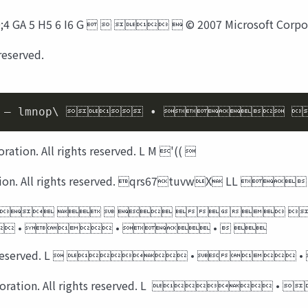
;4 GA 5 H5 6 I6 G     © 2007 Microsoft Corpor
reserved.
 – lmnop\  •  
on. All rights reserved. L M '(( 
tion. All rights reserved. qrs67tuvwX LL 
      
 •  •  •  
ll rights reserved. L   • 
oration. All rights reserved. L   