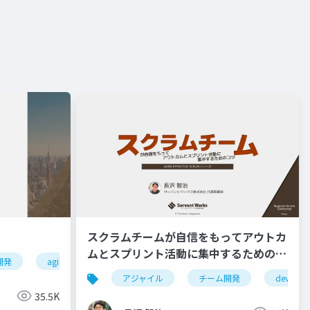
スクラムチームが自信をもってアウトカ
ムとスプリント活動に集中するためのコ
開発
agile
ebm
エビデンスベースドマネジメント
ツ
アジャイル
チーム開発
devops
35.5K