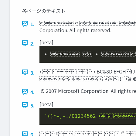
各ページのテキスト
  
1.
Corporation. All rights reserved.
[beta]
2.
•   • 
•   • BC&8D:EFGHI
3.
  !"# © 2007 Micro
 © 2007 Microsoft Corporation. All rights r
4.
[beta]
5.
'()*+,-./01234562 
 #   !"  
6.