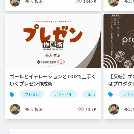
長沢 智治
184.8K
長沢
ゴールとイテレーションとTDDで上手く
【反転】プ
いくプレゼン作成術
はプロダク
が必要か？
プレゼン
アジャイル
ebm
rsgt2025
アジ
長沢 智治
13.7K
長沢