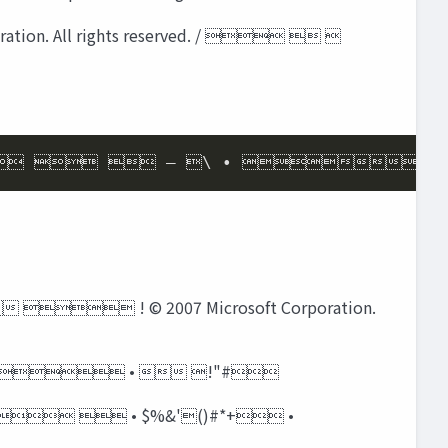
ation. All rights reserved. /   
   – \ •  ! 
 ! © 2007 Microsoft Corporation.
 •  •  !"#
•   • $%&'()#*+ •