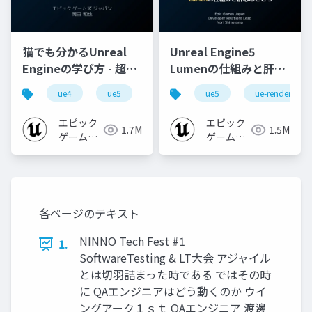
猫でも分かるUnreal
Unreal Engine5
Engineの学び方 - 超初
Lumenの仕組みと肝心
心者向け編 - 2023 v1.0
なところ
ue4
ue5
ue-beginner
ue5
ue-rendering
エピック
エピック
1.7M
1.5M
ゲームズ
ゲームズ
ジャパン
ジャパン
各ページのテキスト
NINNO Tech Fest #1
1.
SoftwareTesting & LT大会 アジャイル
とは切羽詰まった時である ではその時
に QAエンジニアはどう動くのか ウイ
ングアーク１ｓｔ QAエンジニア 渡邊