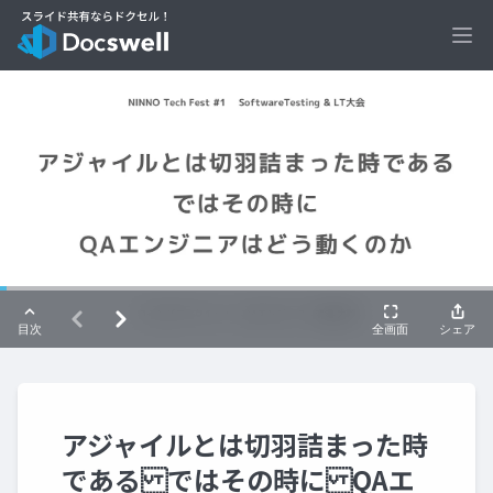
Ope
アジャイルとは切羽詰まった時
である ではその時に QAエ