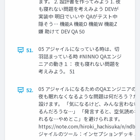
ます。 2. 設計書を作ってみよう 1. 夜
も寝れない問題を考えみよう DEVが
実装中 明日でいいや QAがテスト中
隠そう… 機能A 機能D 機能W 機能Z
嫌 助けて DEV QA 50
05 アジャイルになっている時は、切
51.
羽詰まっている時 #NINNO QAエンジ
ニアの動き１： 夜も寝れない問題を
考えみよう。 51
05 アジャイルになるためのQAエンジニアの動き
52.
夜も眠れなくなるような問題は何だろう？だ
設けます。 「気になるけど、みんな言わない
るんだろうな…」 「発言すると、空気読め
れるな…やめとこ」を避けられます。
https://note.com/hiroki_hachisuka/n/ndb
ジャイルのツール：インセプションデッキ 52