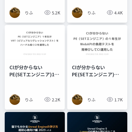
大化の裏にあった課題
を解決した実例
りふ
5.2K
りふ
4.4K
CIが分からない
CIが分からない
PE(SETエンジニア)1年
PE(SETエンジニア)の1
生が VRT(ビジュアルリ
年生が WebAPIの負荷
グレッションテスト)を
テストを 背伸びしてCI
ハードル低くCIを運用
運用した
りふ
2.2K
りふ
1.7K
した