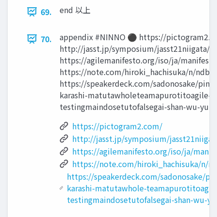
end 以上
69.
appendix #NINNO ⚫ https://pictogram2.
70.
http://jasst.jp/symposium/jasst21niigata/
https://agilemanifesto.org/iso/ja/manifes
https://note.com/hiroki_hachisuka/n/ndb
https://speakerdeck.com/sadonosake/pin-z
karashi-matutawholeteamapurotitoagile-
testingmaindosetutofalsegai-shan-wu-yu 7
https://pictogram2.com/
http://jasst.jp/symposium/jasst21niigat
https://agilemanifesto.org/iso/ja/manif
https://note.com/hiroki_hachisuka/n/
https://speakerdeck.com/sadonosake/pin
karashi-matutawhole-teamapurotitoagil
testingmaindosetutofalsegai-shan-wu-yu