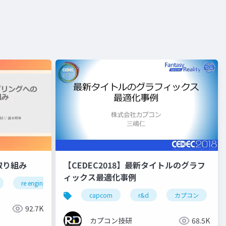
取り組み
【CEDEC2018】最新タイトルのグラフ
ィックス最適化事例
re engine
r&d
カプコン
カプコン技研
プコン技研
capcom
r&d
カプコン
92.7K
カプコン技研
68.5K