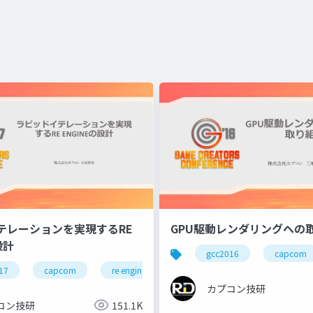
テレーションを実現するRE
GPU駆動レンダリングへの
設計
gcc2016
capcom
17
capcom
re engine
r&d
カプコン
カ
カプコン技研
カプコン技研
コン技研
151.1K