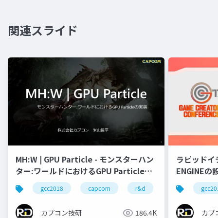
関連スライド
ラピッドイ
MH:W | GPU Particle - モンスターハン
ENGINEの
ター:ワールドにおけるGPU Particleの
実装
gcc20
gcc2018
capcom
r&d
カプコン
カプ
カプコン技研
186.4K