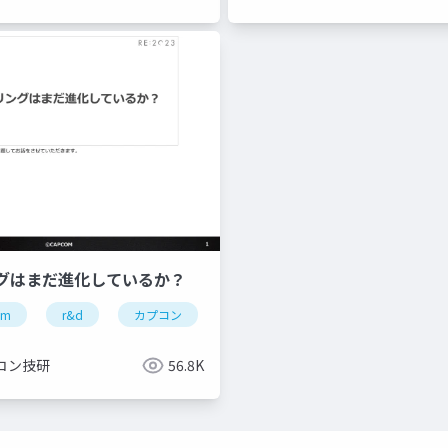
グはまだ進化しているか？
om
re engine
r&d
re:2023
カプコン
capcom open conference professional
カプコン技研
re engine
コン技研
56.8K