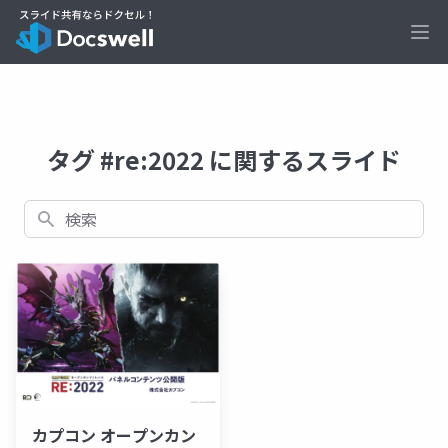
Ope
タグ #re:2022 に関するスライド
検索
カプコン オープンカン