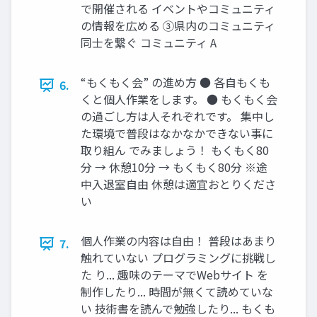
で開催される イベントやコミュニティ
の情報を広める ③県内のコミュニティ
同士を繋ぐ コミュニティ A
“もくもく会” の進め方 ● 各自もくも
6.
くと個人作業をします。 ● もくもく会
の過ごし方は人それぞれです。 集中し
た環境で普段はなかなかできない事に
取り組ん でみましょう！ もくもく80
分 → 休憩10分 → もくもく80分 ※途
中入退室自由 休憩は適宜おとりくださ
い
個人作業の内容は自由！ 普段はあまり
7.
触れていない プログラミングに挑戦し
た り... 趣味のテーマでWebサイト を
制作したり... 時間が無くて読めていな
い 技術書を読んで勉強したり... もくも