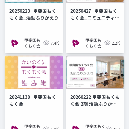
20250223_甲斐国もく
20250427_甲斐国もく
もく会_活動ふりかえり
もく会_コミュニティ紹
介
甲斐国も
甲斐国も
7.4K
2.2K
くもく会
くもく会
20241130_甲斐国もく
20260222 甲斐国もくも
もく会
く会 2期 活動ふりかえ
り
甲斐国も
甲斐国もく
1.8K
730