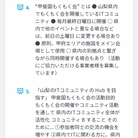
“甲斐国もくもく会” とは ● 山梨県内
4.
でもくもく会を開催しているITコミュ
ニティ ● 毎月最終日曜日に開催 ○ 県
内で他のイベントと重なる場合など
は、前日の土曜日 に変更する場合あり
● 原則、甲府エリアの施設をメイン会
場として使用 ○ 県内の別拠点と繋ぎ
ながら同時開催する場合もあり （活動
にご協力いただける事業者様を募集し
ています）
「山梨のITコミュニティの Hub を目
5.
指す」 甲斐国もくもく会の活動目的
もくもく会の開催やコミュニティ活動
を通して 県内のITコミュニティ全体が
活性化 コミュニティ B すること その
ために... ①参加者同士の交流の機会を
増やす ②県内でITに関わる方に、県内