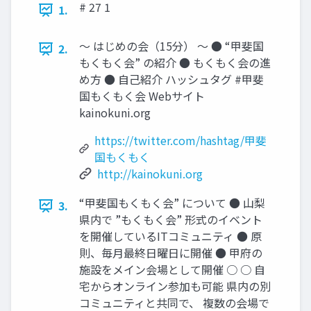
# 27 1
1.
〜 はじめの会（15分） 〜 ● “甲斐国
2.
もくもく会” の紹介 ● もくもく会の進
め方 ● 自己紹介 ハッシュタグ #甲斐
国もくもく会 Webサイト
kainokuni.org
https://twitter.com/hashtag/甲斐
国もくもく
http://kainokuni.org
“甲斐国もくもく会” について ● 山梨
3.
県内で ”もくもく会” 形式のイベント
を開催しているITコミュニティ ● 原
則、毎月最終日曜日に開催 ● 甲府の
施設をメイン会場として開催 ○ ○ 自
宅からオンライン参加も可能 県内の別
コミュニティと共同で、 複数の会場で