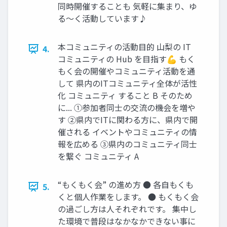
同時開催することも 気軽に集まり、ゆ
る〜く活動しています♪
本コミュニティの活動目的 山梨の IT
4.
コミュニティの Hub を目指す💪 もく
もく会の開催やコミュニティ活動を通
して 県内のITコミュニティ全体が活性
化 コミュニティ すること B そのため
に... ①参加者同士の交流の機会を増や
す ②県内でITに関わる方に、県内で開
催される イベントやコミュニティの情
報を広める ③県内のコミュニティ同士
を繋ぐ コミュニティ A
“もくもく会” の進め方 ● 各自もくも
5.
くと個人作業をします。 ● もくもく会
の過ごし方は人それぞれです。 集中し
た環境で普段はなかなかできない事に