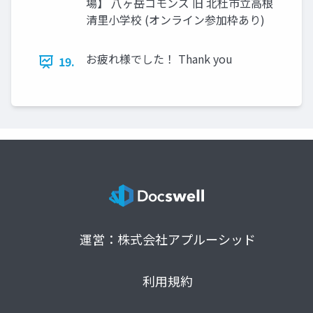
場】 八ヶ岳コモンズ 旧 北杜市立高根
清里小学校 (オンライン参加枠あり)
お疲れ様でした！ Thank you
19.
運営：株式会社アプルーシッド
利用規約