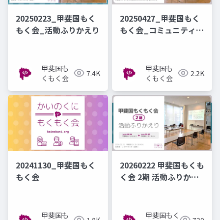
20250223_甲斐国もく
20250427_甲斐国もく
もく会_活動ふりかえり
もく会_コミュニティ紹
介
甲斐国も
甲斐国も
7.4K
2.2K
くもく会
くもく会
20241130_甲斐国もく
20260222 甲斐国もくも
もく会
く会 2期 活動ふりかえ
り
甲斐国も
甲斐国もく
1.8K
730