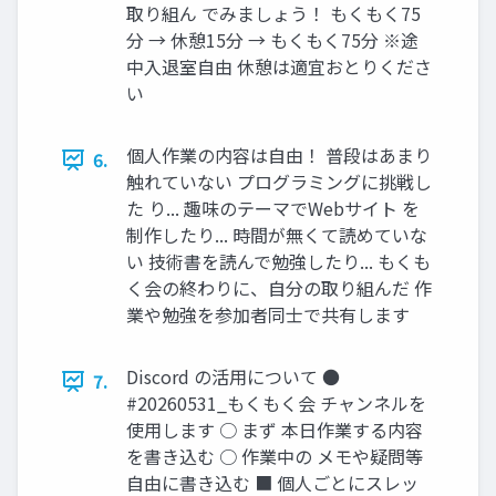
取り組ん でみましょう！ もくもく75
分 → 休憩15分 → もくもく75分 ※途
中入退室自由 休憩は適宜おとりくださ
い
個人作業の内容は自由！ 普段はあまり
6.
触れていない プログラミングに挑戦し
た り... 趣味のテーマでWebサイト を
制作したり... 時間が無くて読めていな
い 技術書を読んで勉強したり... もくも
く会の終わりに、自分の取り組んだ 作
業や勉強を参加者同士で共有します
Discord の活用について ●
7.
#20260531_もくもく会 チャンネルを
使用します ○ まず 本日作業する内容
を書き込む ○ 作業中の メモや疑問等
自由に書き込む ■ 個人ごとにスレッ