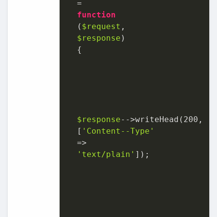
  =	

function
  (
$request
,	

$response
)	

{	

$response
-­‐>writeHead(
200
,	

  [
'Content-­‐Type'
  =>	

'text/plain'
]);	
