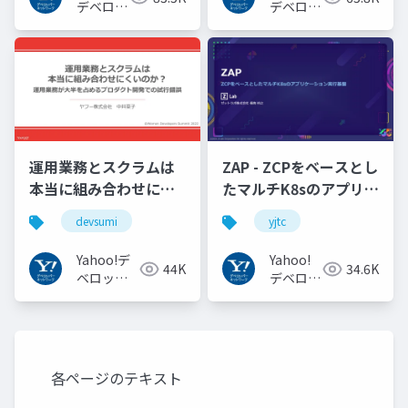
#openid_tokyo
デベロッ
デベロッ
パーネッ
パーネッ
トワーク
トワーク
運用業務とスクラムは
ZAP - ZCPをベースとし
本当に組み合わせにく
たマルチK8sのアプリケ
いのか︖運用業務が大
ーション実行基盤
devsumi
yjtc
半を占めるプロダクト
#YJTC / YJTC21 B-3
開発での試行錯誤
Yahoo!デ
Yahoo!
44K
34.6K
ベロッパ
デベロッ
ーネット
パーネッ
ワーク
トワーク
各ページのテキスト