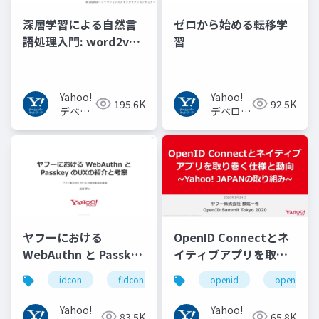
深層学習による自然言
ゼロから始める転移学
語処理入門: word2vec
習
からBERT, GPT-3まで
Yahoo!
Yahoo!
195.6K
92.5K
デベロ
デベロッ
ッパー
パーネッ
ネット
トワーク
ワーク
ヤフーにおける
OpenID Connectとネ
WebAuthn と Passkey
イティブアプリを取り
の UX の紹介と考察
巻く仕様と動向 Yahoo!
idcon
fidcon
openid
openid_to
#idcon #fidcon
JAPANの取り組み
#openid
Yahoo!
Yahoo!
83.5K
65.8K