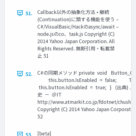
Callback以外の抽象化方法 • 継続
51.
(Continuation)に類する機能を使う –
C#/VisualBasic/Hackのasync/await –
node.jsのco、task.js Copyright (C)
2014 Yahoo Japan Corporation. All
Rights Reserved. 無断引用・転載禁
止 51
C#の同期メソッド private void Button_Click(
52.
this.button.IsEnabled = false; Th
this.button.IsEnabled = true; 
史 － ＠IT
http://www.atmarkit.co.jp/fdotnet/chushi
Copyright (C) 2014 Yahoo Japan Corpor
52
[beta]
53.