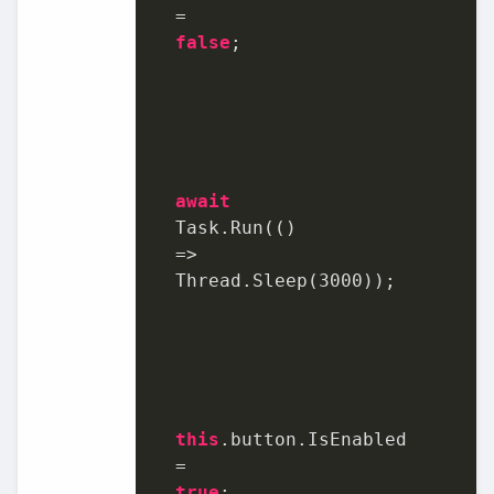
  =	

false
;	

await
  Task.Run(()	

  =>	

  Thread.Sleep(
3000
));	

this
.button.IsEnabled	

  =	

true
;	
