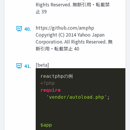
Rights Reserved. 無断引用・転載禁
止 39
https://github.com/amphp
40.
Copyright (C) 2014 Yahoo Japan
Corporation. All Rights Reserved. 無
断引用・転載禁止 40
[beta]
41.
<?php
require
'vendor/autoload.php'
;	

$app