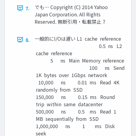
でも… Copyright (C) 2014 Yahoo
7.
Japan Corporation. All Rights
Reserved. 無断引用・転載禁止 7
一般的にI/Oは遅い L1 cache reference
8.
0.5 ns L2
cache reference
5 ns Main Memory reference
100 ns Send
1K bytes over 1Gbps network
10,000 ns 0.01 ms Read 4K
randomly from SSD
150,000 ns 0.15 ms Round
trip within same datacenter
500,000 ns 0.5 ms Read 1
MB sequentially from SSD
1,000,000 ns 1 ms Disk
seek