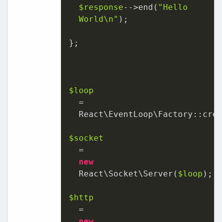
$response
-­‐>end(
"Hello	

  World\n"
);	

};	

$loop
  =	

  React\EventLoop\Factory::creat
$socket
  =	

new
  React\Socket\Server(
$loop
);	

$http
  =	

new