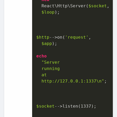
  React\Http\Server(
$socket
,	

$loop
);	

$http
-­‐>on(
'request'
,	

$app
);	

echo
"Server	

  running	

  at	

  http://127.0.0.1:1337\n"
;	

$socket
-­‐>listen(
1337
);	
