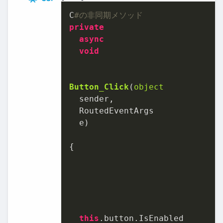
C
#の非同期メソッド
private
async
void
Button_Click
(
object
  sender,	

  RoutedEventArgs	

  e
)
{	

this
.button.IsEnabled	
