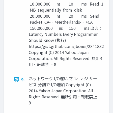
10,000,000 ns 10 ms Read 1
MB sequentially from disk
20,000,000 ns 20 ms Send
Packet CA-­‐>Netherlands-­‐>CA
150,000,000 ns 150 ms 出典：
Latency Numbers Every Programmer
Should Know (抜粋)
https://gist.github.com/jboner/2841832
Copyright (C) 2014 Yahoo Japan
Corporation. All Rights Reserved. 無断引
用・転載禁止 8
ネットワーク I/O遅い マ ン レ ジ サー
9.
ビス 分割で I/O増加 Copyright (C)
2014 Yahoo Japan Corporation. All
Rights Reserved. 無断引用・転載禁止
9