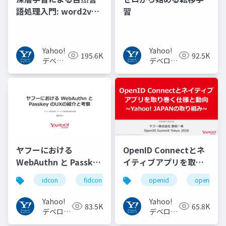
語処理入門: word2vec
習
からBERT, GPT-3まで
Yahoo!
Yahoo!
195.6K
92.5K
デベロ
デベロッ
ッパー
パーネッ
ネット
トワーク
ワーク
ヤフーにおける
OpenID Connectとネ
WebAuthn と Passkey
イティブアプリを取り
の UX の紹介と考察
巻く仕様と動向 Yahoo!
idcon
fidcon
openid
openid_to
#idcon #fidcon
JAPANの取り組み
#openid
Yahoo!
Yahoo!
83.5K
65.8K
#openid_tokyo
デベロッ
デベロッ
パーネッ
パーネッ