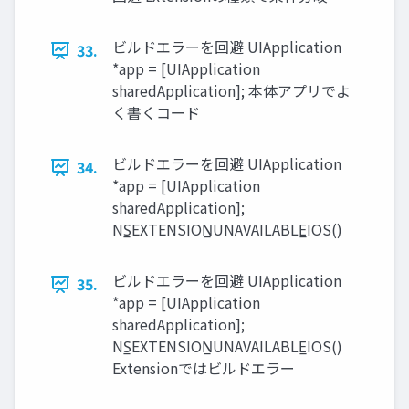
ビルドエラーを回避 UIApplication
33.
*app = [UIApplication
sharedApplication]; 本体アプリでよ
く書くコード
ビルドエラーを回避 UIApplication
34.
*app = [UIApplication
sharedApplication];
NS̲EXTENSION̲UNAVAILABLE̲IOS()
ビルドエラーを回避 UIApplication
35.
*app = [UIApplication
sharedApplication];
NS̲EXTENSION̲UNAVAILABLE̲IOS()
Extensionではビルドエラー