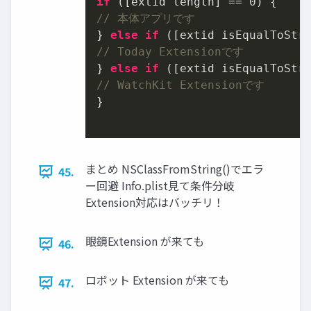
if
 ([extid length] == 
0
// 本体アプリです
} 
else
if
 ([extid isEqualToStr
// Today Extensionです
} 
else
if
 ([extid isEqualToStr
// WatchKit Extensionです
}

まとめ NSClassFromString()でエラ
45.
ー回避 Info.plist見て条件分岐
Extension対応はバッチリ！
眼鏡Extension が来ても
46.
ロボット Extension が来ても
47.