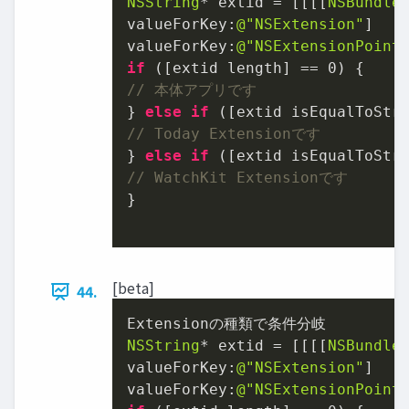
NSString
* extid = [[[[
NSBundle
valueForKey:
@"NSExtension"
]

valueForKey:
@"NSExtensionPoint
if
 ([extid length] == 
0
// 本体アプリです
} 
else
if
 ([extid isEqualToStr
// Today Extensionです
} 
else
if
 ([extid isEqualToStr
// WatchKit Extensionです
}

[beta]
44.
NSString
* extid = [[[[
NSBundle
valueForKey:
@"NSExtension"
]

valueForKey:
@"NSExtensionPoint