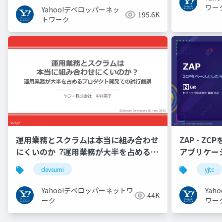
ワー
Yahoo!デベロッパーネッ
195.6K
トワーク
運用業務とスクラムは本当に組み合わせ
ZAP - Z
にくいのか︖運用業務が大半を占めるプ
アプリケーシ
ロダクト開発での試行錯誤
YJTC21 B-3
devsumi
yjtc
Yahoo!デベロッパーネットワ
Ya
44K
ーク
ワー