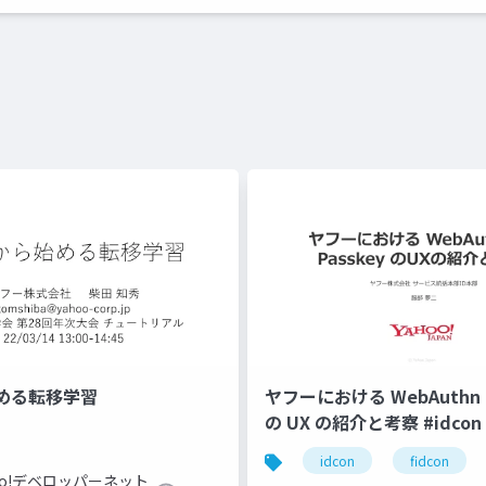
める転移学習
ヤフーにおける WebAuthn と
の UX の紹介と考察 #idcon #
idcon
fidcon
hoo!デベロッパーネット