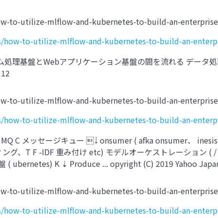
ow-to-utilize-mlflow-and-kubernetes-to-build-an-enterpris
s/how-to-utilize-mlflow-and-kubernetes-to-build-an-enterp
理基盤とWebアプリケーション基盤の間を流れる データ処理コンポーネン
 12
ow-to-utilize-mlflow-and-kubernetes-to-build-an-enterpris
s/how-to-utilize-mlflow-and-kubernetes-to-build-an-enterp
 C メッセージキュー ⇣ onsumer ( afka onsumer、 inesis o
ィング、T F -IDF 重み付け etc) モデルオーケストレーション 
) K ⇣ Produce ... opyright (C) 2019 Yahoo Japan Corp
ow-to-utilize-mlflow-and-kubernetes-to-build-an-enterpris
s/how-to-utilize-mlflow-and-kubernetes-to-build-an-enterp