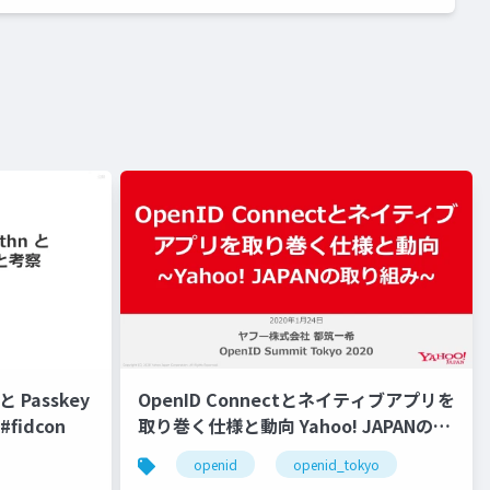
 Passkey
OpenID Connectとネイティブアプリを
fidcon
取り巻く仕様と動向 Yahoo! JAPANの取
り組み #openid #openid_tokyo
openid
openid_tokyo