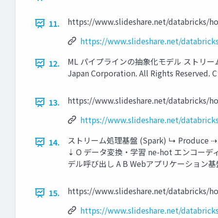
https://www.slideshare.net/databricks/h
11.
https://www.slideshare.net/databrick
ML パイプラインの抽象化モデル ストリーム処
12.
Japan Corporation. All Rights Reserved. C
https://www.slideshare.net/databricks/h
13.
https://www.slideshare.net/databrick
ストリーム処理基盤 (Spark) ↳ Produce ⇢ MQ
14.
⇣ O データ変換・学習 ne-hot エンコーデ
デル呼び出し A B Webアプリケーション基盤 ( ubernetes
https://www.slideshare.net/databricks/h
15.
https://www.slideshare.net/databrick