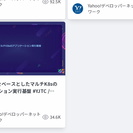
92.5K
ク
Yahoo!デベロッパーネ
ワーク
CPをベースとしたマルチK8sの
ョン実行基盤 #YJTC /
hoo!デベロッパーネット
34.6K
ク