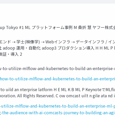
ark eetup Tokyo #1 ML プラットフォーム事例 M 桑折 慧 ヤフー株式会社
ebフロントエンド ⇢ 学⼠(映像学) ⇢ Webインフラ ⇢ データインフ
adoop 運⽤・⾃動化 adoop3 プロダクション導⼊ H H ML P latform 
. C 検証・導⼊ 2
w-to-utilize-mlflow-and-kubernetes-to-build-an-enterprise-
/how-to-utilize-mlflow-and-kubernetes-to-build-an-enterpr
s to uild an nterprise latform H E ML K B ML P Keyno
ration. All Rights Reserved. C ow omcast uilt n gile ata nd i 
-utilize-mlflow-and-kubernetes-to-build-an-enterprise-ml-
g-the-audience-with-ai-comcasts-journey-to-building-an-agi