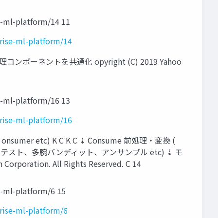
e-ml-platform/14 11
rise-ml-platform/14
トを共通化 opyright (C) 2019 Yahoo
e-ml-platform/16 13
rise-ml-platform/16
nsumer etc) K C K C ⇣ Consume 前処理・変換 (
( / テスト、多腕バンディット、アンサンブル etc) ⇣ モ
oration. All Rights Reserved. C 14
e-ml-platform/6 15
rise-ml-platform/6