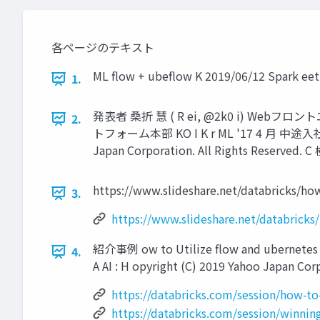
各ページのテキスト
ML flow + ubeflow K 2019/06/12 Sp
1.
発表者 桑折 慧 ( R ei, @2k0 i) W
2.
トフォーム本部 KO I K r ML '17 4 ⽉ 中途⼊社 
Japan Corporation. All Rights Reserved
https://www.slideshare.net/databricks/ho
3.
https://www.slideshare.net/databricks
紹介事例 ow to Utilize flow and ubernete
4.
A AI : H opyright (C) 2019 Yahoo Japan Corpo
https://databricks.com/session/how-to
https://databricks.com/session/winnin