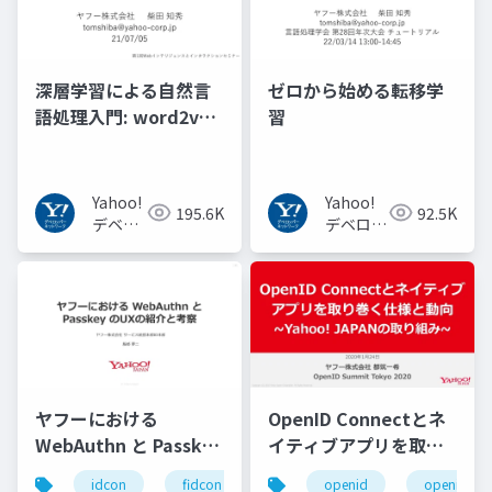
深層学習による自然言
ゼロから始める転移学
語処理入門: word2vec
習
からBERT, GPT-3まで
Yahoo!
Yahoo!
195.6K
92.5K
デベロ
デベロッ
ッパー
パーネッ
ネット
トワーク
ワーク
ヤフーにおける
OpenID Connectとネ
WebAuthn と Passkey
イティブアプリを取り
の UX の紹介と考察
巻く仕様と動向 Yahoo!
idcon
fidcon
openid
openid_to