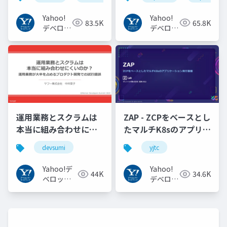
#idcon #fidcon
JAPANの取り組み
#openid
Yahoo!
Yahoo!
83.5K
65.8K
#openid_tokyo
デベロッ
デベロッ
パーネッ
パーネッ
トワーク
トワーク
運用業務とスクラムは
ZAP - ZCPをベースとし
本当に組み合わせにく
たマルチK8sのアプリケ
いのか︖運用業務が大
ーション実行基盤
devsumi
yjtc
半を占めるプロダクト
#YJTC / YJTC21 B-3
開発での試行錯誤
Yahoo!デ
Yahoo!
44K
34.6K
ベロッパ
デベロッ
ーネット
パーネッ
ワーク
トワーク