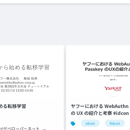
める転移学習
ヤフーにおける WebAuthn と
の UX の紹介と考察 #idcon #
idcon
fidcon
hoo!デベロッパーネット