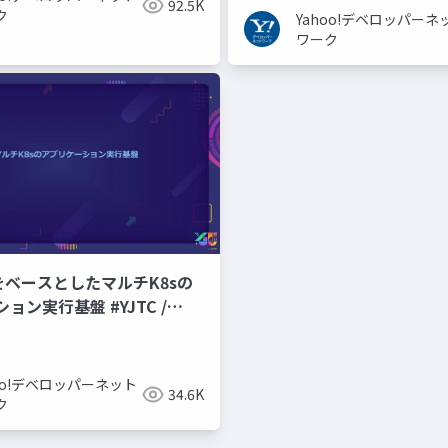
92.5K
ク
Yahoo!デベロッパーネ
ワーク
CPをベースとしたマルチK8sの
ョン実行基盤 #YJTC /
hoo!デベロッパーネット
34.6K
ク