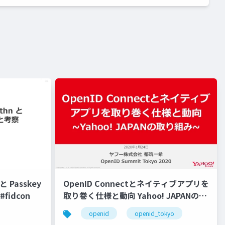
 Passkey
OpenID Connectとネイティブアプリを
fidcon
取り巻く仕様と動向 Yahoo! JAPANの取
り組み #openid #openid_tokyo
openid
openid_tokyo