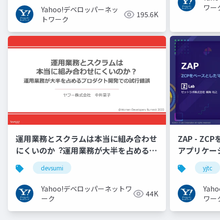
ワー
Yahoo!デベロッパーネッ
195.6K
トワーク
運用業務とスクラムは本当に組み合わせ
ZAP - Z
にくいのか︖運用業務が大半を占めるプ
アプリケーシ
ロダクト開発での試行錯誤
YJTC21 B-3
devsumi
yjtc
Yahoo!デベロッパーネットワ
Ya
44K
ーク
ワー