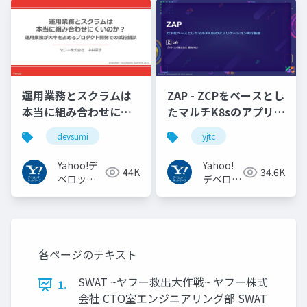
トワーク
トワーク
運用業務とスクラムは
ZAP - ZCPをベースとし
本当に組み合わせにく
たマルチK8sのアプリケ
いのか︖運用業務が大
ーション実行基盤
devsumi
yjtc
半を占めるプロダクト
#YJTC / YJTC21 B-3
開発での試行錯誤
Yahoo!デ
Yahoo!
44K
34.6K
ベロッパ
デベロッ
ーネット
パーネッ
ワーク
トワーク
各ページのテキスト
SWAT ~ヤフー救出大作戦~ ヤフー株式
1.
会社 CTO室エンジニアリング部 SWAT