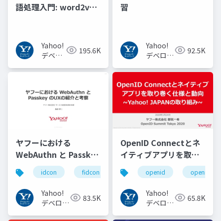
語処理入門: word2vec
習
からBERT, GPT-3まで
Yahoo!
Yahoo!
195.6K
92.5K
デベロ
デベロッ
ッパー
パーネッ
ネット
トワーク
ワーク
ヤフーにおける
OpenID Connectとネ
WebAuthn と Passkey
イティブアプリを取り
の UX の紹介と考察
巻く仕様と動向 Yahoo!
idcon
fidcon
openid
openid_to
#idcon #fidcon
JAPANの取り組み
#openid
Yahoo!
Yahoo!
83.5K
65.8K
#openid_tokyo
デベロッ
デベロッ
パーネッ
パーネッ