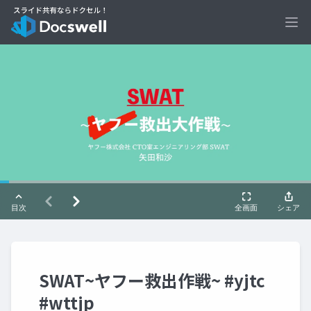
Ope
SWAT~ヤフー救出作戦~ #yjtc
#wttjp