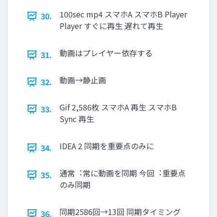
100sec mp4 スマホA スマホB Player
30.
Player すぐに再⽣ 遅れて再⽣
動画はプレイヤー依存する
31.
動画→静⽌画
32.
Gif 2,586枚 スマホA 再⽣ スマホB
33.
Sync 再⽣
IDEA 2 同期を重要点のみに
34.
通常︓常に動画を同期 今回︓重要点
35.
のみ同期
同期2586回→13回 同期タイミング
36.