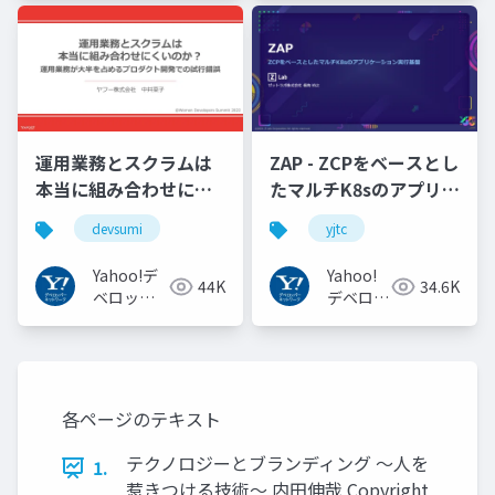
トワーク
トワーク
運用業務とスクラムは
ZAP - ZCPをベースとし
本当に組み合わせにく
たマルチK8sのアプリケ
いのか︖運用業務が大
ーション実行基盤
devsumi
yjtc
半を占めるプロダクト
#YJTC / YJTC21 B-3
開発での試行錯誤
Yahoo!デ
Yahoo!
44K
34.6K
ベロッパ
デベロッ
ーネット
パーネッ
ワーク
トワーク
各ページのテキスト
テクノロジーとブランディング 〜⼈を
1.
惹きつける技術〜 内⽥伸哉 Copyright