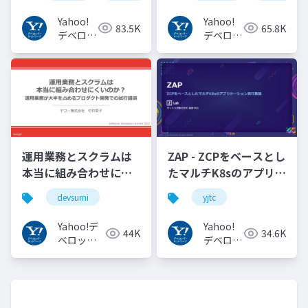
#idcon #fidcon
JAPANの取り組み
#openid
Yahoo!
Yahoo!
83.5K
65.8K
#openid_tokyo
デベロッ
デベロッ
パーネッ
パーネッ
トワーク
トワーク
運用業務とスクラムは
ZAP - ZCPをベースとし
本当に組み合わせにく
たマルチK8sのアプリケ
いのか︖運用業務が大
ーション実行基盤
devsumi
yjtc
半を占めるプロダクト
#YJTC / YJTC21 B-3
開発での試行錯誤
Yahoo!デ
Yahoo!
44K
34.6K
ベロッパ
デベロッ
ーネット
パーネッ
ワーク
トワーク