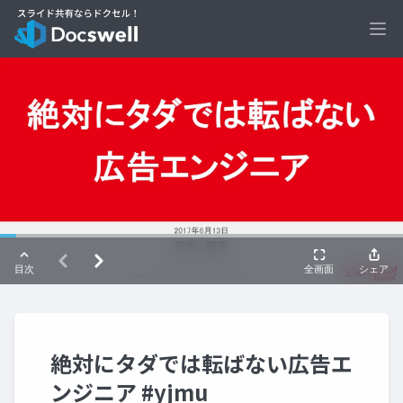
Ope
絶対にタダでは転ばない広告エ
ンジニア #yjmu