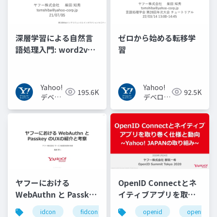
深層学習による自然言
ゼロから始める転移学
語処理入門: word2vec
習
からBERT, GPT-3まで
Yahoo!
Yahoo!
195.6K
92.5K
デベロ
デベロッ
ッパー
パーネッ
ネット
トワーク
ワーク
ヤフーにおける
OpenID Connectとネ
WebAuthn と Passkey
イティブアプリを取り
の UX の紹介と考察
巻く仕様と動向 Yahoo!
idcon
fidcon
openid
openid_to