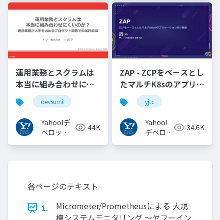
トワーク
トワーク
運用業務とスクラムは
ZAP - ZCPをベースとし
本当に組み合わせにく
たマルチK8sのアプリケ
いのか︖運用業務が大
ーション実行基盤
devsumi
yjtc
半を占めるプロダクト
#YJTC / YJTC21 B-3
開発での試行錯誤
Yahoo!デ
Yahoo!
44K
34.6K
ベロッパ
デベロッ
ーネット
パーネッ
ワーク
トワーク
各ページのテキスト
Micrometer/Prometheusによる 大規
1.
模システムモニタリング 〜ヤフーイン