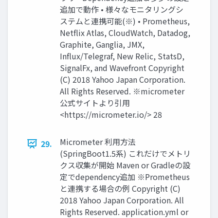
追加で動作 • 様々なモニタリングシ
ステムと連携可能(※) • Prometheus,
Netflix Atlas, CloudWatch, Datadog,
Graphite, Ganglia, JMX,
Influx/Telegraf, New Relic, StatsD,
SignalFx, and Wavefront Copyright
(C) 2018 Yahoo Japan Corporation.
All Rights Reserved. ※micrometer
公式サイトより引用
<https://micrometer.io/> 28
Micrometer 利用方法
29.
(SpringBoot1.5系) これだけでメトリ
クス収集が開始 Maven or Gradleの設
定でdependency追加 ※Prometheus
と連携する場合の例 Copyright (C)
2018 Yahoo Japan Corporation. All
Rights Reserved. application.yml or