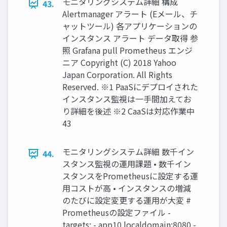
モニタリングシステム詳細 構成
43.
Alertmanager アラート (Eメール、チ
ャットツール) 各アプリケーションの
インスタンス アラート データ取得 参
照 Grafana pull Prometheus エンジ
ニア Copyright (C) 2018 Yahoo
Japan Corporation. All Rights
Reserved. ※1 PaaSにデプロイされた
インスタンス監視は一手間加えてお
り詳細を後述 ※2 CaaSは対応作業中
43
モニタリングシステム詳細 数千イン
44.
スタンス監視の運用課題 • 数千イン
スタンスをPrometheusに設定する運
用コストが高 • インスタンスの増減
のたびに設定変更する運用が大変 #
Prometheusの設定ファイル -
targets: - app10.localdomain:8080 -