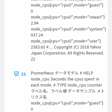
node_cpu{cpu="cpu0",mode="guest"}
0
node_cpu{cpu="cpu0",mode="iowait"}
2.94
node_cpu{cpu="cpu0",mode="system"}
937.24
node_cpu{cpu="cpu0",mode="user"}
2583.65 #… Copyright (C) 2018 Yahoo
Japan Corporation. All Rights Reserved.
22
Prometheus データモデル # HELP
23.
node_cpu Seconds the cpus spent in
each mode. # TYPE node_cpu counter
ラベル名、ラベル値 データサンプル メト
リクス名
node_cpu{cpu="cpu0",mode="guest"}
0