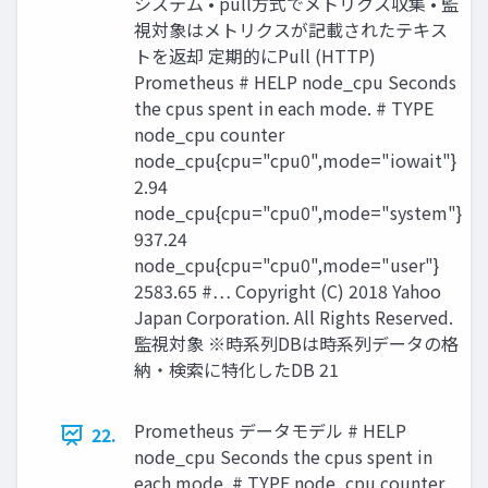
システム • pull方式でメトリクス収集 • 監
視対象はメトリクスが記載されたテキス
トを返却 定期的にPull (HTTP)
Prometheus # HELP node_cpu Seconds
the cpus spent in each mode. # TYPE
node_cpu counter
node_cpu{cpu="cpu0",mode="iowait"}
2.94
node_cpu{cpu="cpu0",mode="system"}
937.24
node_cpu{cpu="cpu0",mode="user"}
2583.65 #… Copyright (C) 2018 Yahoo
Japan Corporation. All Rights Reserved.
監視対象 ※時系列DBは時系列データの格
納・検索に特化したDB 21
Prometheus データモデル # HELP
22.
node_cpu Seconds the cpus spent in
each mode. # TYPE node_cpu counter