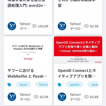
語処理入門: word2vec
習
からBERT, GPT-3まで
Yahoo!
Yahoo!
195.6K
92.5K
デベロ
デベロッ
ッパー
パーネッ
ネット
トワーク
ワーク
ヤフーにおける
OpenID Connectとネ
WebAuthn と Passkey
イティブアプリを取り
の UX の紹介と考察
巻く仕様と動向 Yahoo!
idcon
fidcon
openid
openid_to
#idcon #fidcon
JAPANの取り組み
#openid
Yahoo!
Yahoo!
83.5K
65.8K
#openid_tokyo
デベロッ
デベロッ
パーネッ
パーネッ