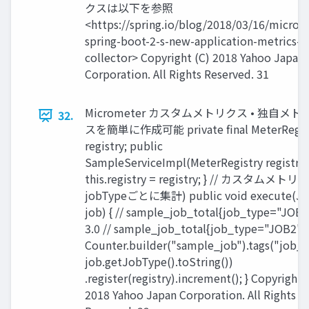
クスは以下を参照
<https://spring.io/blog/2018/03/16/microm
spring-boot-2-s-new-application-metrics-
collector> Copyright (C) 2018 Yahoo Japan
Corporation. All Rights Reserved. 31
Micrometer カスタムメトリクス • 独自メト
32.
スを簡単に作成可能 private final MeterRegis
registry; public
SampleServiceImpl(MeterRegistry registry)
this.registry = registry; } // カスタムメトリ
jobTypeごとに集計) public void execute(J
job) { // sample_job_total{job_type="JOB1
3.0 // sample_job_total{job_type="JOB2",}
Counter.builder("sample_job").tags("job_t
job.getJobType().toString())
.register(registry).increment(); } Copyright 
2018 Yahoo Japan Corporation. All Rights