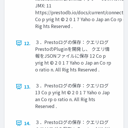
JMX: 11
https://prestodb.io/docs/current/connecto
Co p yrig ht © 2 0 1 7 Yaho o Jap an Co rp o r
Rig hts Reserved .
３．Prestoログの保存：クエリログ
12.
PrestoのPluginを開発し、 クエリ情
報をJSONファイルに保存 12 Co p
yrig ht © 2 0 1 7 Yaho o Jap an Co rp
o ratio n. All Rig hts Reserved .
３．Prestoログの保存：クエリログ
13.
13 Co p yrig ht © 2 0 1 7 Yaho o Jap
an Co rp o ratio n. All Rig hts
Reserved .
３．Prestoログの保存：クエリログ
14.