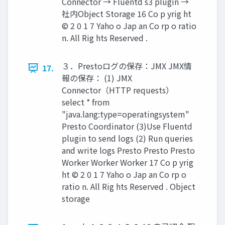
Connector → Fluentd s3 plugin →
社内Object Storage 16 Co p yrig ht
© 2 0 1 7 Yaho o Jap an Co rp o ratio
n. All Rig hts Reserved .
３．Prestoログの保存：JMX JMX情
17.
報の保存： (1) JMX
Connector（HTTP requests）
select * from
"java.lang:type=operatingsystem"
Presto Coordinator (3)Use Fluentd
plugin to send logs (2) Run queries
and write logs Presto Presto Presto
Worker Worker Worker 17 Co p yrig
ht © 2 0 1 7 Yaho o Jap an Co rp o
ratio n. All Rig hts Reserved . Object
storage