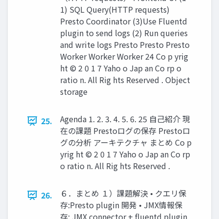
1) SQL Query(HTTP requests)
Presto Coordinator (3)Use Fluentd
plugin to send logs (2) Run queries
and write logs Presto Presto Presto
Worker Worker Worker 24 Co p yrig
ht © 2 0 1 7 Yaho o Jap an Co rp o
ratio n. All Rig hts Reserved . Object
storage
Agenda 1. 2. 3. 4. 5. 6. 25 自己紹介 現
25.
在の課題 Prestoログの保存 Prestoロ
グの分析 アーキテクチャ まとめ Co p
yrig ht © 2 0 1 7 Yaho o Jap an Co rp
o ratio n. All Rig hts Reserved .
６．まとめ １）課題解決 • クエリ保
26.
存:Presto plugin 開発 • JMX情報保
存: JMX connector + fluentd plugin