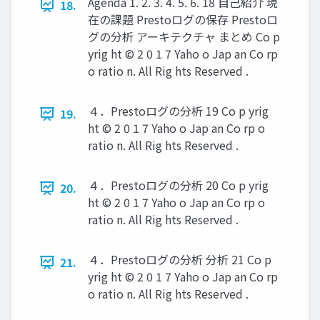
Agenda 1. 2. 3. 4. 5. 6. 18 自己紹介 現
18.
在の課題 Prestoログの保存 Prestoロ
グの分析 アーキテクチャ まとめ Co p
yrig ht © 2 0 1 7 Yaho o Jap an Co rp
o ratio n. All Rig hts Reserved .
４．Prestoログの分析 19 Co p yrig
19.
ht © 2 0 1 7 Yaho o Jap an Co rp o
ratio n. All Rig hts Reserved .
４．Prestoログの分析 20 Co p yrig
20.
ht © 2 0 1 7 Yaho o Jap an Co rp o
ratio n. All Rig hts Reserved .
４．Prestoログの分析 分析 21 Co p
21.
yrig ht © 2 0 1 7 Yaho o Jap an Co rp
o ratio n. All Rig hts Reserved .