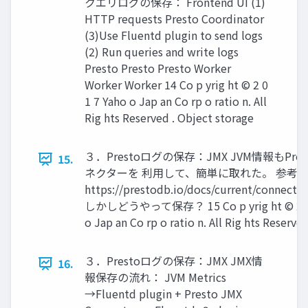
クエリログの保存： Frontend UI (1)
HTTP requests Presto Coordinator
(3)Use Fluentd plugin to send logs
(2) Run queries and write logs
Presto Presto Presto Worker
Worker Worker 14 Co p yrig ht © 2 0
1 7 Yaho o Jap an Co rp o ratio n. All
Rig hts Reserved . Object storage
３．Prestoログの保存：JMX JVM情報もPrest
15.
ネクターを 利用して、簡単に取れた。 参考
https://prestodb.io/docs/current/connecto
しかしどうやって保存？ 15 Co p yrig ht © 2 0 
o Jap an Co rp o ratio n. All Rig hts Reserved
３．Prestoログの保存：JMX JMX情
16.
報保存の流れ： JVM Metrics
→Fluentd plugin + Presto JMX