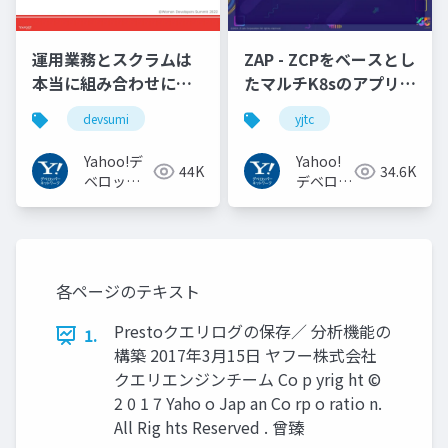
運用業務とスクラムは
ZAP - ZCPをベースとし
本当に組み合わせにく
たマルチK8sのアプリケ
いのか︖運用業務が大
ーション実行基盤
devsumi
yjtc
半を占めるプロダクト
#YJTC / YJTC21 B-3
開発での試行錯誤
Yahoo!デ
Yahoo!
44K
34.6K
ベロッパ
デベロッ
ーネット
パーネッ
ワーク
トワーク
各ページのテキスト
Prestoクエリログの保存／ 分析機能の
1.
構築 2017年3月15日 ヤフー株式会社
クエリエンジンチーム Co p yrig ht ©
2 0 1 7 Yaho o Jap an Co rp o ratio n.
All Rig hts Reserved . 曾臻