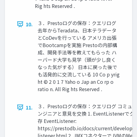
Rig hts Reserved .
３．Prestoログの保存：クエリログ
10.
去年からTeradata、日本テラデータ
とCoDevを行っている アメリカ出張
でBootcampを実施 Prestoの内部構
成、開発手法等を教えてもらった ハ
ーバード大学も見学（頭が少し良く
なった気がする） 日本に戻った後で
も活発的に交流している 10 Co p yrig
ht © 2 0 1 7 Yaho o Jap an Co rp o
ratio n. All Rig hts Reserved .
３．Prestoログの保存：クエリログ コミュ
11.
ンジニアと意見を交換 1. EventListener
存 EventListener:
https://prestodb.io/docs/current/develop/e
listener.html 2. JMXコネクターでJVMのMet