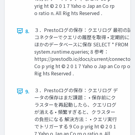
yrig ht © 2 0 1 7 Yaho o Jap an Co rp
o ratio n. All Rig hts Reserved .
３．Prestoログの保存：クエリログ 最初の試み •
8.
コネクターでクエリの履歴を取得 • 定期的に
ほかのデータベースに保存 SELECT * FROM
system.runtime.queries; 8 参考：
https://prestodb.io/docs/current/connector
Co p yrig ht © 2 0 1 7 Yaho o Jap an Co rp o ra
Rig hts Reserved .
３．Prestoログの保存：クエリログ デ
9.
ータの保存はまだ課題： • 保存前にク
ラスターを再起動したら、クエリログ
が消える • 頻繁すぎると、クラスター
の負担になる 解決方法： • クエリ実行
でトリガーする 9 Co p yrig ht © 2 0 1
7 Yaho o Jap an Co rp o ratio n. All