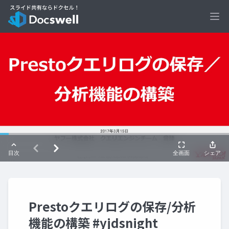
Ope
Prestoクエリログの保存/分析
機能の構築 #yjdsnight