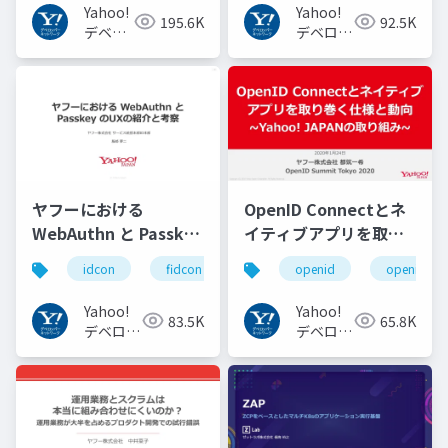
Yahoo!
Yahoo!
195.6K
92.5K
デベロ
デベロッ
ッパー
パーネッ
ネット
トワーク
ワーク
ヤフーにおける
OpenID Connectとネ
WebAuthn と Passkey
イティブアプリを取り
の UX の紹介と考察
巻く仕様と動向 Yahoo!
idcon
fidcon
openid
openid_to
#idcon #fidcon
JAPANの取り組み
#openid
Yahoo!
Yahoo!
83.5K
65.8K
#openid_tokyo
デベロッ
デベロッ
パーネッ
パーネッ
トワーク
トワーク