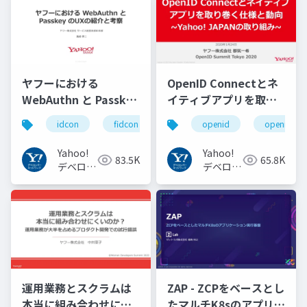
ワーク
ヤフーにおける
OpenID Connectとネ
WebAuthn と Passkey
イティブアプリを取り
の UX の紹介と考察
巻く仕様と動向 Yahoo!
idcon
fidcon
openid
openid_to
#idcon #fidcon
JAPANの取り組み
#openid
Yahoo!
Yahoo!
83.5K
65.8K
#openid_tokyo
デベロッ
デベロッ
パーネッ
パーネッ
トワーク
トワーク
運用業務とスクラムは
ZAP - ZCPをベースとし
本当に組み合わせにく
たマルチK8sのアプリケ