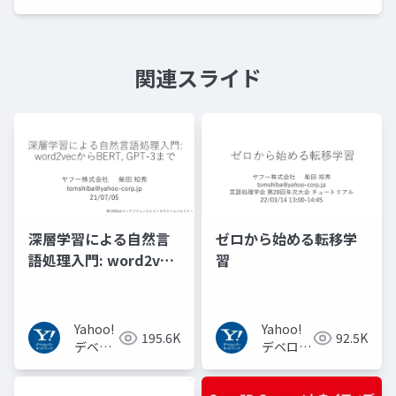
関連スライド
深層学習による自然言
ゼロから始める転移学
語処理入門: word2vec
習
からBERT, GPT-3まで
Yahoo!
Yahoo!
195.6K
92.5K
デベロ
デベロッ
ッパー
パーネッ
ネット
トワーク