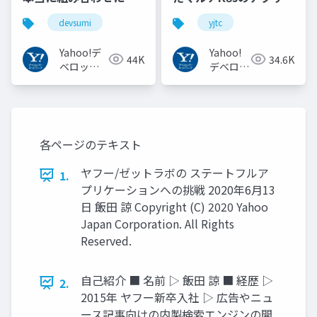
いのか︖運用業務が大
ーション実行基盤
devsumi
yjtc
半を占めるプロダクト
#YJTC / YJTC21 B-3
開発での試行錯誤
Yahoo!デ
Yahoo!
44K
34.6K
ベロッパ
デベロッ
ーネット
パーネッ
ワーク
トワーク
各ページのテキスト
ヤフー/ゼットラボの ステートフルア
1.
プリケーションへの挑戦 2020年6月13
日 飯田 諒 Copyright (C) 2020 Yahoo
Japan Corporation. All Rights
Reserved.
自己紹介 ■ 名前 ▷ 飯田 諒 ■ 経歴 ▷
2.
2015年 ヤフー新卒入社 ▷ 広告やニュ
ース記事向けの内製検索エンジンの開