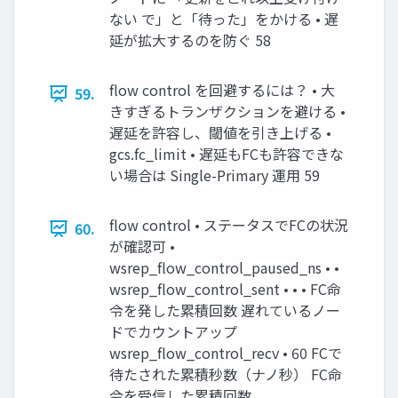
ない で」と「待った」をかける • 遅
延が拡大するのを防ぐ 58
flow control を回避するには？ • 大
59.
きすぎるトランザクションを避ける •
遅延を許容し、閾値を引き上げる •
gcs.fc_limit • 遅延もFCも許容できな
い場合は Single-Primary 運用 59
flow control • ステータスでFCの状況
60.
が確認可 •
wsrep_flow_control_paused_ns • •
wsrep_flow_control_sent • • • FC命
令を発した累積回数 遅れているノー
ドでカウントアップ
wsrep_flow_control_recv • 60 FCで
待たされた累積秒数（ナノ秒） FC命
令を受信した累積回数