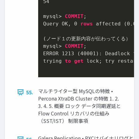
54
mysql
>
COMMIT
;

Query OK, 
0
rows
 affected (
0.0
(ノード１の更新内容が伝わってくる）

mysql
>
COMMIT
;

ERROR 
1213
 (
40001
): Deadlock f
trying 
to
get
 lock; try restart
マルチライター型 MySQLの特徴 •
55.
Percona XtraDB Cluster の特徴 1. 2.
3. 4. 5. 概要 ロック データ同期遅延と
Flow Control リカバリの仕組み
（SST/IST） 制限事項
Galera Replication • PXCはバイナリログ