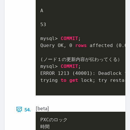
A

53
mysql
>
COMMIT
;

Query OK, 
0
rows
 affected (
0.0
(ノード１の更新内容が伝わってくる）

mysql
>
COMMIT
;

ERROR 
1213
 (
40001
): Deadlock f
trying 
to
get
 lock; try restart
[beta]
54.
PXCのロック

時間
