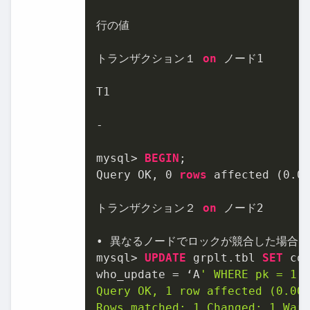
行の値

トランザクション１ 
on
 ノード
1
T1

-
mysql
>
BEGIN
;

Query OK, 
0
rows
 affected (
0.0
トランザクション２ 
on
 ノード
2
• 異なるノードでロックが競合した場合、
mysql
>
UPDATE
 grplt.tbl 
SET
 co
who_update 
=
 ‘A
' WHERE pk = 1;

Query OK, 1 row affected (0.00 
Rows matched: 1 Changed: 1 Warn