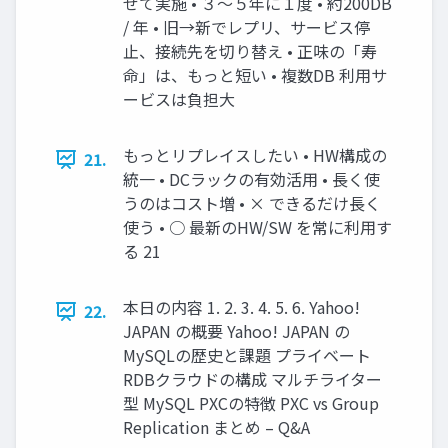
せて実施 • ３～５年に１度 • 約200DB
/ 年 • 旧→新でレプリ、サービス停
止、接続先を切り替え • 正味の「寿
命」は、もっと短い • 複数DB 利用サ
ービスは負担大
もっとリプレイスしたい • HW構成の
21.
統一 • DCラックの有効活用 • 長く使
うのはコスト増 • × できるだけ長く
使う • ○ 最新のHW/SW を常に利用す
る 21
本日の内容 1. 2. 3. 4. 5. 6. Yahoo!
22.
JAPAN の概要 Yahoo! JAPAN の
MySQLの歴史と課題 プライベート
RDBクラウドの構成 マルチライター
型 MySQL PXCの特徴 PXC vs Group
Replication まとめ – Q&A