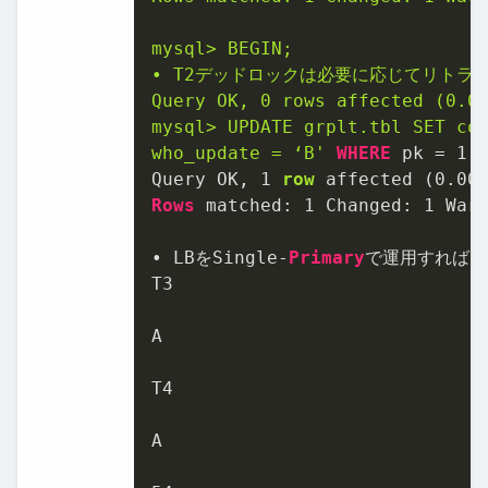
mysql> BEGIN;

• T2デッドロックは必要に応じてリトライ
Query OK, 0 rows affected (0.00
mysql> UPDATE grplt.tbl SET col
who_update = ‘B'
WHERE
 pk 
=
1
;

Query OK, 
1
row
 affected (
0.00
Rows
 matched: 
1
 Changed: 
1
 War
• LBをSingle
-
Primary
で運用すれば、
T3

A

T4

A
