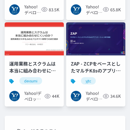
#openid
Yahoo!
Yahoo!
83.5K
65.8K
#openid_tokyo
デベロッ
デベロッ
パーネッ
パーネッ
トワーク
トワーク
運用業務とスクラムは
ZAP - ZCPをベースとし
本当に組み合わせにく
たマルチK8sのアプリケ
いのか︖運用業務が大
ーション実行基盤
devsumi
yjtc
半を占めるプロダクト
#YJTC / YJTC21 B-3
開発での試行錯誤
Yahoo!デ
Yahoo!
44K
34.6K
ベロッパ
デベロッ
ーネット
パーネッ
ワーク
トワーク