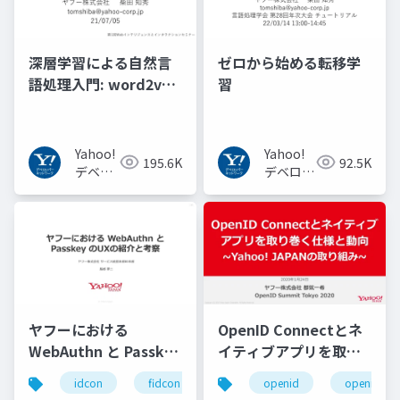
深層学習による自然言
ゼロから始める転移学
語処理入門: word2vec
習
からBERT, GPT-3まで
Yahoo!
Yahoo!
195.6K
92.5K
デベロ
デベロッ
ッパー
パーネッ
ネット
トワーク
ワーク
ヤフーにおける
OpenID Connectとネ
WebAuthn と Passkey
イティブアプリを取り
の UX の紹介と考察
巻く仕様と動向 Yahoo!
idcon
fidcon
openid
openid_to
#idcon #fidcon
JAPANの取り組み