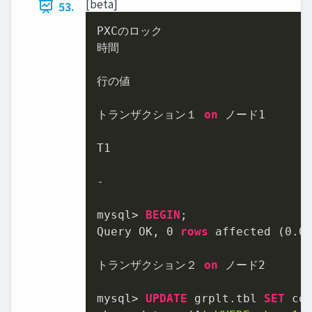
[beta]
53.
PXCのロック

時間

行の値

トランザクション１ 
on
 ノード
1
T1

-
mysql
>
BEGIN
;

Query OK, 
0
rows
 affected (
0.0
トランザクション２ 
on
 ノード
2
mysql
>
UPDATE
 grplt.tbl 
SET
 co