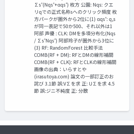
∑s’(Nqs’+αqs’) 枚方 公園: Nqs: クエ
リqでの正式名称sへのクリック頻度 枚
方パークが圏外から2位に(1) αqs’: q,s
が同一表記で50か500、それ以外は1
阿部 声優 : CLK: DMを多項分布化(Nqs
/ ∑s’Nqs’) 阿部玲子が圏外から3位に
(3) RF: RandomForest 比較手法
COMB(RF + DM): RFとDMの線形補間
COMB(RF + CLK): RFとCLKの線形補間
画像の出典：いらすとや
(irasutoya.com) 論文の一部訂正のお
詫び 3.1節 誤:V∑を求 正: U∑を求 4.5
節 誤:ジニ不純度 正: 分散