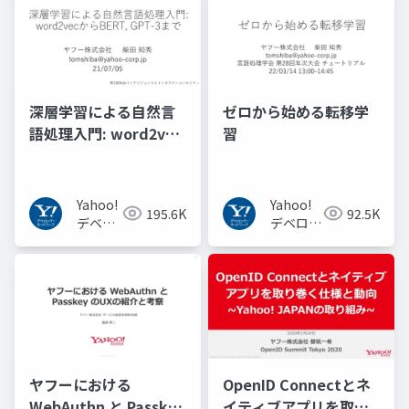
深層学習による自然言
ゼロから始める転移学
語処理入門: word2vec
習
からBERT, GPT-3まで
Yahoo!
Yahoo!
195.6K
92.5K
デベロ
デベロッ
ッパー
パーネッ
ネット
トワーク
ワーク
ヤフーにおける
OpenID Connectとネ
WebAuthn と Passkey
イティブアプリを取り