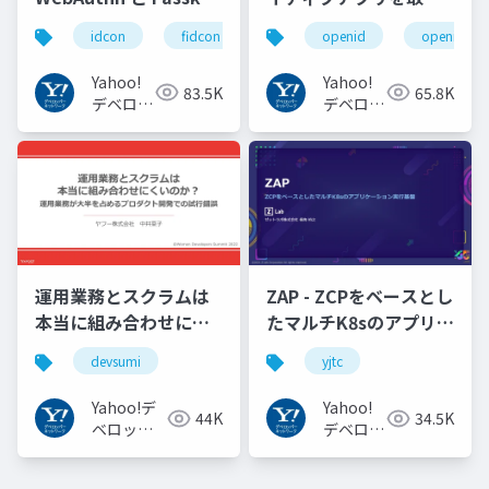
の UX の紹介と考察
巻く仕様と動向 Yahoo!
idcon
fidcon
openid
openid_to
#idcon #fidcon
JAPANの取り組み
#openid
Yahoo!
Yahoo!
83.5K
65.8K
#openid_tokyo
デベロッ
デベロッ
パーネッ
パーネッ
トワーク
トワーク
運用業務とスクラムは
ZAP - ZCPをベースとし
本当に組み合わせにく
たマルチK8sのアプリケ
いのか︖運用業務が大
ーション実行基盤
devsumi
yjtc
半を占めるプロダクト
#YJTC / YJTC21 B-3
開発での試行錯誤
Yahoo!デ
Yahoo!
44K
34.5K
ベロッパ
デベロッ
ーネット
パーネッ
ワーク
トワーク