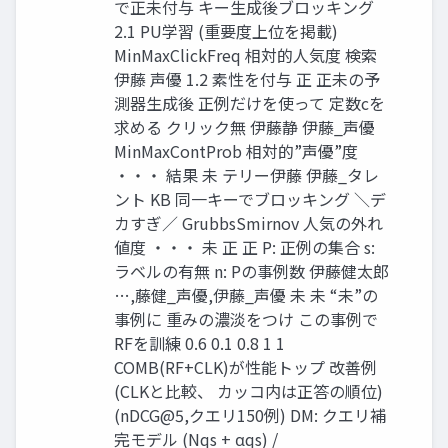
で正未付与 キー生成後ブロッキング
2.1 PU学習 (重要度上位を掲載)
MinMaxClickFreq 相対的人気度 検索
伊藤 声優 1.2 素性を付与 正 正未の予
測器生成後 正例だけを使って 定数cを
求める クリック無 伊藤静 伊藤_声優
MinMaxContProb 相対的”声優”度
・・・ 結果 未 テリー伊藤 伊藤_タレ
ント KB 同一キーでブロッキング ＼デ
カすぎ／ GrubbsSmirnov 人気の外れ
値度 ・・・ 未 正 正 P: 正例の集合 s:
ラベルの有無 n: Pの事例数 伊藤健太郎
…,藤健_声優,伊藤_声優 未 未 “未”の
事例に 重みの濃淡をつけ この事例で
RFを訓練 0.6 0.1 0.8 1 1
COMB(RF+CLK)が性能トップ 改善例
(CLKと比較、 カッコ内は正答の順位)
(nDCG@5,クエリ150例) DM: クエリ補
完モデル (Nqs + αqs) /