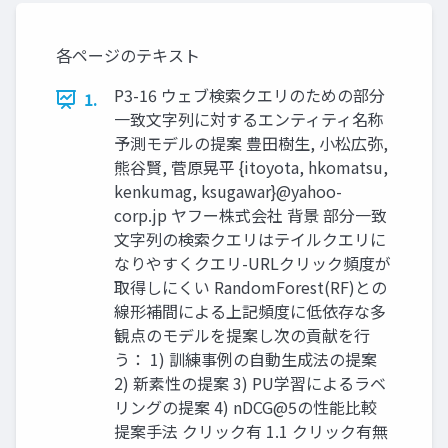
各ページのテキスト
P3-16 ウェブ検索クエリのための部分
1.
一致文字列に対するエンティティ名称
予測モデルの提案 豊田樹生, 小松広弥,
熊谷賢, 菅原晃平 {itoyota, hkomatsu,
kenkumag, ksugawar}@yahoo-
corp.jp ヤフー株式会社 背景 部分一致
文字列の検索クエリはテイルクエリに
なりやすくクエリ-URLクリック頻度が
取得しにくい RandomForest(RF)との
線形補間による上記頻度に低依存な多
観点のモデルを提案し次の貢献を行
う： 1) 訓練事例の自動生成法の提案
2) 新素性の提案 3) PU学習によるラベ
リングの提案 4) nDCG@5の性能比較
提案手法 クリック有 1.1 クリック有無