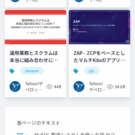
パーネッ
パーネッ
トワーク
トワーク
運用業務とスクラムは
ZAP - ZCPをベースとし
本当に組み合わせにく
たマルチK8sのアプリケ
いのか︖運用業務が大
ーション実行基盤
devsumi
yjtc
半を占めるプロダクト
#YJTC / YJTC21 B-3
開発での試行錯誤
Yahoo!デ
Yahoo!
44K
34.6K
ベロッパ
デベロッ
ーネット
パーネッ
ワーク
トワーク
各ページのテキスト
MySQL 監査システムを作った話 ヤフ