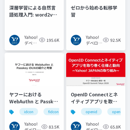
深層学習による自然言
ゼロから始める転移学
語処理入門: word2vec
習
からBERT, GPT-3まで
Yahoo!
Yahoo!
195.6K
92.5K
デベロ
デベロッ
ッパー
パーネッ
ネット
トワーク
ワーク
ヤフーにおける
OpenID Connectとネ
WebAuthn と Passkey
イティブアプリを取り
の UX の紹介と考察
巻く仕様と動向 Yahoo!
idcon
fidcon
openid
openid_to
#idcon #fidcon
JAPANの取り組み
#openid
Yahoo!
Yahoo!
83.5K
65.8K
#openid_tokyo
デベロッ
デベロッ