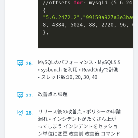
//offsets 
for
: mysqld (5.6.24-7
"5.6.2472.2"
,
"99159a927a3e3ba0
8, 4384, 5024, 88, 2720, 96, 0,
},

MySQLのパフォーマンス • MySQL5.5
26.
• sysbench を利用 • ReadOnlyで計測
• スレッド数:10, 20, 30, 40
改善点と課題
27.
リリース後の改善点 • ポリシーの申請
28.
漏れ • インシデントがたくさん上が
ってしまう インシデントをセッショ
ン単位に変更 改善前 改善後 コマンド