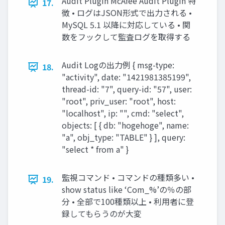
Audit Plugin McAfee Audit Plugin 特
17.
徴 • ログはJSON形式で出力される •
MySQL 5.1 以降に対応している • 関
数をフックして監査ログを取得する
Audit Logの出力例 { msg-type:
18.
"activity", date: "1421981385199",
thread-id: "7", query-id: "57", user:
"root", priv_user: "root", host:
"localhost", ip: "", cmd: "select",
objects: [ { db: "hogehoge", name:
"a", obj_type: "TABLE" } ], query:
"select * from a" }
監視コマンド • コマンドの種類多い •
19.
show status like ‘Com_%’の％の部
分 • 全部で100種類以上 • 利用者に登
録してもらうのが大変