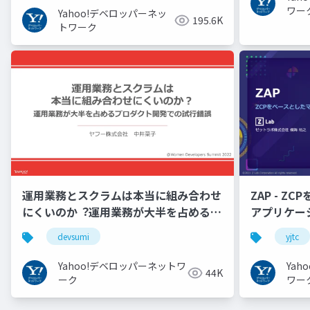
ワー
Yahoo!デベロッパーネッ
195.6K
トワーク
運用業務とスクラムは本当に組み合わせ
ZAP - Z
にくいのか︖運用業務が大半を占めるプ
アプリケーシ
ロダクト開発での試行錯誤
YJTC21 B-3
devsumi
yjtc
Yahoo!デベロッパーネットワ
Ya
44K
ーク
ワー