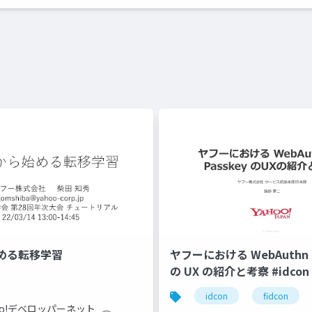
める転移学習
ヤフーにおける WebAuthn と
の UX の紹介と考察 #idcon #
idcon
fidcon
hoo!デベロッパーネット