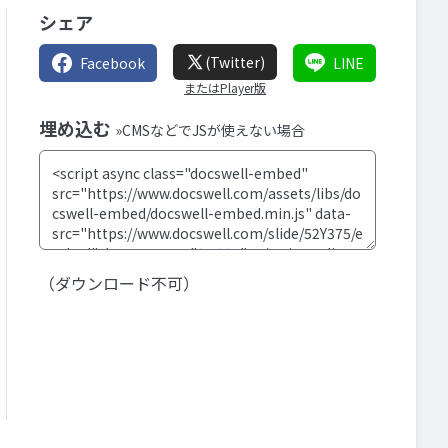
シェア
(Twitter)
Facebook
LINE
またはPlayer版
埋め込む
»CMSなどでJSが使えない場合
（ダウンロード不可）