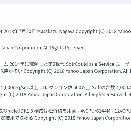
PAN 2018年7月20日 Masakazu Nagaya Copyright (C) 2018 Yahoo J
pan Corporation. All Rights Reserved.
2014年に稼働した第2世代 SolrCould as a Service
yright (C) 2018 Yahoo Japan Corporation. All Rig
req/sec以上 コレクション数 500以上 Solrの台数 4,000以
18 Yahoo Japan Corporation. All Rights Reserved. 
acleJDK1.8 構成は松竹梅を用意 - 4vCPU/6144M - 12vCPU
opyright (C) 2018 Yahoo Japan Corporation. All 