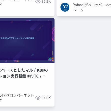
92.5K
ク
Yahoo!デベロッパーネ
ワーク
CPをベースとしたマルチK8sの
ョン実行基盤 #YJTC /
hoo!デベロッパーネット
34.6K
ク