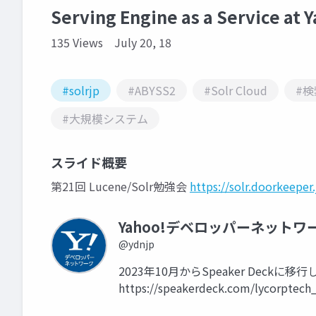
Serving Engine as a Service at 
135 Views
July 20, 18
#solrjp
#ABYSS2
#Solr Cloud
#
#大規模システム
スライド概要
第21回 Lucene/Solr勉強会
https://solr.doorkeeper
Yahoo!デベロッパーネットワ
@ydnjp
2023年10月からSpeaker Dec
https://speakerdeck.com/lycorptech