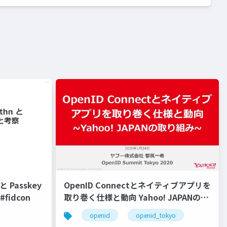
 Passkey
OpenID Connectとネイティブアプリを
fidcon
取り巻く仕様と動向 Yahoo! JAPANの取
り組み #openid #openid_tokyo
openid
openid_tokyo