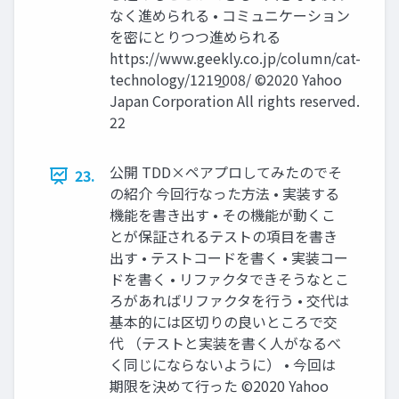
なく進められる • コミュニケーション
を密にとりつつ進められる
https://www.geekly.co.jp/column/cat-
technology/1219̲008/ ©2020 Yahoo
Japan Corporation All rights reserved.
22
公開 TDD×ペアプロしてみたのでそ
23.
の紹介 今回⾏なった⽅法 • 実装する
機能を書き出す • その機能が動くこ
とが保証されるテストの項⽬を書き
出す • テストコードを書く • 実装コー
ドを書く • リファクタできそうなとこ
ろがあればリファクタを⾏う • 交代は
基本的には区切りの良いところで交
代 （テストと実装を書く⼈がなるべ
く同じにならないように） • 今回は
期限を決めて⾏った ©2020 Yahoo