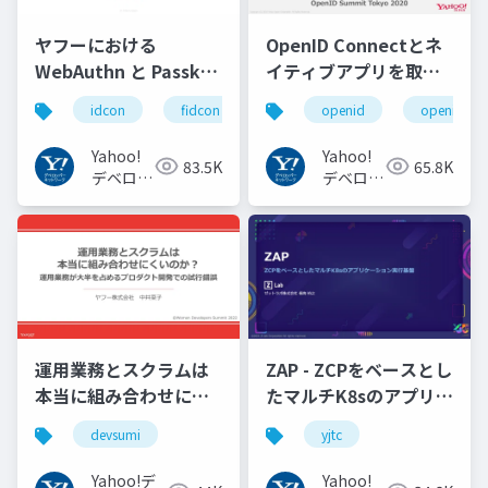
ヤフーにおける
OpenID Connectとネ
WebAuthn と Passkey
イティブアプリを取り
の UX の紹介と考察
巻く仕様と動向 Yahoo!
idcon
fidcon
openid
openid_to
#idcon #fidcon
JAPANの取り組み
#openid
Yahoo!
Yahoo!
83.5K
65.8K
#openid_tokyo
デベロッ
デベロッ
パーネッ
パーネッ
トワーク
トワーク
運用業務とスクラムは
ZAP - ZCPをベースとし
本当に組み合わせにく
たマルチK8sのアプリケ
いのか︖運用業務が大
ーション実行基盤
devsumi
yjtc
半を占めるプロダクト
#YJTC / YJTC21 B-3
開発での試行錯誤
Yahoo!デ
Yahoo!