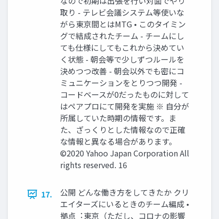
なので初期は出張を⾏い対⾯でやり
取り - テレビ会議システム等使いな
がら東京間とはMTG • このタイミン
グで結成されたチーム - チームにし
ても仕様にしてもこれから決めてい
く状態 - 朝会等で少しずつルールを
決めつつ改善 - 朝会以外でも密にコ
ミュニケーションをとりつつ開発 -
コードベースが0だったものに対して
はペアプロにて開発を実施 ※ 自分が
所属していた時期の情報です。ま
た、ざっくりとした情報なので正確
な情報と異なる場合があります。
©2020 Yahoo Japan Corporation All
rights reserved. 16
公開 どんな働き⽅をしてきたか クリ
17.
エイターズにいるときのチーム編成 •
拠点︓東京（ただし、コロナの影響