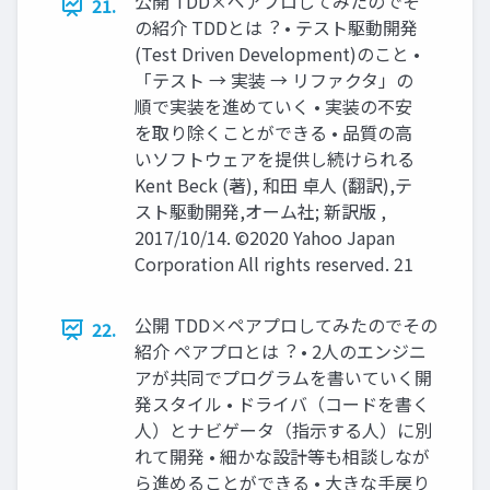
公開 TDD×ペアプロしてみたのでそ
21.
の紹介 TDDとは︖ • テスト駆動開発
(Test Driven Development)のこと •
「テスト → 実装 → リファクタ」の
順で実装を進めていく • 実装の不安
を取り除くことができる • 品質の⾼
いソフトウェアを提供し続けられる
Kent Beck (著), 和田 卓人 (翻訳),テ
スト駆動開発,オーム社; 新訳版 ,
2017/10/14. ©2020 Yahoo Japan
Corporation All rights reserved. 21
公開 TDD×ペアプロしてみたのでその
22.
紹介 ペアプロとは︖ • 2⼈のエンジニ
アが共同でプログラムを書いていく開
発スタイル • ドライバ（コードを書く
⼈）とナビゲータ（指⽰する⼈）に別
れて開発 • 細かな設計等も相談しなが
ら進めることができる • ⼤きな⼿戻り