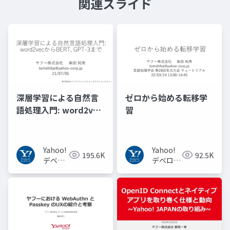
関連スライド
深層学習による自然言
ゼロから始める転移学
語処理入門: word2vec
習
からBERT, GPT-3まで
Yahoo!
Yahoo!
195.6K
92.5K
デベロ
デベロッ
ッパー
パーネッ
ネット
トワーク
ワーク