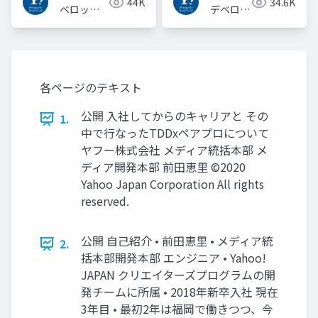
44K
34.6K
ベロッパ
デベロッ
ーネット
パーネッ
ワーク
トワーク
各ページのテキスト
公開 ⼊社してからのキャリアと その
1.
中で⾏なったTDDxペアプロについて
ヤフー株式会社 メディア統括本部 メ
ディア開発本部 前⽥恵⾥ ©2020
Yahoo Japan Corporation All rights
reserved.
公開 ⾃⼰紹介 • 前⽥恵⾥ • メディア統
2.
括本部開発本部 エンジニア • Yahoo!
JAPAN クリエイターズプログラムの開
発チームに所属 • 2018年新卒⼊社 現在
3年⽬ • 最初2年は福岡で働きつつ、今