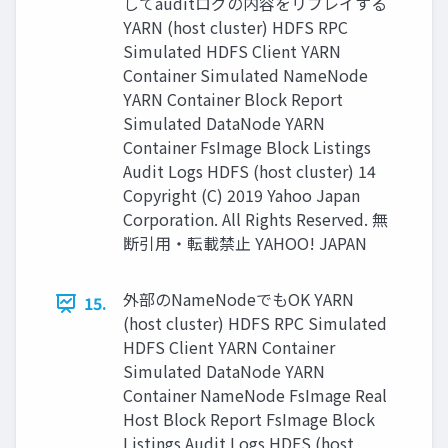
してauditログの内容をリプレイする
YARN (host cluster) HDFS RPC
Simulated HDFS Client YARN
Container Simulated NameNode
YARN Container Block Report
Simulated DataNode YARN
Container FsImage Block Listings
Audit Logs HDFS (host cluster) 14
Copyright (C) 2019 Yahoo Japan
Corporation. All Rights Reserved. 無
断引用・転載禁止 YAHOO! JAPAN
外部のNameNodeでもOK YARN
15.
(host cluster) HDFS RPC Simulated
HDFS Client YARN Container
Simulated DataNode YARN
Container NameNode FsImage Real
Host Block Report FsImage Block
Listings Audit Logs HDFS (host