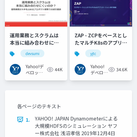
運用業務とスクラムは
ZAP - ZCPをベースとし
本当に組み合わせにく
たマルチK8sのアプリケ
いのか︖運用業務が大
ーション実行基盤
devsumi
yjtc
半を占めるプロダクト
#YJTC / YJTC21 B-3
開発での試行錯誤
Yahoo!デ
Yahoo!
44K
34.6K
ベロッパ
デベロッ
ーネット
パーネッ
ワーク
トワーク
各ページのテキスト
YAHOO! JAPAN Dynamometerによる
1.
大規模HDFSのシミュレーション ヤフ
ー株式会社 浅沼孝信 2019年12月4日