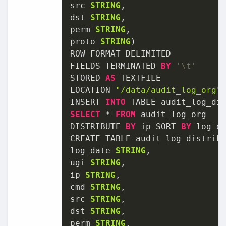
src 
STRING
,

dst 
STRING
,

perm 
STRING
,

proto 
STRING
)

ROW FORMAT DELIMITED

FIELDS TERMINATED 
BY
'\t'
STORED 
AS
 TEXTFILE

LOCATION 
"/data/audit_log_org"
;
INSERT 
INTO
SELECT
 * 
FROM
 audit_log_org

DISTRIBUTE 
BY
 ip SORT 
BY
 log_da
CREATE TABLE audit_log_distribu
log_date 
STRING
,

ugi 
STRING
,

ip 
STRING
,

cmd 
STRING
,

src 
STRING
,

dst 
STRING
,

perm 
STRING
,
