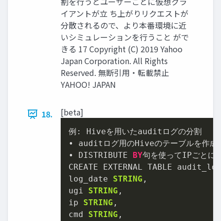
割を行うとユーザーごとに仮想クラ
イアントが立 ち上がりリクエストが
分散されるので、より本番環境に近
いシミュレーションを行うこと がで
きる 17 Copyright (C) 2019 Yahoo
Japan Corporation. All Rights
Reserved. 無断引用・転載禁止
YAHOO! JAPAN
[beta]
18.
例: Hiveを用いたauditログの分割

• auditログ用のHiveのテーブルを作成

• DISTRIBUTE 
BY
句を使ってIPごとに
CREATE EXTERNAL TABLE audit_log
log_date 
STRING
,

ugi 
STRING
,

ip 
STRING
,

cmd 
STRING
,
