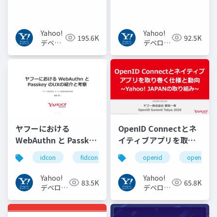
からBERT, GPT-3まで
Yahoo!
Yahoo!
195.6K
92.5K
デベロ
デベロッ
ッパー
パーネッ
ネット
トワーク
ワーク
ヤフーにおける
OpenID Connectとネ
WebAuthn と Passkey
イティブアプリを取り
の UX の紹介と考察
巻く仕様と動向 Yahoo!
idcon
fidcon
openid
openid_to
#idcon #fidcon
JAPANの取り組み
#openid
Yahoo!
Yahoo!
83.5K
65.8K
#openid_tokyo
デベロッ
デベロッ
パーネッ
パーネッ
トワーク
トワーク