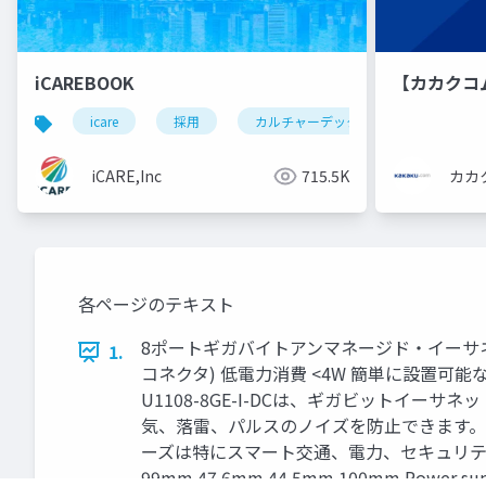
iCAREBOOK
【カカクコ
icare
採用
カルチャーデック
採用資料
iCARE,Inc
715.5K
カカ
各ページのテキスト
8ポートギガバイトアンマネージド・イーサネット・スイッチ
1.
コネクタ) 低電力消費 <4W 簡単に設置可能な
U1108-8GE-I-DCは、ギガビットイ
気、落雷、パルスのノイズを防止できます。高
ーズは特にスマート交通、電力、セキュリティなどの過
99mm 47.6mm 44.5mm 100mm Power supply