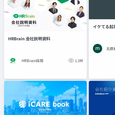
イケてる起
HRBrain 会社説明資料
北原
HRBrain採用
1.3M