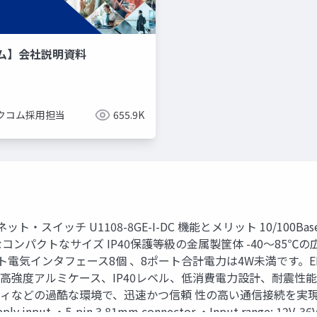
ム】会社説明資料
クコム採用担当
655.9K
 U1108-8GE-I-DC 機能とメリット 10/100BaseT(X)（R
コンパクトなサイズ IP40保護等級の金属製筐体 -40〜85℃の広い
ーサネット電気インタフェース8個 、8ポート合計電力は4W未満です
強度アルミケース、IP40レベル、低消費電力設計、耐震性能、 
酷な環境で、迅速かつ信頼 性の高い通信接続を実現します。 Dimensi
 input ・5-pin 3.81mm connector ・Input range: 12V-36V