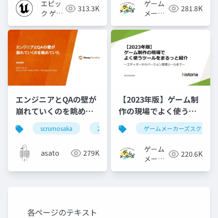
2023】
エピッ
ゲーム
313.3K
281.8K
ク ゲー
メーカ
ムズ ジ
ーズ
ャパン
エンジニアとQAの壁が
【2023年版】ゲーム制
崩れていくのを眺めて
作の現場でよく使うツ
いた #scrumosaka
ールをまるっと紹介
scrumosaka
2024
scrum
ゲームメーカーズスクラン
agile
ゲーム
asato
279K
220.6K
メーカ
ーズ
各ページのテキスト