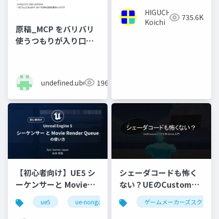
HIGUCHI
735.6K
Koichi
原稿_MCP をバリバリ
使うつもりが入り口で
躊躇している話
undefined.ubukata
196
【初心者向け】UE5 シ
シェーダコードも怖く
ーケンサーと Movie
ない？UEのCustomノ
Render Queue の使い
ードで学ぶHLSL入門
ue5
ue-nongame
ゲームメーカーズスクラン
方【Cinematic Dive