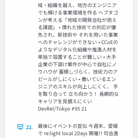
域‧組織を越え、地⽅のエンジニア
でも輝ける事業環境を作る ヘプタゴ
ンが考える「地域の開発会社が抱え
る課題」 • 慣れた技術での対応が優
先され、新技術や それを⽤いた事業
へのチャレンジができない • CCoEの
ようなデジタル化組織や推進⼈材を
単独で設置することが難しい • ⼤⼿
企業の下請け案件が中⼼で⾃社にノ
ウハウが 蓄積しづらく、技術⼒のア
ピールがしにくい • 働いているエン
ジニアのスキルが向上しにくく、 ⼿
を取り合って ⽴ち向かう！ ⻑期的な
キャリアを⾒据えにくい
DevRel/Tokyo #95 21
最後にイベントの宣伝 今週末、愛媛
22.
で re:light local 2Days 開催!! 司会進