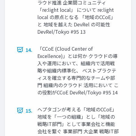
ラウド推進 企業間コミュニティ
「re:light local」 について re:light
local の原点となる 「地域のCCoE」
と 地域を越えた DevRel の可能性
DevRel/Tokyo #95 13
「CCoE (Cloud Center of
14.
Excellence)」とは何か クラウドの導
⼊や運⽤において、組織内で活⽤戦
略や組織内標準化、 ベストプラクテ
ィスを確⽴する専⾨的なチームや部
⾨ 組織内のクラウド 活⽤において こ
の役割がCCoE DevRel/Tokyo #95 14
ヘプタゴンが考える「地域のCCoE」
15.
地域を「⼀つの組織」とし「地域の
戦略IT部⾨」として事業会社と機能
会社を繋ぐ 事業部⾨ ⼤企業 戦略IT部