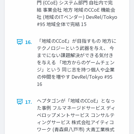
⾨ (CCoE) システム部⾨ ⾃社内で完
結 事業会社 地⽅ 地域のCCoE 機能会
社 (地域のITベンダー) DevRel/Tokyo
#95 地域全体で完結 15
「地域のCCoE」が⽬指すもの 地方に
16.
テクノロジーという武器を与え、 今
までにない課題解決ができる気付き
を与える 「地方からのゲームチェン
ジ」という 同じ志を持つ個人や企業
の仲間を増やす DevRel/Tokyo #95
16
ヘプタゴンが「地域のCCoE」となっ
17.
た事例 フルマネージドサービス ディ
ベロップメントサービス コンサルテ
ィングサービス 株式会社アイティコ
ワーク (⻘森県⼋⼾市) ⼤⻘⼯業株式