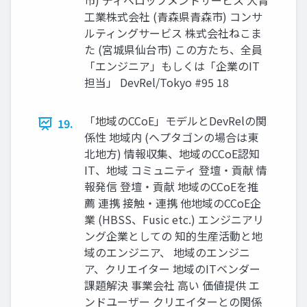
市) ディベロップメントサービス ⼤⻘
⼯業株式会社 (⻘森県⻘森市) コンサ
ルティングサービス 株式会社ねこま
た (宮城県仙台市) この⽅たち、全員
「エンジニア」もしくは「企業のIT
担当」 DevRel/Tokyo #95 18
「地域のCCoE」モデルとDevRelの関
19.
係性 地域内 (ヘプタゴンの場合は東
北地⽅) 情報収集、地域のCCoE認知
IT、地域 コミュニティ 登壇‧貢献 情
報発信 登壇‧貢献 地域のCCoEを推
薦 連携 接触‧連携 他地域のCCoE企
業 (HBSS、Fusic etc.) エンジニアリ
ング企業としての 知的⽣産活動と地
域のエンジニア、 地域のエンジニ
ア、クリエイター 地域のITベンダー
課題解決 事業会社 ⾼い 価値提供 エ
ンドユーザー クリエイターとの関係