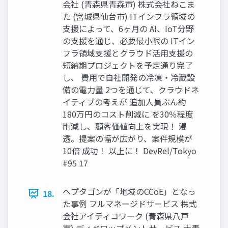
会社 (⻘森県⻘森市) 株式会社ねこま
た (宮城県仙台市) ITインフラ領域の
⽀援によって、6ヶ⽉の AI、IoT分野
の⽀援を通じ、必要最⼩限の ITイン
フラ領域⽀援とクラウド活⽤⽀援の
短納期プロジェクトを予定通り完了
し、 費⽤で⾃社開発の冷凍‧冷蔵設
備の電⼒量 2つを通じて、クラウドネ
イティブの考えが 追加⼈員ぶん約
180万円のコスト削減に を30％程度
削減し、顧客価値向上を実現！ 浸
透。提案の幅が広がり、案件規模が
10倍 成功！ 以上に！ DevRel/Tokyo
#95 17
ヘプタゴンが「地域のCCoE」となっ
18.
た事例 フルマネージドサービス 株式
会社アイティコワーク (⻘森県⼋⼾