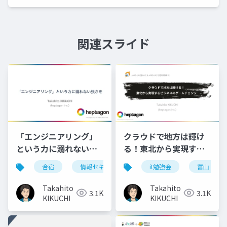
関連スライド
「エンジニアリング」
クラウドで地方は輝け
という力に溺れない強
る！東北から実現する
さを＠社内合宿
ビジネスのゲームチェ
合宿
情報セキュリティ
it勉強会
マネジメント
富山
人
(2023.11.09)
ンジ@JAWS-UG富山
#1 + JAWS-UG北陸新
Takahito
Takahito
3.1K
3.1K
幹線 #2 (2024.09.28)
KIKUCHI
KIKUCHI