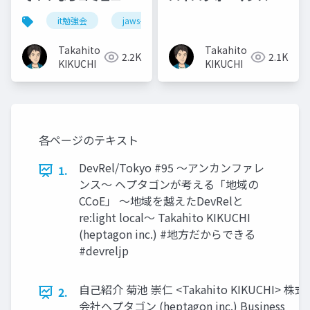
ィを作ればいいじゃな
支える企業文化とタス
it勉強会
jaws-ug
コミュニティ
い！ 地方版
ク管理@Backlog
CCoE「re:light
World
Takahito
Takahito
2.2K
2.1K
local」の取り組みとそ
2024(2024.12.14)
KIKUCHI
KIKUCHI
の未来@JAWS DAYS
2025(2025.3.1)
各ページのテキスト
DevRel/Tokyo #95 〜アンカンファレ
1.
ンス〜 ヘプタゴンが考える「地域の
CCoE」 〜地域を越えたDevRelと
re:light local〜 Takahito KIKUCHI
(heptagon inc.) #地⽅だからできる
#devreljp
⾃⼰紹介 菊池 崇仁 <Takahito KIKUCHI> 株式
2.
会社ヘプタゴン (heptagon inc.) Business