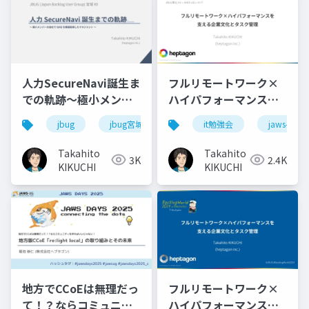
人力SecureNavi誕生ま
フルリモートワーク×
での軌跡〜極小メンバ
ハイパフォーマンスを
ーの会社でISMSを爆速
支える企業文化とタス
jbug
jbug宮城
isms
it勉強会
セキュリティ
jaws-ug
取得したマネジメン
ク管理@JBUG東北#1 +
ト〜 (JBUG宮城
JAWS-UGいわて
Takahito
Takahito
3K
2.4K
#
0@2023.03.14
)
(2024.10.19)
KIKUCHI
KIKUCHI
地方でCCoEは無理だっ
フルリモートワーク×
て！？ならコミュニテ
ハイパフォーマンスを