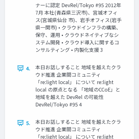
ナーに認定 DevRel/Tokyo #95 2012年
7⽉ 本社(⻘森県三沢市)、宮城オフィ
ス(宮城県仙台 市)、岩⼿オフィス(岩⼿
県⼀関市) • クラウドインフラの構築、
保守、運⽤ • クラウドネイティブなシ
ステム開発 • クラウド導⼊に関するコ
ンサルティング • 内製化⽀援 3
本⽇お話しすること 地域を越えたクラ
4.
ウド推進 企業間コミュニティ
「re:light local」 について re:light
local の原点となる 「地域のCCoE」と
地域を越えた DevRel の可能性
DevRel/Tokyo #95 4
本⽇お話しすること 地域を越えたクラ
5.
ウド推進 企業間コミュニティ
「re:light local」 について re:light