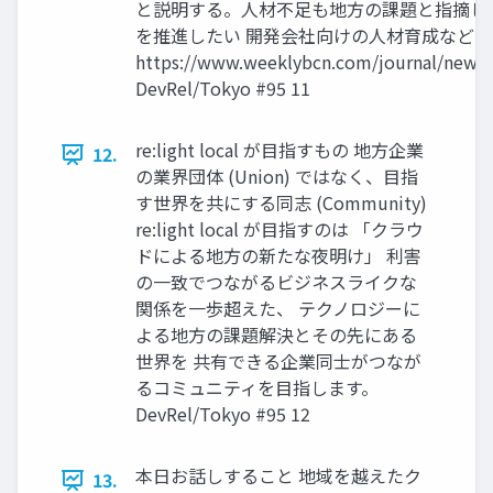
と説明する。⼈材不⾜も地⽅の課題と指摘し
を推進したい 開発会社向けの⼈材育成なども視野
https://www.weeklybcn.com/journal/news/
DevRel/Tokyo #95 11
re:light local が⽬指すもの 地⽅企業
12.
の業界団体 (Union) ではなく、⽬指
す世界を共にする同志 (Community)
re:light local が⽬指すのは 「クラウ
ドによる地⽅の新たな夜明け」 利害
の⼀致でつながるビジネスライクな
関係を⼀歩超えた、 テクノロジーに
よる地⽅の課題解決とその先にある
世界を 共有できる企業同⼠がつなが
るコミュニティを⽬指します。
DevRel/Tokyo #95 12
本⽇お話しすること 地域を越えたク
13.