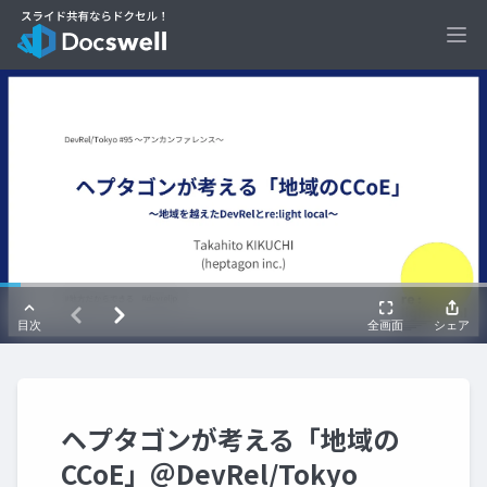
Ope
ヘプタゴンが考える「地域の
CCoE」＠DevRel/Tokyo