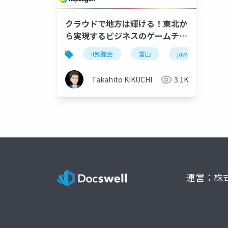
クラウドで地方は輝ける！東北か
ら実現するビジネスのゲームチェ
ンジ@JAWS-UG富山 #1 +
it勉強会
富山
jaws-ug
JAWS-UG北陸新幹線 #2
(2024.09.28)
Takahito KIKUCHI
3.1K
運営：株