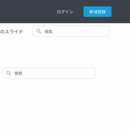
ログイン
新規登録
検索
てのスライド
検索