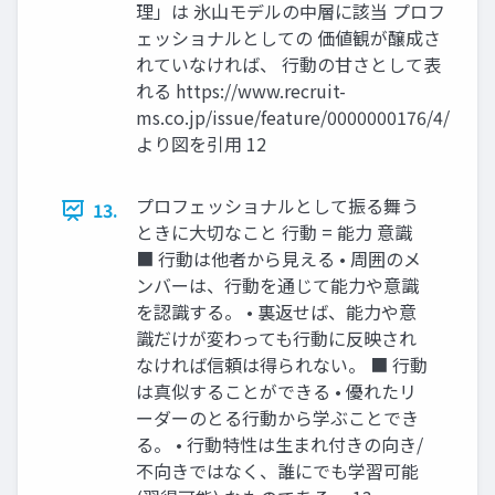
理」は 氷山モデルの中層に該当 プロフ
ェッショナルとしての 価値観が醸成さ
れていなければ、 行動の甘さとして表
れる https://www.recruit-
ms.co.jp/issue/feature/0000000176/4/
より図を引用 12
プロフェッショナルとして振る舞う
13.
ときに大切なこと 行動 = 能力 意識
■ 行動は他者から見える • 周囲のメ
ンバーは、行動を通じて能力や意識
を認識する。 • 裏返せば、能力や意
識だけが変わっても行動に反映され
なければ信頼は得られない。 ■ 行動
は真似することができる • 優れたリ
ーダーのとる行動から学ぶことでき
る。 • 行動特性は生まれ付きの向き/
不向きではなく、誰にでも学習可能