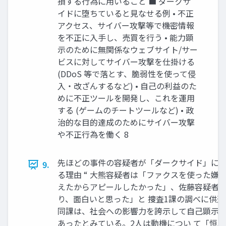
損する行為に用いること ■ ダークサ
イドに堕ちていると見なせる例 • 不正
アクセス、サイバー攻撃等で機密情報
を不正に入手し、売買を行う • 能力顕
示のために無関係なウェブサイト/サー
ビスに対してサイバー攻撃を仕掛ける
(DDoS 等で落とす、脆弱性を使って侵
入・改ざんするなど) • 自己の利益のた
めに不正ツールを開発し、これを運用
する (ゲームのチートツールなど) • 政
治的な目的達成のためにサイバー攻撃
や不正行為を働く 8
先ほどの事件の容疑者が「ダークサイド」に
9.
る理由 “ 大熊容疑者は「ファクスを使った嫌
えたからアピールしたかった」、佐藤容疑者
り、面白いと思った」と 捜査1課の調べに供
同課は、社会への影響力を誇示して自己顕示
あったとみている。2人は動機につい て「恒心