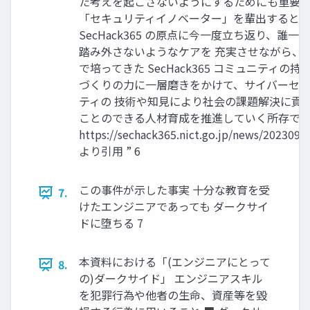
た考えを起こさないようにするためにも重要
「セキュリティイノベーター」を輩出すると
SecHack365 の原点に今一度立ち返り、誰一
踏み外さないようなケアを 充実させながら、
で培ってきた SecHack365 コミュニティの持
づくりの力に一層磨きをかけて、サイバーセ
ティの 技術や知見により社会の課題解決に貢
ことのできる人材育成を推進していく所存で
https://sechack365.nict.go.jp/news/2023091
より引用 ” 6
この事件が示した事実 十分な教育を受
7.
けたエンジニアであっても ダークサイ
ドに堕ちる 7
本資料における「(エンジニアにとって
8.
の)ダークサイド」 エンジニアスキル
を犯罪行為や他者の生命、資産等を毀