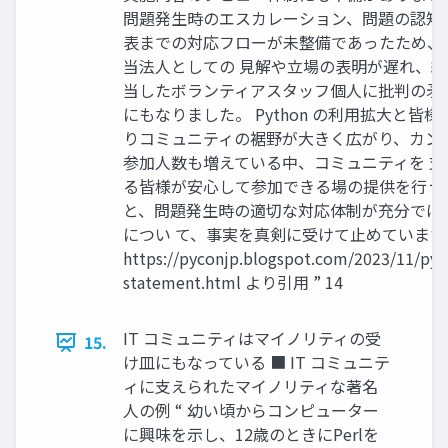
問題発生時のエスカレーション、問題の認知
表までの対応フローが未整備であったため、
当法人としての 見解や立場の表明が遅れ、
当したボランティアスタッフ個人に批判の矛
にもなりました。 Python の利用拡大と皆
りコミュニティの裾野が大きく広がり、カン
参加人数も増えている中、コミュニティを 
る皆様が安心して参加できる場の提供を行う
と、問題発生時の適切な対応体制が充分では
につい て、事実を真剣に受けて止めています
https://pyconjp.blogspot.com/2023/11/py
statement.html より引用 ” 14
IT コミュニティはマイノリティの受
15.
け皿にもなっている ■ IT コミュニテ
ィに支えられたマイノリティな著名
人の例 “ 幼い頃からコンピューター
に興味を示し、12歳のときにPerlを