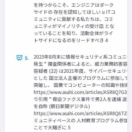
を持つからこそ、エンジニアはダーク
サイドの 存在を認知してほしい u ITコ
ミュニティに貢献する私たちは、コミ
ュニティがマイノリティの受け皿 とな
っていることを知り、活動全体がライ
トサイドになるのをリードすべき 4
2023年8月末に情報セキュリティ系コミュニ
5.
発生 “ 捜査関係者によると、威力業務妨害容
容疑者 (22) は2021年度、サイバーセキュ
とした 国立法人主催のプログラムに参加して
突破し、 国費でコンピューターの知識や技術
https://www.asahi.com/articles/ASR8Q7G3
り引用 ” 脅迫ファクス事件で男2人を逮捕 送信
を自称 (朝日新聞デジタル)
https://www.asahi.com/articles/ASR8Q6TZ
ミュニティベースの 人材教育プログラム参加者
ことで大騒ぎに 5