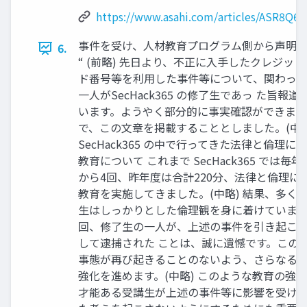
https://www.asahi.com/articles/ASR8Q
事件を受け、人材教育プログラム側から声明
6.
“ (前略) 先日より、不正に入手したクレジッ
ド番号等を利用した事件等について、関わっ
一人がSecHack365 の修了生であっ た旨報道
います。ようやく部分的に事実確認ができま
で、この文章を掲載することとしました。(中略
SecHack365 の中で行ってきた法律と倫理に
教育について これまで SecHack365 では毎年
から4回、昨年度は合計220分、法律と倫理に
教育を実施してきました。(中略) 結果、多く
生はしっかりとした倫理観を身に着けていま
回、修了生の一人が、上述の事件を引き起こ
して逮捕された ことは、誠に遺憾です。この
事態が再び起きることのないよう、さらなる
強化を進めます。(中略) このような教育の強
才能ある受講生が上述の事件等に影響を受け