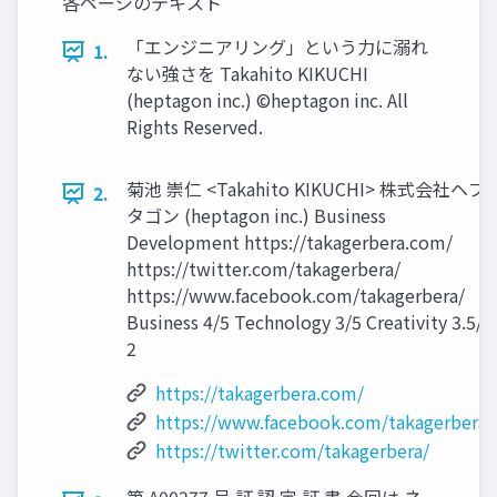
各ページのテキスト
「エンジニアリング」という力に溺れ
1.
ない強さを Takahito KIKUCHI
(heptagon inc.) ©heptagon inc. All
Rights Reserved.
菊池 崇仁 <Takahito KIKUCHI> 株式会社ヘプ
2.
タゴン (heptagon inc.) Business
Development https://takagerbera.com/
https://twitter.com/takagerbera/
https://www.facebook.com/takagerbera/
Business 4/5 Technology 3/5 Creativity 3.5/5
2
https://takagerbera.com/
https://www.facebook.com/takagerbera/
https://twitter.com/takagerbera/