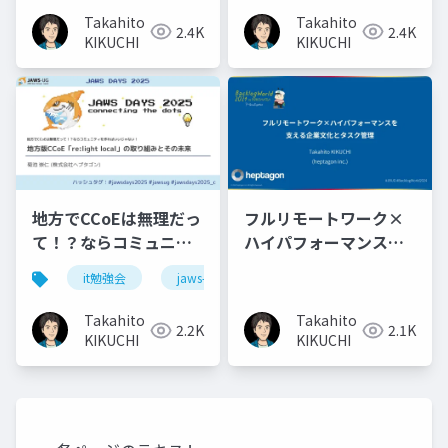
JAWS-UGいわて
Takahito
Takahito
2.4K
2.4K
(2024.10.19)
KIKUCHI
KIKUCHI
地方でCCoEは無理だっ
フルリモートワーク×
て！？ならコミュニテ
ハイパフォーマンスを
ィを作ればいいじゃな
支える企業文化とタス
it勉強会
jaws-ug
コミュニティ
い！ 地方版
ク管理@Backlog
CCoE「re:light
World
Takahito
Takahito
2.2K
2.1K
local」の取り組みとそ
2024(2024.12.14)
KIKUCHI
KIKUCHI
の未来@JAWS DAYS
2025(2025.3.1)