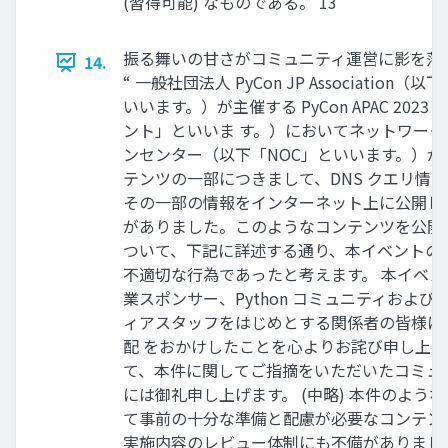
(習得可能) なものである。 13
振る舞いの甘さがコミュニティ運営に影を落
14.
“ 一般社団法人 PyCon JP Association
いいます。）が主催する PyCon APAC 202
ント」といいま す。）においてネットワー
ンセンター（以下「NOC」といいます。）が
テンツの一部につきまして、DNS クエリ情
その一部の情報をインターネット上に公開し
がありました。このようなコンテンツを公開
ついて、下記に詳述する通り、本イベントの
不適切な行為であったと考えます。 本イベ
業スポンサー、Python コミュニティおよび
ィアスタッフをはじめとする関係者の皆様に
配 をおかけしたことを心よりお詫び申し上
て、本件に関してご指摘をいただいたコミュ
には御礼申し上げます。 (中略) 本件のよう
て事前の十分な準備と配慮が必要なコンテン
実施内容のレビュー体制にも不備がありまし