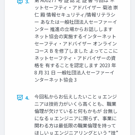
第 A00277 号 証 認 定 証 書 今回は ネ
3.
ットセーフティ・アドバイザー 菊池 崇
仁 殿 情報セキュリティ/情報リテラシ
ー あなたは一般社団法人セーファーイ
ンター 推進の立場からお話しします
ネット協会の実施するインターネット
セーフティ・アドバイザー オンライン
コース B を修了しました よってここに
ネットセーフティ・アドバイザーの資
格を 有することを認定します 2023 年
8 月 31 日 一般社団法人セーファーイ
ンターネット協会 3
今回私からお伝えしたいこと u エンジ
4.
ニアは技術力がいくら高くとも、職業
倫理が欠けていると何もかもが 台無し
になる u エンジニアに限らず、事業に
関わる方は最低限の職業倫理を持って
ほしい u エンジニアリングという “技”