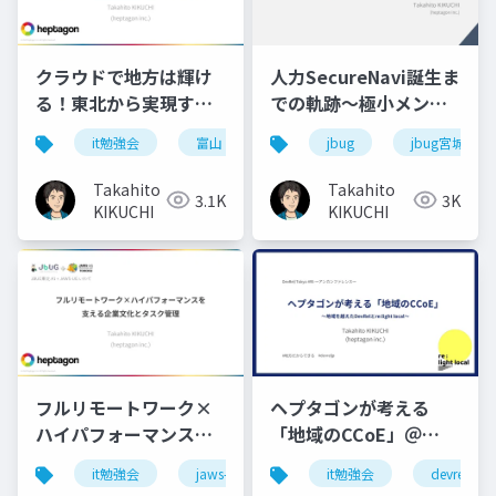
クラウドで地方は輝け
人力SecureNavi誕生ま
る！東北から実現する
での軌跡〜極小メンバ
ビジネスのゲームチェ
ーの会社でISMSを爆速
it勉強会
富山
jaws-ug
jbug
aws
jbug宮城
ンジ@JAWS-UG富山
取得したマネジメン
#1 + JAWS-UG北陸新
ト〜 (JBUG宮城
Takahito
Takahito
3.1K
3K
幹線 #2 (2024.09.28)
#
0@2023.03.14
)
KIKUCHI
KIKUCHI
フルリモートワーク×
ヘプタゴンが考える
ハイパフォーマンスを
「地域のCCoE」＠
支える企業文化とタス
DevRel/Tokyo
it勉強会
jaws-ug
マネジメント
it勉強会
devrel
jbug
ク管理@JBUG東北#1 +
#95(2024.08.07)