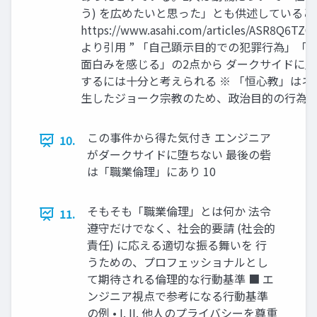
う) を広めたいと思った」とも供述していると
https://www.asahi.com/articles/ASR8Q6TZC
より引用 ” 「自己顕示目的での犯罪行為」「
面白みを感じる」の2点から ダークサイドに
するには十分と考えられる ※ 「恒心教」は
生したジョーク宗教のため、政治目的の行為で
この事件から得た気付き エンジニア
10.
がダークサイドに堕ちない 最後の砦
は「職業倫理」にあり 10
そもそも「職業倫理」とは何か 法令
11.
遵守だけでなく、社会的要請 (社会的
責任) に応える適切な振る舞いを 行
うための、プロフェッショナルとし
て期待される倫理的な行動基準 ■ エ
ンジニア視点で参考になる行動基準
の例 • I. II. 他人のプライバシーを尊重