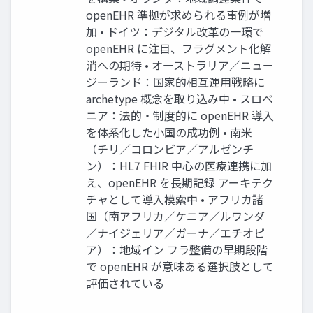
openEHR 準拠が求められる事例が増
加 • ドイツ：デジタル改革の一環で
openEHR に注目、フラグメント化解
消への期待 • オーストラリア／ニュー
ジーランド：国家的相互運用戦略に
archetype 概念を取り込み中 • スロベ
ニア：法的・制度的に openEHR 導入
を体系化した小国の成功例 • 南米
（チリ／コロンビア／アルゼンチ
ン）：HL7 FHIR 中心の医療連携に加
え、openEHR を長期記録 アーキテク
チャとして導入模索中 • アフリカ諸
国（南アフリカ／ケニア／ルワンダ
／ナイジェリア／ガーナ／エチオピ
ア）：地域イン フラ整備の早期段階
で openEHR が意味ある選択肢として
評価されている