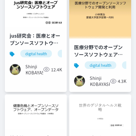
jus研究会：医療とオー
プンソースソフトウェ
医療分野でのオープン
ア
ソースソフトウェア開
digital health
global health
oss
open sou
発と利用
digital health
open 
Shinji
12.4K
KOBAYASHI
Shinji
4.3K
KOBAYASHI