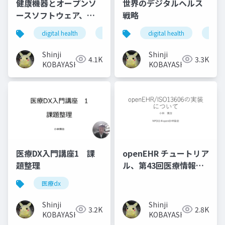
健康機器とオープンソ
世界のデジタルヘルス
ースソフトウェア、オ
戦略
ープンデータ
digital health
健康危機
digital health
osc
open source
globa
Shinji
Shinji
4.1K
3.3K
KOBAYASHI
KOBAYASHI
医療DX入門講座1 課
openEHR チュートリア
題整理
ル、第43回医療情報学
連合大会
医療dx
Shinji
Shinji
3.2K
2.8K
KOBAYASHI
KOBAYASHI