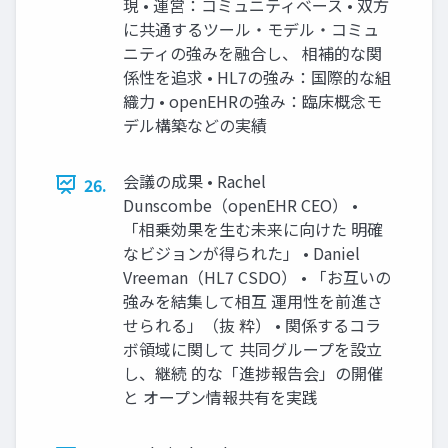
現 • 運営：コミュニティベース • 双方
に共通するツール・モデル・コミュ
ニティの強みを融合し、 相補的な関
係性を追求 • HL7の強み：国際的な組
織力 • openEHRの強み：臨床概念モ
デル構築などの実績
会議の成果 • Rachel
26.
Dunscombe（openEHR CEO） •
「相乗効果を生む未来に向けた 明確
なビジョンが得られた」 • Daniel
Vreeman（HL7 CSDO） • 「お互いの
強みを結集して相互 運用性を前進さ
せられる」（抜 粋） • 関係するコラ
ボ領域に関して 共同グループを設立
し、継続 的な「進捗報告会」の開催
と オープン情報共有を実践