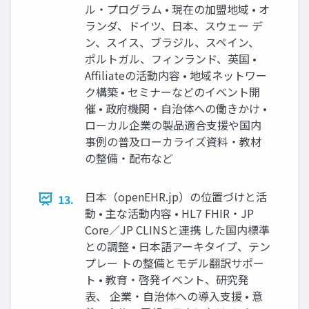
ル・プログラム • 現在の加盟地域 • オ
ランダ、ドイツ、日本、スウェー デ
ン、スイス、ブラジル、スペイン、
ポルトガル、フィンランド、英国 •
Affiliateの活動内容 • 地域ネットワー
ク構築 • セミナーなどのイベント開
催 • 政府機関・自治体への働きかけ •
ローカル企業の製品適合支援や国内
事例の普及ローカライズ資料・教材
の整備・配布など
日本（openEHR.jp）の位置づけと活
13.
動 • 主な活動内容 • HL7 FHIR・JP
Core／JP CLINSと連携 した国内標準
との調整 • 日本語アーキタイプ、テン
プレー トの整備とモデル翻訳サポー
ト • 教育・啓発イベント、研究発
表、 企業・自治体への導入支援 • 意