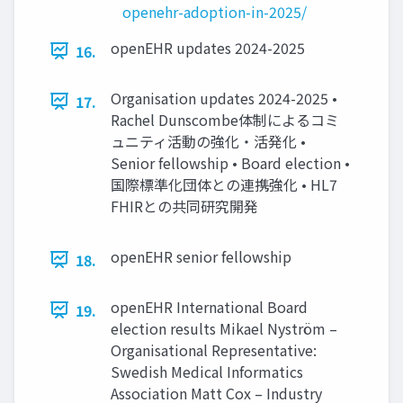
openehr-adoption-in-2025/
openEHR updates 2024-2025
16.
Organisation updates 2024-2025 •
17.
Rachel Dunscombe体制によるコミ
ュニティ活動の強化・活発化 •
Senior fellowship • Board election •
国際標準化団体との連携強化 • HL7
FHIRとの共同研究開発
openEHR senior fellowship
18.
openEHR International Board
19.
election results Mikael Nyström –
Organisational Representative:
Swedish Medical Informatics
Association Matt Cox – Industry