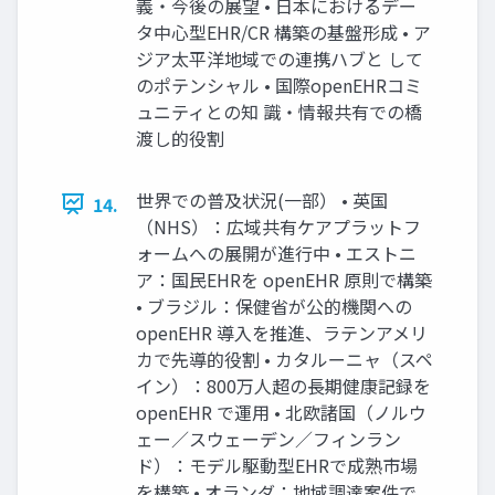
義・今後の展望 • 日本におけるデー
タ中心型EHR/CR 構築の基盤形成 • ア
ジア太平洋地域での連携ハブと して
のポテンシャル • 国際openEHRコミ
ュニティとの知 識・情報共有での橋
渡し的役割
世界での普及状況(一部） • 英国
14.
（NHS）：広域共有ケアプラットフ
ォームへの展開が進行中 • エストニ
ア：国民EHRを openEHR 原則で構築
• ブラジル：保健省が公的機関への
openEHR 導入を推進、ラテンアメリ
カで先導的役割 • カタルーニャ（スペ
イン）：800万人超の長期健康記録を
openEHR で運用 • 北欧諸国（ノルウ
ェー／スウェーデン／フィンラン
ド）：モデル駆動型EHRで成熟市場
を構築 • オランダ：地域調達案件で