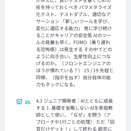
がゆえに、良いテストを書くための
術を持っておくべき パラメタライズ
化テスト、テストダブル、適切なア
サーション 「新しいツールを学び、
変化に適応する能力」 常に学び続け
ることがキャリアの安全策 AIのツー
ルの発展も早く、FOMO（乗り遅れ
る恐怖感）は発生する その中でどの
ように向き合い、生産性向上につな
げるのか。（フロントエンジニアの
ほうが慣れている？） 15 / 19 先程と
同様、（指示を出す）自分自体の能
力もネックになる。
4.3 ジュニア開発者：AIとともに成長
16.
する 1. 基礎を省略しない AIを家庭教
師として使い、「なぜ」を問う（ア
プローチや1行ごとの処理） ただ「回
答だけゲット！」して終わる 欲求に