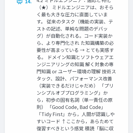
4.2 ミドルエンジニア：適応と特化
14.
（★） ミドルエンジニアは、おそら
く最も大きな圧力に直面していま
す。 従来のタスク（機能の実装、テ
ストの記述、単純な問題のデバッ
グ）が自動化される。コード実装か
ら、より専門化され た知識構築の必
要性が高まっている → とても実感す
る。 ドメイン知識とソフトウェアエ
ンジニアリングの知識 解く対象の専
門知識 or ユーザー環境の理解 技術ス
タック、設計、パフォーマンス改善
（実装できるだけじゃだめ） 「プリ
ンシプルオブプログラミング」か
ら，初歩の固有名詞（単一責任の原
則） 「Good Code, Bad Code」
「Tidy First」から，人間が認識しや
すいコード ↑ここから，あらためて
復習すべきという感覚 積読「脳に収