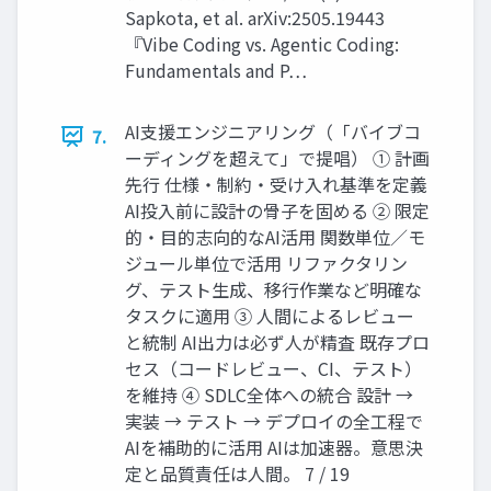
Sapkota, et al. arXiv:2505.19443
『Vibe Coding vs. Agentic Coding:
Fundamentals and P…
AI支援エンジニアリング（「バイブコ
7.
ーディングを超えて」で提唱） ① 計画
先行 仕様・制約・受け入れ基準を定義
AI投入前に設計の骨子を固める ② 限定
的・目的志向的なAI活用 関数単位／モ
ジュール単位で活用 リファクタリン
グ、テスト生成、移行作業など明確な
タスクに適用 ③ 人間によるレビュー
と統制 AI出力は必ず人が精査 既存プロ
セス（コードレビュー、CI、テスト）
を維持 ④ SDLC全体への統合 設計 →
実装 → テスト → デプロイの全工程で
AIを補助的に活用 AIは加速器。意思決
定と品質責任は人間。 7 / 19