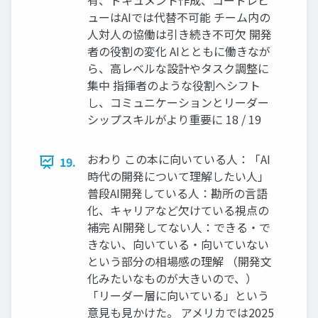
有、ドキュメント作成、コードレビ
ューはAIでは代替不可能 チーム内の
人対人の協働は引き続き不可欠 開発
者の役割の変化 AIとともに働きなが
ら、高レベルな設計やタスク調整に
集中 指揮者のような役割へシフト
し、コミュニケーションとリーダー
シップスキルがより重要に 18 / 19
おわり この本に向いている人：「AI
19.
時代の開発について理解したい人」
普段AI開発している人：勘所の言語
化、キャリアなど欠けている視点の
補完 AI開発してない人：できる・で
きない、向いている・向いていない
という部分の相場感の理解 （開発文
化みたいなものが大きいので、）
「リーダー層に向いている」という
意見も見かけた。 アメリカでは2025