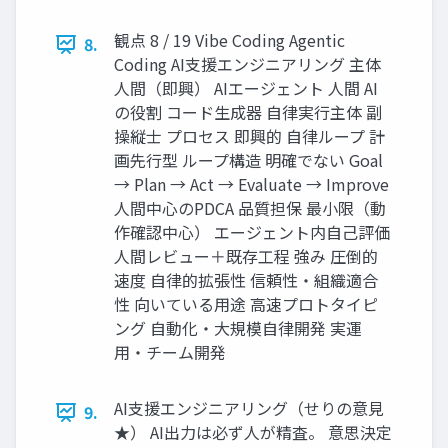
観点 8 / 19 Vibe Coding Agentic
8.
Coding AI支援エンジニアリング 主体
人間（即興） AIエージェント 人間 AI
の役割 コード生成器 自律実行主体 副
操縦士 プロセス 即興的 自律ループ 計
画先行型 ループ構造 明確でない Goal
→ Plan → Act → Evaluate → Improve
人間中心のPDCA 品質担保 最小限（動
作確認中心） エージェント内自己評価
人間レビュー＋既存工程 強み 圧倒的
速度 自律的拡張性 信頼性・組織適合
性 向いている用途 高速プロトタイピ
ング 自動化・大規模自律開発 実運
用・チーム開発
AI支援エンジニアリング（せりの意見
9.
★） AI出力は必ず人が精査。 意思決定