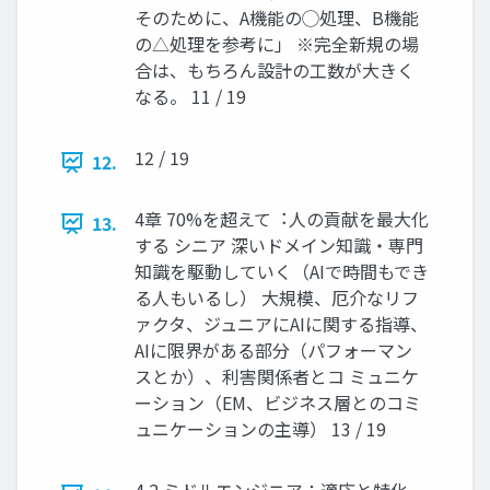
そのために、A機能の◯処理、B機能
の△処理を参考に」 ※完全新規の場
合は、もちろん設計の工数が大きく
なる。 11 / 19
12 / 19
12.
4章 70%を超えて︓⼈の貢献を最⼤化
13.
する シニア 深いドメイン知識・専門
知識を駆動していく（AIで時間もでき
る人もいるし） 大規模、厄介なリフ
ァクタ、ジュニアにAIに関する指導、
AIに限界がある部分（パフォーマン
スとか）、利害関係者とコ ミュニケ
ーション（EM、ビジネス層とのコミ
ュニケーションの主導） 13 / 19