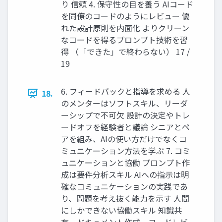
り 信頼 4. 保守性の目を養う AIコード
を同僚のコードのようにレビュー 優
れた設計原則を内面化 よりクリーン
なコードを得るプロンプト技術を習
得 （「できた」で終わらない） 17 /
19
6. フィードバックと指導を求める 人
18.
のメンターはソフトスキル、リーダ
ーシップで不可欠 設計の決定やトレ
ードオフを経験者と議論 シニアとペ
アを組み、AIの使い方だけでなくコ
ミュニケーション方法を学ぶ 7. コミ
ュニケーションと協働 プロンプト作
成は要件分析スキル AIへの指示は明
確なコミュニケーションの実践であ
り、問題を考え抜く能力を示す 人間
にしかできない協働スキル 知識共