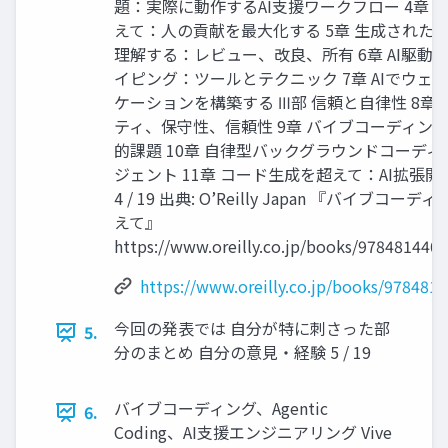
題：実際に動作するAI支援ワークフロー 4章 7
えて：人の貢献を最大化する 5章 生成された
理解する：レビュー、改良、所有 6章 AI駆動
イピング：ツールとテクニック 7章 AIでウェ
ケーションを構築する Ⅲ部 信頼と自律性 8章
ティ、保守性、信頼性 9章 バイブコーディン
的課題 10章 自律型バックグラウンドコーディ
ジェント 11章 コード生成を超えて：AI拡張
4 / 19 出典: O’Reilly Japan 『バイブコー
えて』
https://www.oreilly.co.jp/books/978481440
https://www.oreilly.co.jp/books/978481
今回の発表では 自分が特に刺さった部
5.
分のまとめ 自分の意見・経験 5 / 19
バイブコーディング、Agentic
6.
Coding、AI支援エンジニアリング Vive