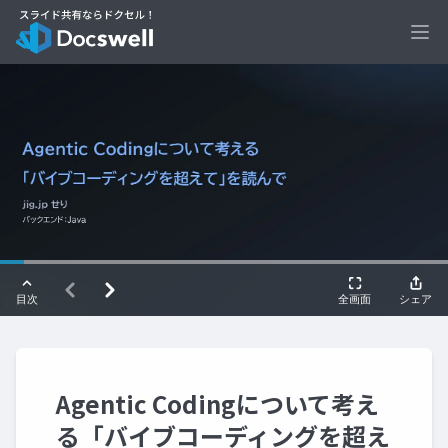
Ope
Agentic Codingについて考え
る「バイブコーディングを超え