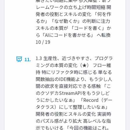
解きたい問題に集中 参入障壁：新フ
レームワークの立ち上げ時間短縮 開
発者の役割とスキルの変化 「何を作
るか」「なぜ動くか」の判断に注力
スキルの本質が 「コードを書く」か
ら「AIにコードを書かせる」 へ転換
10 / 19
1.3 生産性、近づきやすさ、プログラ
11.
ミングの本質の変化（★） フロー維
持 特にリファクタ時に感じる 単なる
関数抽出のIDE機能より、もう少し人
間の欲求を直接対応できる感触 「こ
のクソデカStreamAPIをもう少しど
うにかしたいなぁ」 「Record（デー
タクラス）にして整理したいなぁ」
開発者の役割とスキルの変化 実装時
のパズル感がより拡大 高レベルな指
示でもいける 「今回の機能はこれ。