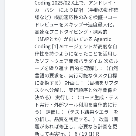
Coding 2025/02 X上で、アンドレイ・
カーパシーにより提唱 （手動の動作確
認など）機能適応性のみを検証→コー
ドレビューをスキップ→速度最大化。
高速なプロトタイピング・探索的
（MVPとか）が向いている Agentic
Coding [1] AIエージェントが高度な自
律性を持つようになったことを活用し
たソフトウェア開発パラダイム 次のル
ープを繰り返す 目的を理解し：（自然
言語の要求を、実行可能なタスク目標
に変換する） 計画し：（目標をサブタ
スクへ分解し、実行順序と依存関係を
決める） 実行し：（コード生成・テス
ト実行・外部ツール利用を自律的に行
う） 評価し：（テスト結果やエラーを
分析し、品質を判定する。） 改善（問
題があれば修正し、必要なら計画を更
新して再実行。） 6 / 19 (1) R