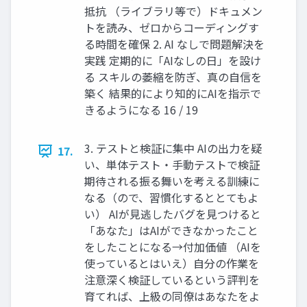
抵抗 （ライブラリ等で）ドキュメン
トを読み、ゼロからコーディングす
る時間を確保 2. AI なしで問題解決を
実践 定期的に「AIなしの日」を設け
る スキルの萎縮を防ぎ、真の自信を
築く 結果的により知的にAIを指示で
きるようになる 16 / 19
3. テストと検証に集中 AIの出力を疑
17.
い、単体テスト・手動テストで検証
期待される振る舞いを考える訓練に
なる（ので、習慣化するととてもよ
い） AIが見逃したバグを見つけると
「あなた」はAIができなかったこと
をしたことになる→付加価値 （AIを
使っているとはいえ）自分の作業を
注意深く検証しているという評判を
育てれば、上級の同僚はあなたをよ