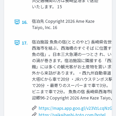
共交通機関の⽅は⻑崎空港まで送迎
いたします。 15
宿泊先 Copyright 2026 Ame Kaze
16.
Taiyo, Inc. 16
宿泊施設 ⿂⿂の宿(ととのやど) ⻑崎県佐世
17.
⻄海市を結ぶ、⻄海橋のすぐそば に位置す
⿂の宿」。⽇本三⼤急潮の⼀つとさ れ、い
の渦が巻きます。宿泊施設に隣接する 「⻄海
館」には多くの観光客がお⼟産物を買い 求
外から来訪があります。 ‧⻄九州⾃動⾞道 
⼤塔ICから⾞で20分 ‧JRハウステンボス駅
で20分 ‧最寄りのスーパーまで⾞で3分。 
ビニまで⾞で2分。 ⿂⿂の宿 ⻑崎県⻄海市⻄
迎郷96-2 Copyright 2026 Ame Kaze Taiyo, In
https://maps.app.goo.gl/v23VzLcqNzG
https://saikaibashi-toto.com/hotel