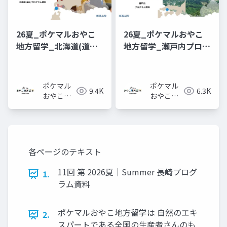
26夏_ポケマルおやこ
26夏_ポケマルおやこ
地方留学_北海道(道南)
地方留学_瀬戸内プログ
プログラム_概要資料
ラム_概要資料
ポケマル
ポケマル
9.4K
6.3K
おやこ地
おやこ地
方留学
方留学
各ページのテキスト
11回 第 2026夏｜Summer ⻑崎プログ
1.
ラム資料
ポケマルおやこ地⽅留学は ⾃然のエキ
2.
スパートである全国の⽣産者さんのも