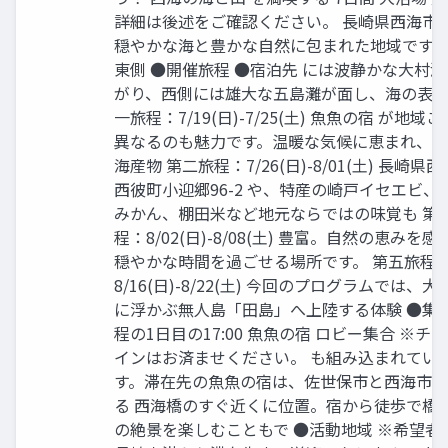
詳細は後述をご確認ください。 ⻑崎県⻄海市
穏やかな海と豊かな⾃然に包まれた地域です
東側 ●開催旅程 ●宿泊先 には波静かな⼤村
がり、⻄側には雄⼤な五島灘が⾯し、海の表情
⼀旅程：7/19(⽇)-7/25(⼟) ⿂⿂の宿 が地域
異なるのも魅⼒です。温暖な気候に恵まれ、
海産物 第⼆旅程：7/26(⽇)-8/01(⼟) ⻑崎県
⻄彼町⼩迎郷96-2 や、特産の崎⼾イセエビ、
みかん、棚⽥⽶など地元ならではの味覚も 第
程：8/02(⽇)-8/08(⼟) 豊富。⾃然の恵みを感
穏やかな時間を過ごせる場所です。 第五旅程
8/16(⽇)-8/22(⼟) 今回のプログラムでは、⼤
に浮かぶ無⼈島「⽥島」へ上陸する体験 ●集合
程の1⽇⽬の17:00 ⿂⿂の宿 ロビー集合 ※チ
インはお済ませください。 も組み込まれてい
す。滞在先の⿂⿂の宿は、佐世保市と⻄海市
る ⻄海橋のすぐ近くに位置。宿から徒歩で橋
の絶景を楽しむこともで ●活動地域 ※希望者