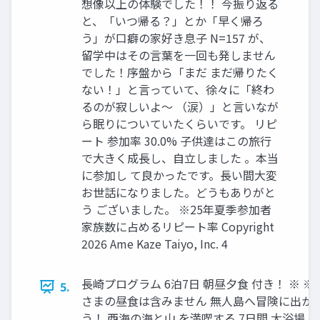
想像以上の体験でした！！ 今振り返る
と、「いつ帰る？」とか「早く帰ろ
う」が口癖の家好き息子 N=157 が、
留学中はその言葉を一回も発しません
でした！序盤から「まだ まだ帰りたく
ない！」と言っていて、徐々に「終わ
るのが寂しいよ〜 （涙）」と言いなが
ら眠りについていたくらいです。 リピ
ート 参加率 30.0% 子供達はこの旅行
で大きく成長し、自立しました 。本当
に参加し て良かったです。長い間大変
お世話になりました。どうもありがと
う ございました。 ※25年夏季参加者
家族数に占めるリピート率 Copyright
2026 Ame Kaze Taiyo, Inc. 4
⻑崎プログラム 6泊7⽇ 朝昼⼣⾷ 付き！ ※ ※
5.
さまの昼⾷は含みません 無⼈島へ冒険に出か
う！ 西海の海と山 を満喫する 7日間 ⼤浴場 完