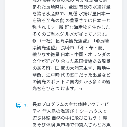
まれた⻑崎県は、全国 有数の⽔揚げ量
を誇る⽔産県で、⿂種 ⽔揚げ量⽇本⼀
を誇る⾄⾼の⾷ の豊富さでは⽇本⼀と
称されます。新 鮮な海産物を⽣かした
多くのご当地グ ルメが揃っています。
© （⼀社）⻑崎県観光連盟」「©⻑崎
県観光連盟」 ⻑崎市 「和‧華‧蘭」
織りなす絶景 ⽇本‧中国‧オランダの
⽂化が混ざり 合った異国情緒ある⾵景
のある町。国 宝の⼤浦天主堂、新地中
華街、江⼾時 代の窓⼝だった出島など
の観光スポッ トに国内外から多くの観
光客をひきつ けます。 6
⻑崎プログラムの主な体験アクティビ
7.
ティ 無⼈島の海遊び！ シーハウスで
遊ぶ体験 ⾃然の中に⾶びこもう！ 滝
あそび体験 ⿂市場で仲買⼈さんとお⿂