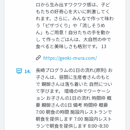
ロから⽣み出すワクワク感は、⼦ど
もたちの好奇⼼を⼤いに刺激してく
れます。さらに、みんなで作って味わ
う「ピザづくり」や「流しそうめ
ん」もご⽤意！⾃分たちの⼿を動か
し て作ったごはんは、⼤⾃然の中で
⾷べると美味しさも格別です。 13
https://genki-mura.com/
⻑崎プログラムの1⽇の流れ(原則) お
14.
⼦さんは、昼間に⽣産者さんのもと
で 親御さんは落ち着いた ⾃然につい
て学びます。 環境の中でワーケーシ
ョン お⼦さんの1⽇の流れ 時間枠 概
要 親御さんの1⽇ 備考 時間枠 概要
7:00 朝⾷の時間 施設内レストランで
朝⾷を提供します 7:00 施設内レスト
ランで朝⾷を提供します 8:00~8:30