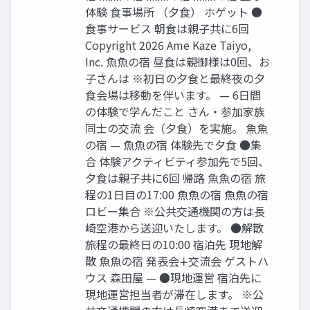
体験 ⾷事場所 （⼣⾷） ホゲット ●
⾷事サービス 朝⾷は親⼦共に6回
Copyright 2026 Ame Kaze Taiyo,
Inc. ⿂⿂の宿 昼⾷は親御様は0回、お
⼦さんは ※初⽇の⼣⾷と最終夜の⼣
⾷会場は移動を伴います。 — 6⽇間
の体験で学んだこと さん‧参加家族
同⼠の交流 会（⼣⾷）を実施。 ⿂⿂
の宿 — ⿂⿂の宿 体験先で⼣⾷ ●集
合 体験アクティビティ参加先で5回、
⼣⾷は親⼦共に6回 帰路 ⿂⿂の宿 旅
程の1⽇⽬の17:00 ⿂⿂の宿 ⿂⿂の宿
ロビー集合 ※公共交通機関の⽅は⻑
崎空港から送迎いたします。 ●解散
旅程の最終⽇の10:00 宿泊先 現地解
散 ⿂⿂の宿 発表会∔交流会 ゲストハ
ウス 森⽥屋 — ●現地運営 宿泊先に
現地運営担当者が滞在します。 ※公