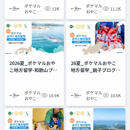
ポケマル
ポケマル
12K
11.1K
おやこ地
おやこ地
方留学
方留学
2026夏_ポケマルおや
26夏_ポケマルおやこ
こ地方留学-和歌山プロ
地方留学_銚子プログラ
グラム-概要資料
ム_概要資料
ポケマル
ポケマル
10.9K
10.5K
おやこ地
おやこ地
方留学
方留学