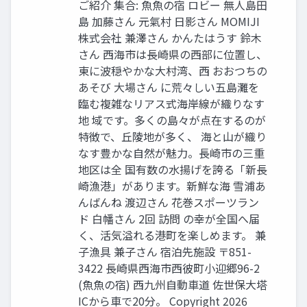
ご紹介 集合: ⿂⿂の宿 ロビー 無⼈島⽥
島 加藤さん 元氣村 ⽇影さん MOMIJI
株式会社 兼澤さん かんたはうす 鈴木
さん ⻄海市は⻑崎県の⻄部に位置し、
東に波穏やかな⼤村湾、⻄ おおつちの
あそび 大場さん に荒々しい五島灘を
臨む複雑なリアス式海岸線が織りなす
地 域です。多くの島々が点在するのが
特徴で、丘陵地が多く、 海と⼭が織り
なす豊かな⾃然が魅⼒。⻑崎市の三重
地区は全 国有数の⽔揚げを誇る「新⻑
崎漁港」があります。新鮮な海 雪浦あ
んばんね 渡辺さん 花巻スポーツラン
ド 白幡さん 2回 訪問 の幸が全国へ届
く、活気溢れる港町を楽しめます。 兼
⼦漁具 兼⼦さん 宿泊先施設 〒851-
3422 ⻑崎県⻄海市⻄彼町⼩迎郷96-2
(⿂⿂の宿) ⻄九州⾃動⾞道 佐世保⼤塔
ICから⾞で20分。 Copyright 2026