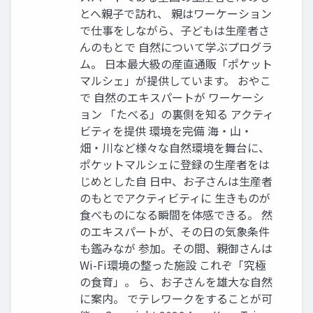
とへ親⼦で訪れ、 親はワーケーション
で仕事をしながら、⼦どもは⽣産者さ
んのもとで ⾃然について学ぶプログラ
ム。 ⽇本最⼤級の産直通販「ポケット
マルシェ」が提供しています。 おやこ
で ⾃然のエキスパートが ワーケーシ
ョン 「たべる」の裏側を知る アクティ
ビティを提供 環境を完備 海‧⼭‧
畑‧川など様々な⾃然環境を舞台に、
ポケットマルシェに登録の⽣産者をは
じめとした⾃ ⽇中、お⼦さんは⽣産者
のもとでアクティビティに ⽣きものが
⾷べものになる瞬間を体感できる。 然
のエキスパートが、その⽇の気象条件
も鑑みなが 参加。その間、親御さんは
Wi-Fi環境の整った施設 これぞ「究極
の⾷育」。 ら、お⼦さんを雄⼤な⾃然
に案内。 でテレワークをすることが可