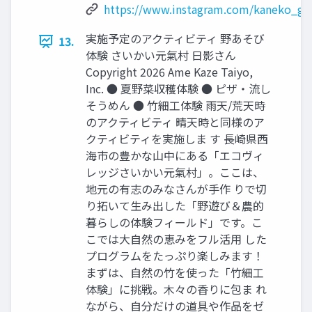
https://www.instagram.com/kaneko_gy
実施予定のアクティビティ 野あそび
13.
体験 さいかい元氣村 ⽇影さん
Copyright 2026 Ame Kaze Taiyo,
Inc. ● 夏野菜収穫体験 ● ピザ‧流し
そうめん ● ⽵細⼯体験 ⾬天/荒天時
のアクティビティ 晴天時と同様のア
クティビティを実施しま す ⻑崎県⻄
海市の豊かな⼭中にある「エコヴィ
レッジさいかい元氣村」。ここは、
地元の有志のみなさんが⼿作 りで切
り拓いて⽣み出した「野遊び＆農的
暮らしの体験フィールド」です。こ
こでは⼤⾃然の恵みをフル活⽤ した
プログラムをたっぷり楽しみます！
まずは、⾃然の⽵を使った「⽵細⼯
体験」に挑戦。⽊々の⾹りに包ま れ
ながら、⾃分だけの道具や作品をゼ