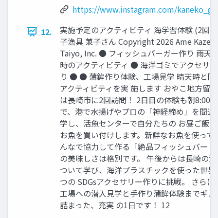
https://www.instagram.com/kaneko_gy
実施予定のアクティビティ 海学習体験 (2回⽬)
12.
⼦漁具 兼⼦さん Copyright 2026 Ame Kaze
Taiyo, Inc. ● フィッシュバーガー作り ⾬天
時のアクティビティ ● 海洋ゴミでアクセサ
り ● ● 蒲鉾作り体験、⼯場⾒学 晴天時と同
アクティビティを実 施します おやこ地⽅留
は⻑崎市に2回訪問！ 2⽇⽬の体験も朝8:00
で、港で⽔揚げやプロの「神経締め」を間近
学し、活⿂センターで⾃分たちの お昼ご飯に
お⿂を買い付けします。新鮮なお⿂を使って
んなで協⼒して作る「絶品フィッシュバー 
の美味しさは格別です。 午後からは⻑崎の漁
ついて学び、海洋プラスチックを使った世界
つの SDGsアクセサリー作りに挑戦。 さらに
⼯場への潜⼊⾒学と⼿作り蒲鉾体験までギュ
詰まった、充実 の1⽇です！ 12