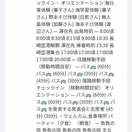
ックイン‧ オリエンテーション 海仕
事体験 (兼⼦さん) 海学習体験 (兼⼦
さん) 野あそび体験 (⽇影さん) 無⼈
島体験 (加藤さん) 海あそび体験 (渡
辺さん) — 滞在先 出発時刻 — 8:00頃
8:00頃 8:30頃 8:15頃 9:00頃 10:30 ⻑
崎空港解散 滞在先 帰着時刻 15:30 ⻑
崎空港集合 17:00頃 17:00頃 17:00頃
17:00頃 20:00頃 — 往路移動⼿段
（移動時間⽬安） — バス🚌 (60分)
バス🚌 (60分) バス🚌 (30分) バス🚌
(45分) バス🚌 (30分) 復路移動⼿段
チェックイン （移動時間⽬安） オリ
エンテーション — バス🚌 (60分) バ
ス🚌 (60分) バス🚌 (30分) バス🚌 バ
ス🚌 を発表する発表会と⽣産者 (45
分) (30分) ‧ウェルカム ⾷事場所 パ
ーティー（⼣⾷） （朝⾷） — ⿂⿂の
宿 ⿂⿂の宿 ⿂⿂の宿 ⿂⿂の宿 主な