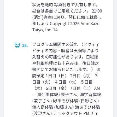
状況を随時 写真付きで共有します。
昼⾷は各⾃でご⽤意ください。 21:00
(消灯)客室に戻り、翌⽇に備え就寝し
ましょう Copyright 2026 Ame Kaze
Taiyo, Inc. 14
プログラム期間中の流れ （アクティ
15.
ビティの内容‧順番は天候等により
⼊替えの可能性があります。⽇程順
や詳細旅程はお申込み後、後⽇確定
書⾯にてお知らせいたします。 ） 週
間予定 1⽇⽬（⽇） 2⽇⽬（⽉） ３
⽇⽬（⽕） ４⽇⽬（⽔） ５⽇⽬
（⽊） 6⽇⽬（⾦） 7⽇⽬（⼟） AM
— 海仕事体験 (兼⼦さん) 海学習体験
(兼⼦さん) 野あそび体験 (⽇影さん)
無⼈島体験 (加藤さん) 海あそび体験
(渡辺さん) チェックアウト PM チェ