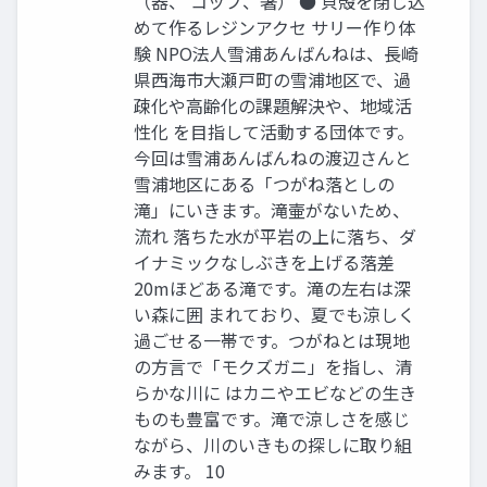
（器、 コップ、箸） ● 貝殻を閉じ込
めて作るレジンアクセ サリー作り体
験 NPO法⼈雪浦あんばんねは、⻑崎
県⻄海市⼤瀬⼾町の雪浦地区で、過
疎化や⾼齢化の課題解決や、地域活
性化 を⽬指して活動する団体です。
今回は雪浦あんばんねの渡辺さんと
雪浦地区にある「つがね落としの
滝」にいきます。滝壷がないため、
流れ 落ちた⽔が平岩の上に落ち、ダ
イナミックなしぶきを上げる落差
20mほどある滝です。滝の左右は深
い森に囲 まれており、夏でも涼しく
過ごせる⼀帯です。つがねとは現地
の⽅⾔で「モクズガニ」を指し、清
らかな川に はカニやエビなどの⽣き
ものも豊富です。滝で涼しさを感じ
ながら、川のいきもの探しに取り組
みます。 10