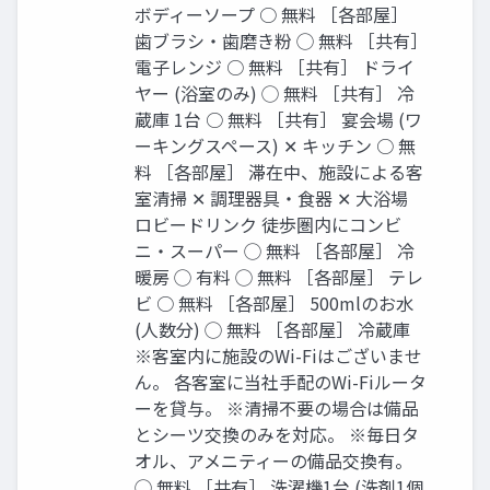
ボディーソープ ○ 無料 ［各部屋］
⻭ブラシ‧⻭磨き粉 ◯ 無料 ［共有］
電⼦レンジ ○ 無料 ［共有］ ドライ
ヤー (浴室のみ) ◯ 無料 ［共有］ 冷
蔵庫 1台 ○ 無料 ［共有］ 宴会場 (ワ
ーキングスペース) ✕ キッチン ○ 無
料 ［各部屋］ 滞在中、施設による客
室清掃 ✕ 調理器具‧⾷器 ✕ ⼤浴場
ロビードリンク 徒歩圏内にコンビ
ニ‧スーパー ◯ 無料 ［各部屋］ 冷
暖房 ◯ 有料 ◯ 無料 ［各部屋］ テレ
ビ ○ 無料 ［各部屋］ 500mlのお⽔
(⼈数分) ◯ 無料 ［各部屋］ 冷蔵庫
※客室内に施設のWi-Fiはございませ
ん。 各客室に当社⼿配のWi-Fiルータ
ーを貸与。 ※清掃不要の場合は備品
とシーツ交換のみを対応。 ※毎⽇タ
オル、アメニティーの備品交換有。
◯ 無料 ［共有］ 洗濯機1台 (洗剤1個