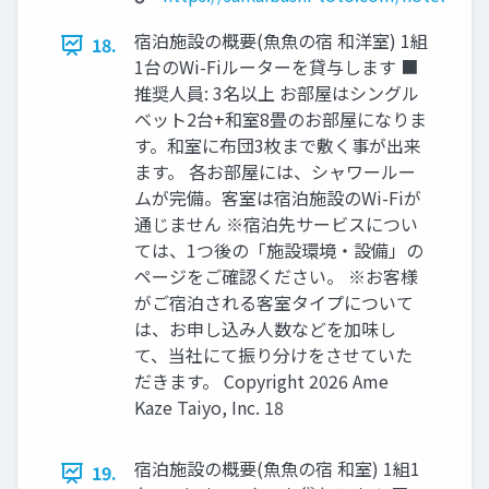
宿泊施設の概要(⿂⿂の宿 和洋室) 1組
18.
1台のWi-Fiルーターを貸与します ■
推奨⼈員: 3名以上 お部屋はシングル
ベット2台+和室8畳のお部屋になりま
す。和室に布団3枚まで敷く事が出来
ます。 各お部屋には、シャワールー
ムが完備。客室は宿泊施設のWi-Fiが
通じません ※宿泊先サービスについ
ては、1つ後の「施設環境‧設備」の
ページをご確認ください。 ※お客様
がご宿泊される客室タイプについて
は、お申し込み⼈数などを加味し
て、当社にて振り分けをさせていた
だきます。 Copyright 2026 Ame
Kaze Taiyo, Inc. 18
宿泊施設の概要(⿂⿂の宿 和室) 1組1
19.