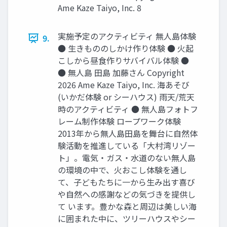
Ame Kaze Taiyo, Inc. 8
実施予定のアクティビティ 無⼈島体験
9.
● ⽣きもののしかけ作り体験 ● ⽕起
こしから昼⾷作りサバイバル体験 ●
● 無⼈島 ⽥島 加藤さん Copyright
2026 Ame Kaze Taiyo, Inc. 海あそび
(いかだ体験 or シーハウス) ⾬天/荒天
時のアクティビティ ● 無人島フォトフ
レーム制作体験 ロープワーク体験
2013年から無⼈島⽥島を舞台に⾃然体
験活動を推進している「⼤村湾リゾー
ト」。電気‧ガス‧⽔道のない無⼈島
の環境の中で、⽕おこし体験を通し
て、⼦どもたちに⼀から⽣み出す喜び
や⾃然への感謝などの気づきを提供し
て います。豊かな森と周辺は美しい海
に囲まれた中に、ツリーハウスやシー