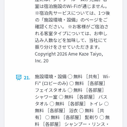
室は宿泊施設のWi-Fiが通じません。
※宿泊先サービスについては、1つ後
の「施設環境‧設備」のページをご
確認ください。 ※お客様がご宿泊さ
れる客室タイプについては、お申し
込み⼈数などを加味して、当社にて
振り分けをさせていただきます。
Copyright 2026 Ame Kaze Taiyo,
Inc. 20
施設環境‧設備 ◯ 無料 ［共有］ Wi-
21.
Fi* (ロビーのみ) ○ 無料 ［各部屋］
フェイスタオル ◯ 無料 ［各部屋］
シャワー室 ○ 無料 ［各部屋］ バス
タオル ◯ 無料 ［各部屋］ トイレ ○
無料 ［各部屋］ 浴⾐ ◯ 無料 ［共
有］ ○ 無料 ［各部屋］ 髭剃り ◯ 無
料 ［各部屋］ シャンプー‧リンス‧