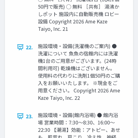
50円で販売) ◯ 無料 ［共有］ 湯沸か
しポット 施設内に⾃動販売機 ロビー
設備 Copyright 2026 Ame Kaze
Taiyo, Inc. 21
施設環境‧設備(洗濯機のご案内) ●
22.
洗濯について ⿂⿂の宿館内には洗濯
機1台のご⽤意がございます。(24時
間利⽤可) 乾燥機はございません。
使⽤料の代わりに洗剤1個50円のご購
⼊をお願いいたします。 ※現⾦をご
⽤意ください。 Copyright 2026 Ame
Kaze Taiyo, Inc. 22
施設環境‧設備(館内浴場) ● 館内浴
23.
場 営業時間：7:30〜8:30、16:00〜
22:30 【潮湯】効能：アトピー、あせ
も、肌荒れ、肩こり、冷え性、神経