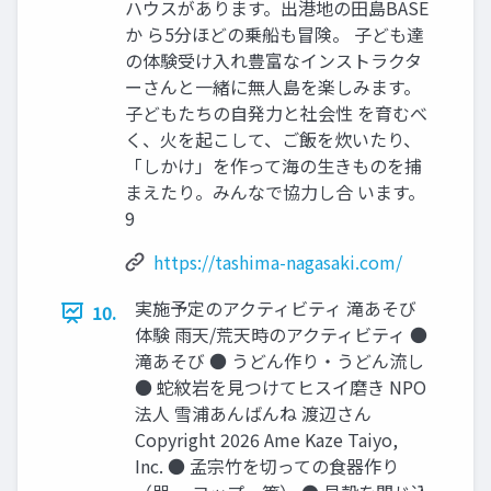
ハウスがあります。出港地の⽥島BASE
か ら5分ほどの乗船も冒険。 ⼦ども達
の体験受け⼊れ豊富なインストラクタ
ーさんと⼀緒に無⼈島を楽しみます。
⼦どもたちの⾃発⼒と社会性 を育むべ
く、⽕を起こして、ご飯を炊いたり、
「しかけ」を作って海の⽣きものを捕
まえたり。みんなで協⼒し合 います。
9
https://tashima-nagasaki.com/
実施予定のアクティビティ 滝あそび
10.
体験 ⾬天/荒天時のアクティビティ ●
滝あそび ● うどん作り‧うどん流し
● 蛇紋岩を見つけてヒスイ磨き NPO
法⼈ 雪浦あんばんね 渡辺さん
Copyright 2026 Ame Kaze Taiyo,
Inc. ● 孟宗竹を切っての食器作り