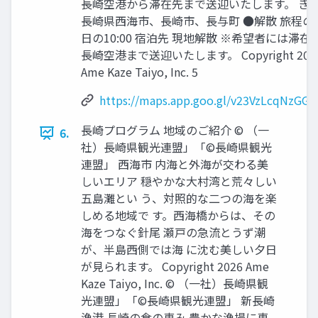
⻑崎空港から滞在先まで送迎いたします。 き
⻑崎県⻄海市、⻑崎市、⻑与町 ●解散 旅程の
⽇の10:00 宿泊先 現地解散 ※希望者には滞在
⻑崎空港まで送迎いたします。 Copyright 202
Ame Kaze Taiyo, Inc. 5
https://maps.app.goo.gl/v23VzLcqNzGG
⻑崎プログラム 地域のご紹介 © （⼀
6.
社）⻑崎県観光連盟」「©⻑崎県観光
連盟」 ⻄海市 内海と外海が交わる美
しいエリア 穏やかな⼤村湾と荒々しい
五島灘とい う、対照的な⼆つの海を楽
しめる地域で す。⻄海橋からは、その
海をつなぐ針尾 瀬⼾の急流とうず潮
が、半島⻄側では海 に沈む美しい⼣⽇
が⾒られます。 Copyright 2026 Ame
Kaze Taiyo, Inc. © （⼀社）⻑崎県観
光連盟」「©⻑崎県観光連盟」 新⻑崎
漁港 ⻑崎の⾷の恵み 豊かな漁場に恵