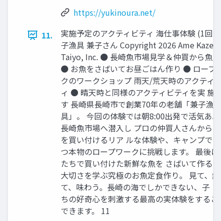
https://yukinoura.net/
実施予定のアクティビティ 海仕事体験 (1回⽬)
11.
⼦漁具 兼⼦さん Copyright 2026 Ame Kaze
Taiyo, Inc. ● ⻑崎⿂市場⾒学＆仲買から⿂
● お⿂をさばいてお昼ごはん作り ● ロープ
クのワークショップ ⾬天/荒天時のアクティ
ィ ● 晴天時と同様のアクティビティを実 施
す ⻑崎県⻑崎市で創業70年の⽼舗「兼⼦漁
具」。 今回の体験では朝8:00出発で活気あ
⻑崎⿂市場へ潜⼊し プロの仲買⼈さんから
を買い付けるリア ルな体験や、キャンプで
つ本物のロープワークに挑戦します。 最後は
たちで買い付けた新鮮な⿂を さばいて作る
⼤切さを学ぶ究極のお⿂定⾷作り。 ⾒て、触
て、味わう。⻑崎の海でしかできない、⼦ ど
ちの好奇⼼を刺激する最⾼の実体験をするこ
できます。 11