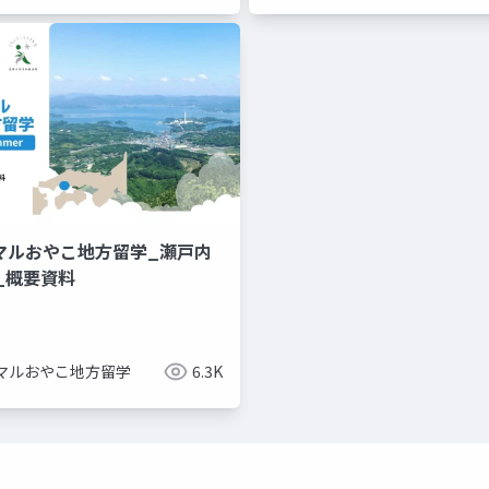
ケマルおやこ地方留学_瀬戸内
ム_概要資料
マルおやこ地方留学
6.3K