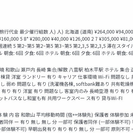
少催⾏組数 人) 人) 北海道 (道南) ¥264,000 ¥94,000 岩⼿ ¥
 5 8* ¥280,000 ¥40,000 ¥126,000 2 7 ¥305,000 ¥81,000 
募集旅程 週連続 5 第2~第5 第2~第5 第3~第5 第2,3,5 第2,3,5 滞在
 朝食: 6回 ⼣食: 6回 ホテル 朝食: 6回 ⼣食: 6回 ホテル 朝食: 6
 環境 和歌山 瀬戸内 長崎 集合/解散 八雲駅 柏⽊平駅 ホテル 集
 １棟貸 洋室 ランドリー 有り キャリア 仕事環境 Wi-Fi 問題
弱め 問題なし 有り (洗濯機各棟, softbank難あり 共有乾燥機1
有り 有り 洋室 有り 問題なし 客室内のみ 長崎空港 有り 有り 
ニットバスなし和室も有 共⽤ワークスペー ス有り 貸与Wi-FI
銚子 体 験 内 容 和歌山 平均移動時間 (宿↔体験先) 保護者 体験
者同伴 ー 有り 無し 無し 分 ⼀部可 保護者同伴 (⼀部体験不可)
⼀部体験不可) 早朝出発有り 有り 有り 無し 分 ⼀部可 原則不可 