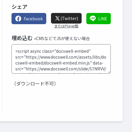
シェア
(Twitter)
Facebook
LINE
またはPlayer版
埋め込む
»CMSなどでJSが使えない場合
（ダウンロード不可）