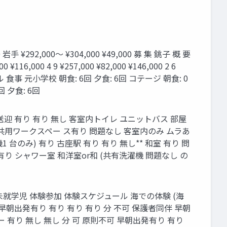
292,000〜 ¥304,000 ¥49,000 募 集 銚子 概 要
¥116,000 4 9 ¥257,000 ¥82,000 ¥146,000 2 6
スタイル 食事 元⼩学校 朝食: 6回 ⼣食: 6回 コテージ 朝食: 0
回 ⼣食: 6回
合 送迎 有り 有り 無し 客室内トイレ ユニットバス 部屋
なし 共⽤ワークスペー ス有り 問題なし 客室内のみ ムラあ
 台のみ) 有り 古座駅 有り 有り 無し** 和室 有り 問
有り シャワー室 和洋室or和 (共有洗濯機 問題なし の
参加 未就学児 体験参加 体験スケジュール 海での体験 (海
 早朝出発有り 有り 有り 有り 分 不可 保護者同伴 早朝
ー 有り 無し 無し 分 可 原則不可 早朝出発有り 有り