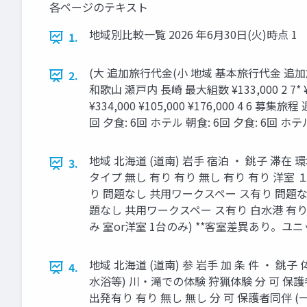
各ページのテキスト
地域別比較一覧 2026 年6月30⽇(火)時点 1
1.
(⼤ 追加旅⾏代金(⼩ 地域 基本旅⾏代金 追加旅⾏代金 最
2.
和歌山 瀬戸内 長崎 最⼤組数 ¥133,000 2 7* ¥160,000
¥334,000 ¥105,000 ¥176,000 4 6 
回 ⼣食: 6回 ホテル 朝食: 6回 ⼣食: 6回 ホテル
地域 北海道 (道南) 岩⼿ 宿泊 ・ 銚子 滞在
3.
タイプ 無し 有り 有り 無し 有り 有り 洋室
り 問題なし 共⽤ワークスペー ス有り 問題なし 
題なし 共⽤ワークスペー ス有り ⽩水港 有り 
み 室or洋室 1台のみ) **客室差異あり。ユ
地域 北海道 (道南) 参 岩⼿ 加 条 件 ・ 
4.
水浴等) 川・滝での体験 狩猟体験 分 可 保護
出発有り 有り 無し 無し 分 可 保護者同伴 (