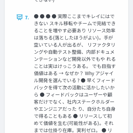
● ● ● ● 実際ここまでキレイにはで
7.
きない スキル移転やチームで完結でき
ることを増やす必要あり リソース効率
は落ちる(落としたほうがよい)。手が
空いている人が出るが、 リファクタリ
ングや自動テスト整備、内部ドキュメ
ンテーションなど開発以外でもや れる
ことは実はけっこうある。 でも目指す
価値はある → なぜか？ Why アジャイ
ル開発を選んでいる ? ● 早くフィード
バックを得て次の活動に活かしたいか
ら ● フィードバックはユーザーや顧
客だけでなく、社内ステークホルダー
やエンジニアだった り、自分たち自身
で得ることもある ● リリースして初
めて価値を生む(可能性がある)。それ
までは仕掛り在庫。実利ゼロ。 ● リ