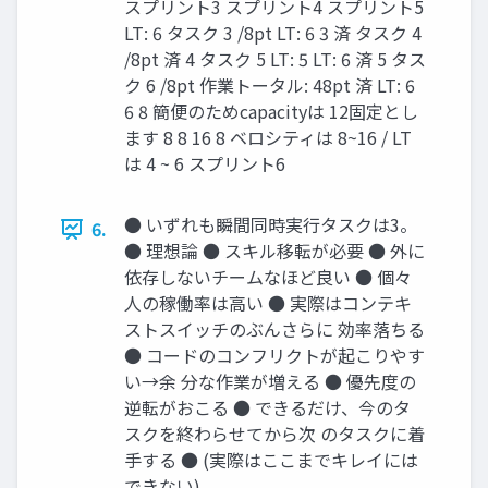
スプリント3 スプリント4 スプリント5
LT: 6 タスク 3 /8pt LT: 6 3 済 タスク 4
/8pt 済 4 タスク 5 LT: 5 LT: 6 済 5 タス
ク 6 /8pt 作業トータル: 48pt 済 LT: 6
6 8 簡便のためcapacityは 12固定とし
ます 8 8 16 8 ベロシティは 8~16 / LT
は 4 ~ 6 スプリント6
● いずれも瞬間同時実行タスクは3。
6.
● 理想論 ● スキル移転が必要 ● 外に
依存しないチームなほど良い ● 個々
人の稼働率は高い ● 実際はコンテキ
ストスイッチのぶんさらに 効率落ちる
● コードのコンフリクトが起こりやす
い→余 分な作業が増える ● 優先度の
逆転がおこる ● できるだけ、今のタ
スクを終わらせてから次 のタスクに着
手する ● (実際はここまでキレイには
できない)