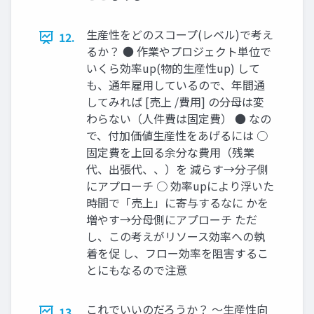
生産性をどのスコープ(レベル)で考え
12.
るか？ ● 作業やプロジェクト単位で
いくら効率up(物的生産性up) して
も、通年雇用しているので、年間通
してみれば [売上 /費用] の分母は変
わらない（人件費は固定費） ● なの
で、付加価値生産性をあげるには ○
固定費を上回る余分な費用（残業
代、出張代、、）を 減らす→分子側
にアプローチ ○ 効率upにより浮いた
時間で「売上」に寄与するなに かを
増やす→分母側にアプローチ ただ
し、この考えがリソース効率への執
着を促 し、フロー効率を阻害するこ
とにもなるので注意
これでいいのだろうか？ 〜生産性向
13.