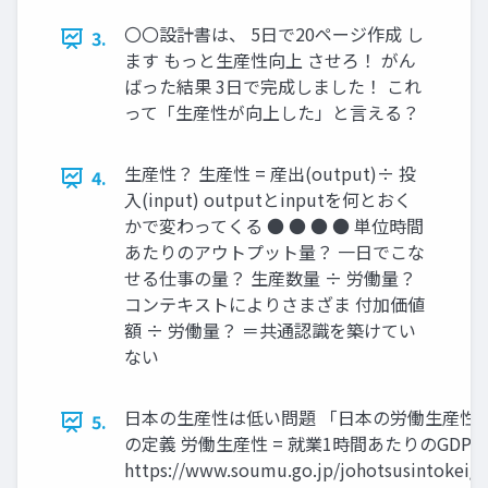
〇〇設計書は、 5日で20ページ作成 し
3.
ます もっと生産性向上 させろ！ がん
ばった結果 3日で完成しました！ これ
って「生産性が向上した」と言える？
生産性？ 生産性 = 産出(output)÷ 投
4.
入(input) outputとinputを何とおく
かで変わってくる ● ● ● ● 単位時間
あたりのアウトプット量？ 一日でこな
せる仕事の量？ 生産数量 ÷ 労働量？
コンテキストによりさまざま 付加価値
額 ÷ 労働量？ ＝共通認識を築けてい
ない
日本の生産性は低い問題 「日本の労働生産性
5.
の定義 労働生産性 = 就業1時間あたりのGDP
https://www.soumu.go.jp/johotsusintokei/