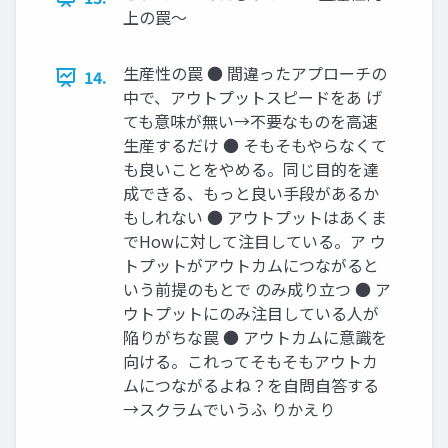
上の罠〜
生産性の罠 ● 間違ったアプローチの
14.
中で、アウトプットスピードをあ げ
ても意味が無い→不要なものを高速
生産するだけ ● そもそもやらなくて
も良いことをやめる。同じ目的を達
成できる、もっと良い手段があるか
もしれない ● アウトプットはあくま
でHowに対して注目している。ア ウ
トプットがアウトカムにつながると
いう前提のもとで のみ成り立つ ● ア
ウトプットにのみ注目している人が
陥りがちな罠 ● アウトカムに意識を
向ける。これってそもそもアウトカ
ムにつながるよね？を自問自答する
→スクラムでいうふ りかえり