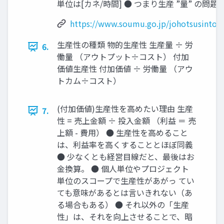
単位は[カネ/時間] ● つまり生産 ”量” の問題
https://www.soumu.go.jp/johotsusintok
生産性の種類 物的生産性 生産量 ÷ 労
6.
働量 （アウトプット÷コスト） 付加
価値生産性 付加価値 ÷ 労働量 （アウ
トカム÷コスト）
(付加価値)生産性を高めたい理由 生産
7.
性 = 売上金額 ÷ 投入金額 （利益 ＝ 売
上額 - 費用） ● 生産性を高めること
は、利益率を高くすることとほぼ同義
● 少なくとも経営目線だと、最後はお
金換算。 ● 個人単位やプロジェクト
単位のスコープで生産性があがっ てい
ても意味があるとは言いきれない（あ
る場合もある） ● それ以外の「生産
性」は、それを向上させることで、暗