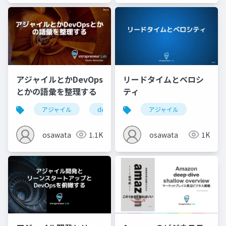
アジャイルとかDevOps
リードタイムとベロシ
とかの語彙を整理する
ティ
アジャイル
devops
mvp
アジャイル
osawata
1.1K
osawata
1K