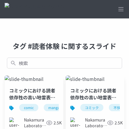
Ope
タグ #読者体験 に関するスライド
検索
コミックにおける読者
コミックにおける読者
依存性の高い地雷表現
依存性の高い地雷表現
共有システムの長期利
回避手法の実現
comic
manga
コミック
不快感
用による実用性の検証
Nakamura
Nakamura
2.5K
2.5K
Laboratory
Laboratory