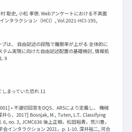
村 聡史, 小松 孝徳. Webアンケートにおける不真面
ン（HCI）, Vol.2021-HCI-195,
ループは、 自由記述の段階で離脱率が上がる 全体的に
予防システム実現に向けた自由記述配置の基礎検討, 情報処
. 9
しまっていた恐れ 11
1] • 不適切回答をDQS、ARSにより定義し、 機械
jak, M., Tuten, L.T.. Classifying
2001, vol. 6, no. 3, JCMC636 後上正樹，松田裕貴，荒川豊，
ラクション 2021，p. 1-10. 深井裕二, 河合