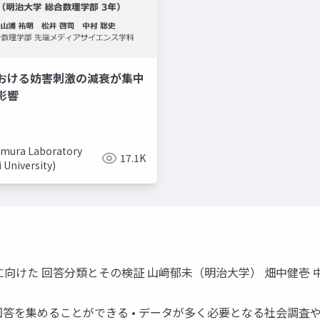
おける妨害刺激の減衰が集中
美容系youtuber
取り入れ
影響
mura Laboratory
17.1K
i University)
に向けた 回答分類とその検証 山﨑郁未（明治大学） 畑中健壱 
の回答を集めることができる • データが多く必要となる社会調査