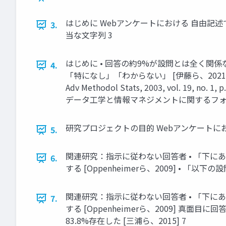
はじめに Webアンケートにおける 自由記述
3.
当な文字列 3
はじめに • 回答の約9%が設問とは全く関係ない
4.
「特になし」「わからない」 [伊藤ら、2021] Reja, U., Ma
Adv Methodol Stats, 2003, vol.
データ工学と情報マネジメントに関するフォーラム（DEIM
研究プロジェクトの目的 Webアンケートに
5.
関連研究：指示に従わない回答者 • 「下
6.
する [Oppenheimerら、2009] • 
関連研究：指示に従わない回答者 • 「下
7.
する [Oppenheimerら、2009] 
83.8%存在した [三浦ら、2015] 7