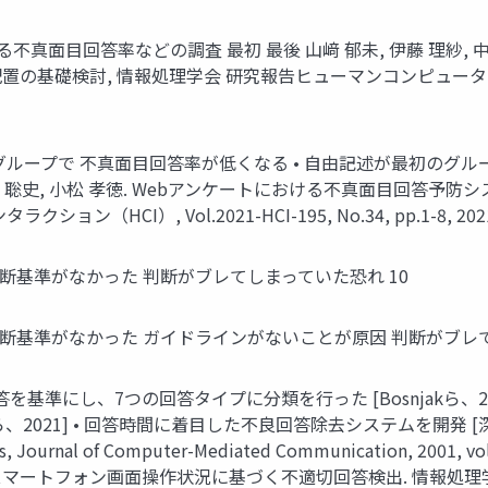
不真面目回答率などの調査 最初 最後 山﨑 郁未, 伊藤 理紗, 中
礎検討, 情報処理学会 研究報告ヒューマンコンピュータインタラクショ
初のグループで 不真面目回答率が低くなる • 自由記述が最初のグ
中村 聡史, 小松 孝徳. Webアンケートにおける不真面目回答
CI）, Vol.2021-HCI-195, No.34, pp.1-8, 2021
断基準がなかった 判断がブレてしまっていた恐れ 10
断基準がなかった ガイドラインがないことが原因 判断がブレて
基準にし、7つの回答タイプに分類を行った [Bosnjakら、200
 • 回答時間に着目した不良回答除去システムを開発 [深井ら、2017] Bosn
veys, Journal of Computer-Mediated Communication, 
ートフォン画面操作状況に基づく不適切回答検出. 情報処理学会インタ