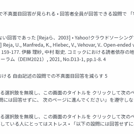
で不真面目回答が見られる • 回答者全員が回答できる設問で 「特
回答であった [Rejaら、2003] • Yahoo!クラウドソー
nfreda, K., Hlebec, V., Vehovar, V.. Open-ended vs. 
 19, no. 1, p. 159-177. 伊藤 理紗, 中村 聡史. コミック
2021）, 2021, No.D13-1, pp.1-8. 4
おける 自由記述の設問での不真面目回答を減らす 5
にある選択肢を無視し、この画面のタイトルを クリックして次の
「以下の設問には回答せずに、 次のページに進んでください」を遵守しない人
にある選択肢を無視し、この画面のタイトルを クリックして次の
真面目に回答している人にとってはストレス • 「以下の設問には回答