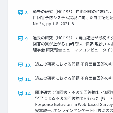
過去の研究（HCI195） 自由記述の位置による
8.
目回答予防システム実現に向けた自由記述配置の基
No.34, pp.1-8, 2021. 8
過去の研究（HCI195） • 自由記述が最
9.
回答の質が上がる 山﨑 郁未, 伊藤 理紗, 
理学会 研究報告ヒューマンコンピュータインタラクション（H
過去の研究における問題 不真面目回答の判
10.
過去の研究における問題 不真面目回答の判
11.
関連研究：無回答・不適切回答抽出 • 無回答を
12.
学習による不適切回答抽出を行った [後上ら、2021]
Response Behaviors in Web-based Sur
安本慶一. オンラインアンケート回答時のスマ