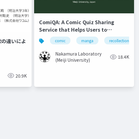
ComiQA: A Comic Quiz Sharing
Service that Helps Users to
Recollect the Content of Previous
状の違いによ
comic
manga
recollection
Volumes
Nakamura Laboratory
18.4K
(Meiji University)
20.9K