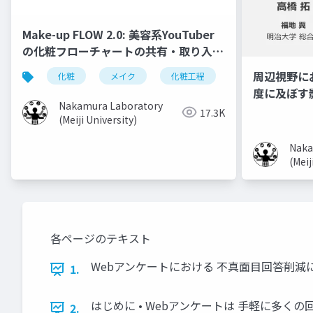
Make-up FLOW 2.0: 美容系YouTuber
の化粧フローチャートの共有・取り入れ
手法
周辺視野に
化粧
メイク
化粧工程
フローチャート
度に及ぼす
Nakamura Laboratory
17.3K
(Meiji University)
Naka
(Meij
各ページのテキスト
Webアンケートにおける 不真面目回答削減
1.
はじめに • Webアンケートは 手軽に多く
2.