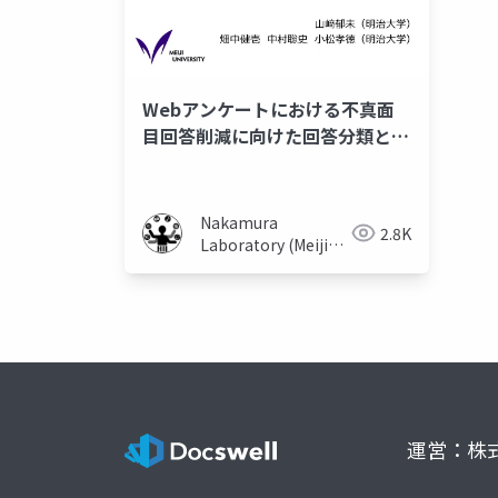
Webアンケートにおける不真面
目回答削減に向けた回答分類とそ
の検証
Nakamura
2.8K
Laboratory (Meiji
University)
運営：株