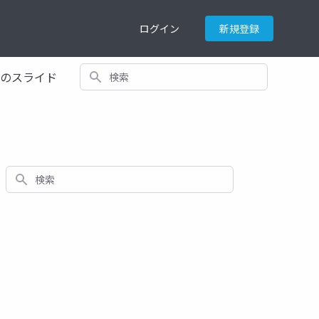
ログイン
新規登録
検索
てのスライド
検索