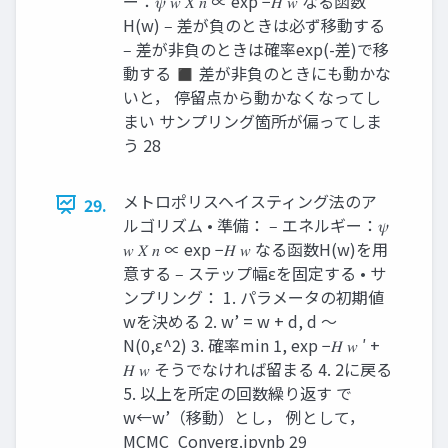
ー：𝜓 𝑤 𝑋 𝑛 ∝ exp −𝐻 𝑤 なる函数
H(w) ‒ 差が負のときは必ず移動する
‒ 差が非負のときは確率exp(-差)で移
動する ◼ 差が非負のときにも動かな
いと， 停留点から動かなくなってし
まい サンプリング箇所が偏ってしま
う 28
メトロポリスヘイスティング法のア
29.
ルゴリズム • 準備： ‒ エネルギー：𝜓
𝑤 𝑋 𝑛 ∝ exp −𝐻 𝑤 なる函数H(w)を用
意する ‒ ステップ幅εを固定する • サ
ンプリング： 1. パラメータの初期値
wを決める 2. w’ = w + d, d ～
N(0,ε^2) 3. 確率min 1, exp −𝐻 𝑤 ′ +
𝐻 𝑤 そうでなければ留まる 4. 2に戻る
5. 以上を所定の回数繰り返す で
w←w’（移動）とし， 例として，
MCMC_Converg.ipynb 29