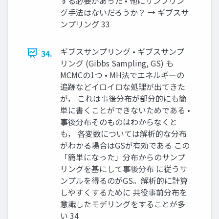
する必要があった • 他にサンプリン
グ手法はないだろうか？ → ギブスサ
ンプリング 33
ギブスサンプリング • ギブスサンプ
34.
リング (Gibbs Sampling, GS) も
MCMCの1つ • MH法でエネルギーの
追跡などイロイロな処理が出てきた
が， これは事後分布が部分的にも簡
単に書くことができないためである •
事後分布そのものはわからなくと
も， 各変数については解析的な分布
がわかる場合はGSが有効である この
「簡単になった」分布からのサンプ
リングを基にして事後分布 に従うサ
ンプルを得るのがGS。解析的に計算
しやすくするために 共役事前分布を
意識したモデリングをすることが多
い 34