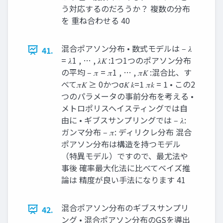
う対応するのだろうか？ 複数の分布
を 重ね合わせる 40
混合ポアソン分布 • 数式モデルは ‒ 𝜆
41.
= 𝜆1 , … , 𝜆𝐾 :1つ1つのポアソン分布
の平均 ‒ 𝜋 = 𝜋1 , … , 𝜋𝐾 :混合比、す
べて𝜋𝐾 ≥ 0かつσ𝐾 𝑘=1 𝜋𝑘 = 1 • この2
つのパラメータの事前分布を考える •
メトロポリスヘイスティングでは自
由に • ギブスサンプリングでは ‒ 𝜆:
ガンマ分布 ‒ 𝜋: ディリクレ分布 混合
ポアソン分布は構造を持つモデル
（特異モデル）ですので、最尤法や
事後 確率最大化法に比べてベイズ推
論は 精度が良い手法になります 41
混合ポアソン分布のギブスサンプリ
42.
ング • 混合ポアソン分布のGSを導出