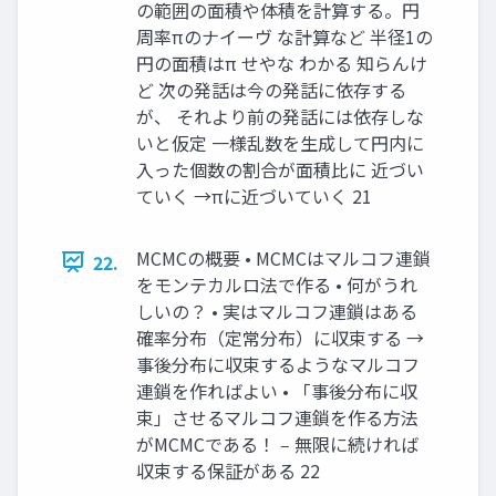
の範囲の面積や体積を計算する。円
周率πのナイーヴ な計算など 半径1の
円の面積はπ せやな わかる 知らんけ
ど 次の発話は今の発話に依存する
が、 それより前の発話には依存しな
いと仮定 一様乱数を生成して円内に
入った個数の割合が面積比に 近づい
ていく →πに近づいていく 21
MCMCの概要 • MCMCはマルコフ連鎖
22.
をモンテカルロ法で作る • 何がうれ
しいの？ • 実はマルコフ連鎖はある
確率分布（定常分布）に収束する →
事後分布に収束するようなマルコフ
連鎖を作ればよい • 「事後分布に収
束」させるマルコフ連鎖を作る方法
がMCMCである！ ‒ 無限に続ければ
収束する保証がある 22