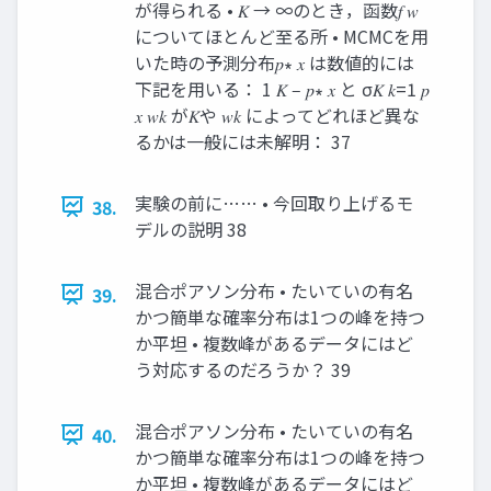
が得られる • 𝐾 → ∞のとき，函数𝑓 𝑤
についてほとんど至る所 • MCMCを用
いた時の予測分布𝑝∗ 𝑥 は数値的には
下記を用いる： 1 𝐾 ‒ 𝑝∗ 𝑥 と σ𝐾 𝑘=1 𝑝
𝑥 𝑤𝑘 が𝐾や 𝑤𝑘 によってどれほど異な
るかは一般には未解明： 37
実験の前に…… • 今回取り上げるモ
38.
デルの説明 38
混合ポアソン分布 • たいていの有名
39.
かつ簡単な確率分布は1つの峰を持つ
か平坦 • 複数峰があるデータにはど
う対応するのだろうか？ 39
混合ポアソン分布 • たいていの有名
40.
かつ簡単な確率分布は1つの峰を持つ
か平坦 • 複数峰があるデータにはど