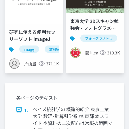
東京大学 3Dスキャン勉
強会 - フォトグラメト
研究に使える便利なフ
リ」
リーソフト ImageJ
フォトグラメトリ
v
imagej
放射線技師
龍 lilea
319.3K
片山豊
371.1K
各ページのテキスト
ベイズ統計学の 概論的紹介 東京工業
1.
大学 数理･計算科学系 林 直輝 本スラ
イド や資料の二次配布は常識の範囲で