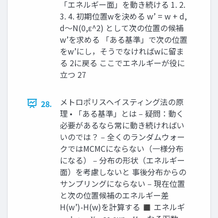
「エネルギー面」を動き続ける 1. 2.
3. 4. 初期位置wを決める w’ = w + d,
d～N(0,ε^2) として次の位置の候補
w’を求める 「ある基準」で次の位置
をw’にし，そうでなければwに留ま
る 2に戻る ここでエネルギーが役に
立つ 27
メトロポリスヘイスティング法の原
28.
理 • 「ある基準」とは ‒ 疑問：動く
必要があるなら常に動き続ければい
いのでは？ ‒ 全くのランダムウォー
クではMCMCにならない（一様分布
になる） ‒ 分布の形状（エネルギー
面）を考慮しないと 事後分布からの
サンプリングにならない ‒ 現在位置
と次の位置候補のエネルギー差
H(w’)-H(w)を計算する ◼ エネルギ