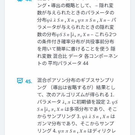
ング • 導出の概略として、 ‒ 隠れ変
数が与えられたときのパラメータの
分布𝜓𝜆 𝜆 𝑆 𝑛 , 𝑋 𝑛 , 𝜓𝜋 𝜋 𝑆 𝑛 , 𝑋 𝑛 ‒ パ
ラメータが与えられたときの隠れ変
数の分布𝜓𝑆 𝑆 𝑛 |𝜆, 𝜋, 𝑋 𝑛 ‒ これら2つ
の条件付き確率分布が共役事前分布
を用いて簡単に書けることを使う 隠
れ変数 混合比 データ 各コンポーネン
トの 平均パラメータ 44
混合ポアソン分布のギブスサンプリ
45.
ング （導出は省略するが）結果とし
て、次のアルゴリズムが得られる 1.
パラメータ 𝜆, 𝜋 に初期値を設定 2. 𝜓𝑆
𝑆 𝑛 |𝜆, 𝜋, 𝑋 𝑛 は多項分布であり、そこ
からサンプリング 3. 𝜓𝜆 𝜆 𝑆 𝑛 , 𝑋 𝑛 は
ガンマ分布であり、そこからサンプ
リング 4. 𝜓𝜋 𝜋 𝑆 𝑛 , 𝑋 𝑛 はディリクレ