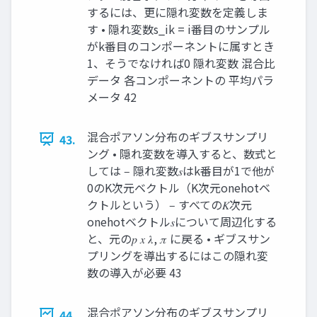
するには、更に隠れ変数を定義しま
す • 隠れ変数s_ik = i番目のサンプル
がk番目のコンポーネントに属すとき
1、そうでなければ0 隠れ変数 混合比
データ 各コンポーネントの 平均パラ
メータ 42
混合ポアソン分布のギブスサンプリ
43.
ング • 隠れ変数を導入すると、数式と
しては ‒ 隠れ変数𝑠はk番目が1で他が
0のK次元ベクトル（K次元onehotベ
クトルという） ‒ すべての𝐾次元
onehotベクトル𝑠について周辺化する
と、元の𝑝 𝑥 𝜆, 𝜋 に戻る • ギブスサン
プリングを導出するにはこの隠れ変
数の導入が必要 43
混合ポアソン分布のギブスサンプリ
44.