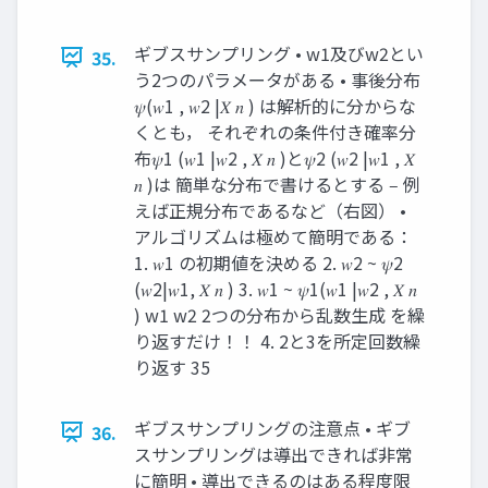
ギブスサンプリング • w1及びw2とい
35.
う2つのパラメータがある • 事後分布
𝜓(𝑤1 , 𝑤2 |𝑋 𝑛 ) は解析的に分からな
くとも， それぞれの条件付き確率分
布𝜓1 (𝑤1 |𝑤2 , 𝑋 𝑛 )と𝜓2 (𝑤2 |𝑤1 , 𝑋
𝑛 )は 簡単な分布で書けるとする ‒ 例
えば正規分布であるなど（右図） •
アルゴリズムは極めて簡明である：
1. 𝑤1 の初期値を決める 2. 𝑤2 ~ 𝜓2
(𝑤2|𝑤1, 𝑋 𝑛 ) 3. 𝑤1 ~ 𝜓1(𝑤1 |𝑤2 , 𝑋 𝑛
) w1 w2 2つの分布から乱数生成 を繰
り返すだけ！！ 4. 2と3を所定回数繰
り返す 35
ギブスサンプリングの注意点 • ギブ
36.
スサンプリングは導出できれば非常
に簡明 • 導出できるのはある程度限