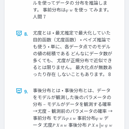
ルを使ってデータの 分布を推論しま
す。 事前分布は𝜑 𝑤 を使っ てみます。
人間 7
尤度とは • 最尤推定で最大化していた
8.
目的函数（尤度函数） • ベイズ推論で
も使う • 単に、各データ点でのモデル
の値の総積である どんなにデータ数が
多くても、 尤度が正規分布で近似でき
るとは限りません。 最大化点が無数あ
ったり存在 しないこともあります。 8
事後分布とは • 事後分布とは、データ
9.
をモデルが観測した後のパラメータの
分布 ‒ モデルがデータを観測する確率
→尤度 ‒ 観測前のパラメータの確率 →
事前分布 モデル𝑝 𝑥 𝑤 事前分布𝜑 𝑤 デ
ータ 尤度𝑃 𝑋 𝑛 𝑤 事後分布 𝑃 𝑋 𝑛 |𝑤 𝜑 𝑤