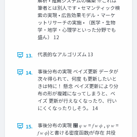
解析 • 推薦システムの構築 ※これは
筆者とは別人です • セマンティック検
索の実現 • 広告効果モデル・マーケ
ットリサーチの実施 • （医学・生物
学・地学・心理学といった分野でも
盛ん） 12
代表的なアルゴリズム 13
13.
事後分布の実現 ベイズ更新 データが
14.
次々得られて、何度 も更新したいと
きは特に！ 懸念 ベイズ更新により分
布の形が複雑になってしまうと、ベ
イズ 更新が行えなくなったり、行い
にくくなったりしそう。 14
事後分布の実現 ෠ 𝜑 𝑤 = 𝑓 𝑤 𝜙 , 𝜓 𝑤 =
15.
𝑓 𝑤 𝜙)と書ける密度函数𝑓が存在 共役