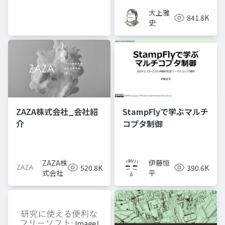
大上雅
841.8K
史
ZAZA株式会社_会社紹
StampFlyで学ぶマルチ
介
コプタ制御
ZAZA株
伊藤恒
520.8K
390.6K
式会社
平