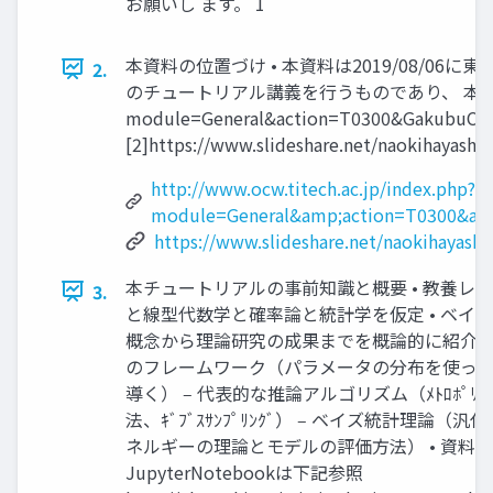
お願いし ます。 1
本資料の位置づけ • 本資料は2019/08/
2.
のチュートリアル講義を行うものであり、 本資料とほぼ同一
module=General&action=T0300&GakubuCD
[2]https://www.slideshare.net/naoki
http://www.ocw.titech.ac.jp/index.php?
module=General&amp;action=T0300&a
https://www.slideshare.net/naokihayash
本チュートリアルの事前知識と概要 • 教養レ
3.
と線型代数学と確率論と統計学を仮定 • ベイ
概念から理論研究の成果までを概論的に紹介 ‒
のフレームワーク（パラメータの分布を使っ
導く） ‒ 代表的な推論アルゴリズム（ﾒﾄﾛﾎﾟﾘｽ=ﾍｲ
法、ｷﾞﾌﾞｽｻﾝﾌﾟﾘﾝｸﾞ） ‒ ベイズ統計理論（
ネルギーの理論とモデルの評価方法） • 資料
JupyterNotebookは下記参照