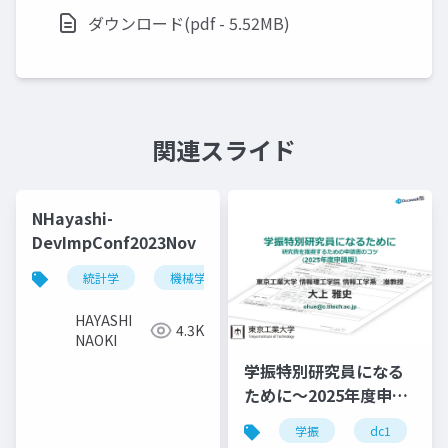
ダウンロード(pdf - 5.52MB)
関連スライド
NHayashi-
DevImpConf2023Nov
統計学
機械学習
ベイズ
特異学習理論
HAYASHI
4.3K
NAOKI
学振特別研究員になる
ために～2025年度申請
版
学振
dc1