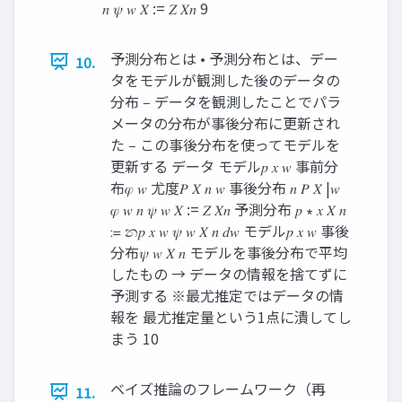
𝑛 𝜓 𝑤 𝑋 := 𝑍 𝑋𝑛 9
予測分布とは • 予測分布とは、デー
10.
タをモデルが観測した後のデータの
分布 ‒ データを観測したことでパラ
メータの分布が事後分布に更新され
た ‒ この事後分布を使ってモデルを
更新する データ モデル𝑝 𝑥 𝑤 事前分
布𝜑 𝑤 尤度𝑃 𝑋 𝑛 𝑤 事後分布 𝑛 𝑃 𝑋 |𝑤
𝜑 𝑤 𝑛 𝜓 𝑤 𝑋 := 𝑍 𝑋𝑛 予測分布 𝑝 ∗ 𝑥 𝑋 𝑛
≔ න𝑝 𝑥 𝑤 𝜓 𝑤 𝑋 𝑛 𝑑𝑤 モデル𝑝 𝑥 𝑤 事後
分布𝜓 𝑤 𝑋 𝑛 モデルを事後分布で平均
したもの → データの情報を捨てずに
予測する ※最尤推定ではデータの情
報を 最尤推定量という1点に潰してし
まう 10
ベイズ推論のフレームワーク（再
11.