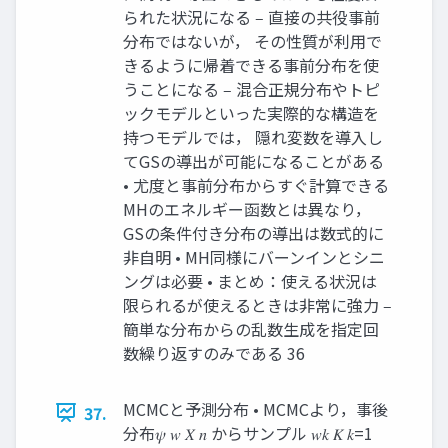
られた状況になる ‒ 直接の共役事前
分布ではないが， その性質が利用で
きるように帰着できる事前分布を使
うことになる ‒ 混合正規分布やトピ
ックモデルといった実際的な構造を
持つモデルでは， 隠れ変数を導入し
てGSの導出が可能になることがある
• 尤度と事前分布からすぐ計算できる
MHのエネルギー函数とは異なり，
GSの条件付き分布の導出は数式的に
非自明 • MH同様にバーンインとシニ
ングは必要 • まとめ：使える状況は
限られるが使えるときは非常に強力 ‒
簡単な分布からの乱数生成を指定回
数繰り返すのみである 36
MCMCと予測分布 • MCMCより，事後
37.
分布𝜓 𝑤 𝑋 𝑛 からサンプル 𝑤𝑘 𝐾 𝑘=1