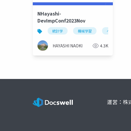
NHayashi-
DevImpConf2023Nov
統計学
機械学習
ベイズ
HAYASHI NAOKI
4.3K
運営：株