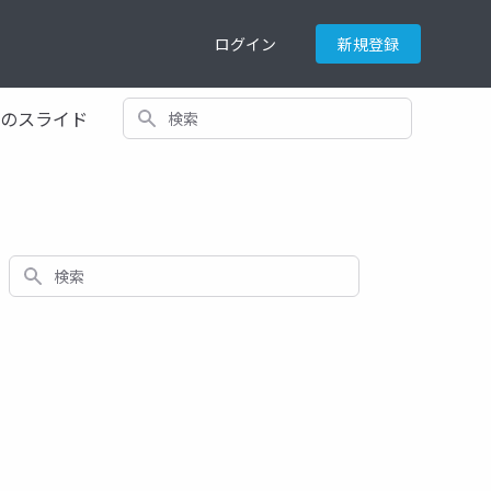
ログイン
新規登録
検索
てのスライド
検索