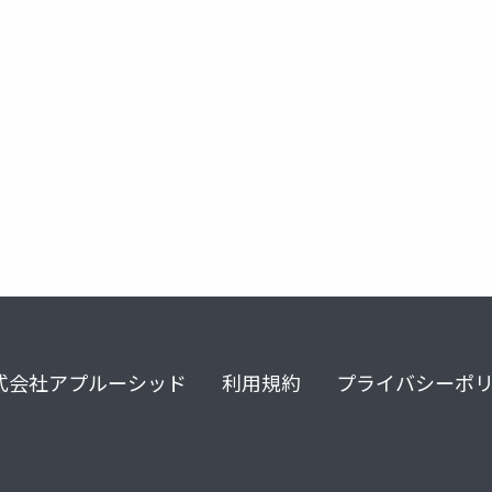
特異学習理論
説明可能ai
ai alighnment
式会社アプルーシッド
利用規約
プライバシーポ