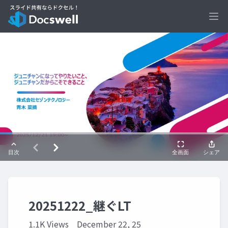
Ope
20251222_継ぐLT
1.1K Views
December 22, 25