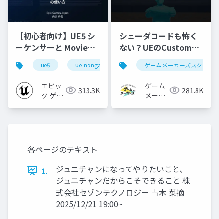
【初心者向け】UE5 シ
シェーダコードも怖く
ーケンサーと Movie
ない？UEのCustomノ
Render Queue の使い
ードで学ぶHLSL入門
ue5
ue-nongame
ゲームメーカーズスクラン
方【Cinematic Dive
2023】
エピッ
ゲーム
313.3K
281.8K
ク ゲー
メーカ
ムズ ジ
ーズ
ャパン
各ページのテキスト
ジュニチャンになってやりたいこと、
1.
ジュニチャンだからこそできること 株
式会社セゾンテクノロジー 青木 菜摘
2025/12/21 19:00~