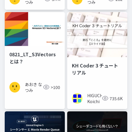
つみ
つみ
0821_LT_S3Vectors
とは？
KH Coder 3 チュート
リアル
あおき な
>100
つみ
HIGUCHI
735.6K
Koichi