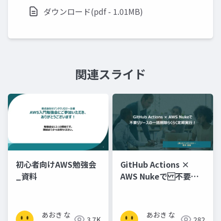
ダウンロード(pdf - 1.01MB)
関連スライド
初心者向けAWS勉強会
GitHub Actions ×
_資料
AWS Nukeで 不要リ
ソースの一括削除らく
らく定期実行！
あおき な
あおき な
3.7K
282