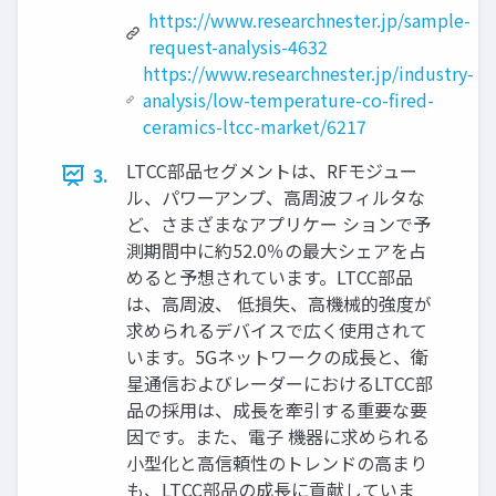
https://www.researchnester.jp/sample-
request-analysis-4632
https://www.researchnester.jp/industry-
analysis/low-temperature-co-fired-
ceramics-ltcc-market/6217
LTCC部品セグメントは、RFモジュー
3.
ル、パワーアンプ、高周波フィルタな
ど、さまざまなアプリケー ションで予
測期間中に約52.0％の最大シェアを占
めると予想されています。LTCC部品
は、高周波、 低損失、高機械的強度が
求められるデバイスで広く使用されて
います。5Gネットワ​​ークの成長と、衛
星通信およびレーダーにおけるLTCC部
品の採用は、成長を牽引する重要な要
因です。また、電子 機器に求められる
小型化と高信頼性のトレンドの高まり
も、LTCC部品の成長に貢献していま