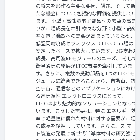
の将来を形作る主要な要因、課題、そして新
たな機会につ いて包括的な評価を提供してい
ます。 小型・高性能電子部品への需要の高ま
りが市場成長を牽引 様々な分野で小型・高効
率な電子機器への需要が高まっているため、
低温同時焼成セラミックス（ LTCC）市場は
安定したペースで拡大しています。 5G技術の
成長、高周波RFモジュールのニーズ、 そして
衛星通信の発展がLTCC市場を牽引していま
す。さらに、複数の受動部品を1つのLTCCモ
ジュールに統合できることから、自動車、航
空宇宙、通信などのアプリケーションにおけ
る高信頼性 エレクトロニクスにとって、
LTCCはより魅力的なソリューションとなって
います。こうした需要は、特に エネルギー効
率と軽量性に優れた材料に対する需要が市場
の成長を後押ししています。さらに、ス マー
ト製造の発展と新世代半導体材料の研究強化