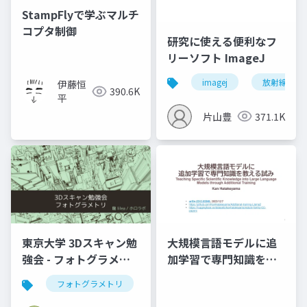
StampFlyで学ぶマルチ
コプタ制御
研究に使える便利なフ
リーソフト ImageJ
imagej
放射線技師
伊藤恒
390.6K
平
片山豊
371.1K
東京大学 3Dスキャン勉
大規模言語モデルに追
強会 - フォトグラメト
加学習で専門知識を教
リ」
える試み (2023,
フォトグラメトリ
vr
3dデジタルアーカイブ
arXiv:2312.03360)