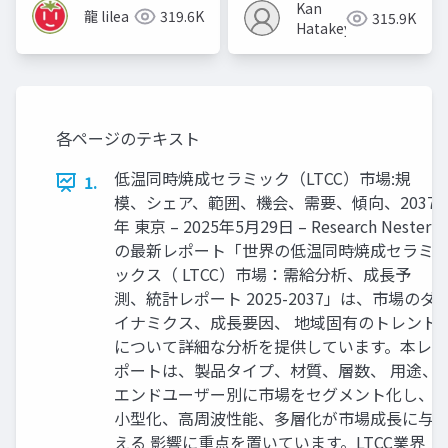
Kan
龍 lilea
319.6K
315.9K
Hatakeyama
各ページのテキスト
低温同時焼成セラミック（LTCC）市場:規
1.
模、シェア、範囲、機会、需要、傾向、2037
年 東京 – 2025年5月29日 – Research Nester
の最新レポート「世界の低温同時焼成セラミ
ックス（ LTCC）市場：需給分析、成長予
測、統計レポート 2025-2037」は、市場のダ
イナミクス、成長要因、 地域固有のトレンド
について詳細な分析を提供しています。本レ
ポートは、製品タイプ、材質、層数、 用途、
エンドユーザー別に市場をセグメント化し、
小型化、高周波性能、多層化が市場成長に与
える 影響に重点を置いています。LTCC業界