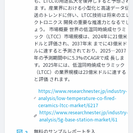
も、LTCCの用途拡大を後押しすると予想され
ま す。産業界における小型化と高速データ伝
送のトレンドに伴い、LTCC技術は将来のエレ
クトロニクス 開発の重要な推進力となるでし
ょう。 市場概要 世界の低温同時焼成セラミ
ック（LTCC）市場規模は、2024年に21億米
ドルと評価され、2037年末 までに43億米ド
ルに達すると予測されており、2025―2037
年の予測期間中に5.3%のCAGRで成 長しま
す。2025年には、低温同時焼成セラミック
（LTCC）の業界規模は23億米ドルに達する
と評価 されます。
https://www.researchnester.jp/industry-
analysis/low-temperature-co-fired-
ceramics-ltcc-market/6217
https://www.researchnester.jp/industry-
analysis/5g-base-station-market/61
無料のサンプルレポートを入
2.