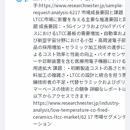
手:https://www.researchnester.jp/sample-
request-analysis-6217 市場成長要因と課題
LTCC市場に影響を与える主要な推進要因と課
題 成長要因： • 5GインフラおよびIoTデバイ
スにおけるLTCC基板の需要増加 • 自動車およ
び航空宇宙分野における小型・高周波電子部
品の採用増加 • セラミック加工技術の進歩に
よるコスト効率と性能の向上 • バイオセンサ
ーや診断装置を含む医療用電子機器における
用途拡大 課題： • 初期製造コストの高さと材
料加工の複雑さ • LTCCの設計と統合を担う熟
練技術者の不足 • 代替セラミックおよびポリ
マーベースの技術との競争 詳細なレポートは
以下からアクセスできます:
https://www.researchnester.jp/industry-
analysis/low-temperature-co-fired-
ceramics-ltcc-market/62 17 市場セグメンテ
ーション