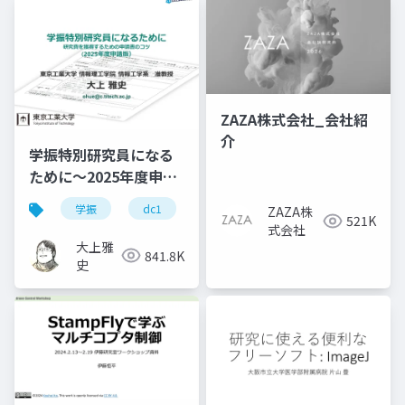
ZAZA株式会社_会社紹
介
学振特別研究員になる
ために～2025年度申請
版
学振
dc1
dc2
jsps
pd
ZAZA株
521K
式会社
大上雅
841.8K
史