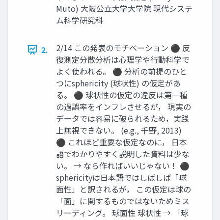
Muto) 大阪公立大学大学院 現代システ
ム科学研究科
2/14 この発表のモチベーション ⚫ 反
2.
復測定分散分析は心理学や行動科学で
よく使われる。 ⚫ 分析の前提のひと
つにsphericity (球状性) の仮定があ
る。 ⚫ 球状性の仮定の違反は第一種
の過誤率をインフレさせるが， 現実の
データでは容易に破られるため，実践
上無視できない。 (e.g., 千野, 2013)
⚫ これほど重要な仮定なのに， 日本
語でわかりやすく説明した資料は少な
い。 → なら作ればいいじゃない！ ⚫
sphericityは日本語ではしばしば「球
面性」と訳されるが， この仮定は球の
「面」に関するものではないためミス
リーディング。 球面性 球状性 → 「球