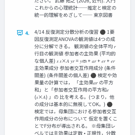
ださい。 武藤 拓之 (2026, 近刊). 入門
これからの心理統計──推定と検定の
統一的理解をめざして── 東京図書
4/14 反復測定分散分析の復習 ⚫ 1要
4.
因反復測定ANOVAの観測値は4つの成
分に分解できる。 観測値の全体平均 𝑟
行目の観測値 参加者の主効果 (平均的
な個人差) 𝑠 𝑠×𝐴 𝑦𝑟 = 𝑦ത + 𝑎𝑟 + 𝑒𝑟 + 𝑒𝑟
主効果成分 参加者交互作用成分 (条件
間差) (条件間差の個人差) ⚫ 検定や効
果量の計算では， 「主効果𝑎𝑟 の平方
和」と「参加者交互作用の平方和𝑒
(𝑠×𝐴) 」の 比を考える。(つまり，他
の成分は基本的に無視してOK。) ⚫
検定では，母集団における参加者交互
作用成分の分布について 仮定を置くこ
とでF分布が導出される。 ※母集団レ
ベルでは主効果は定数 • 正規性，分散