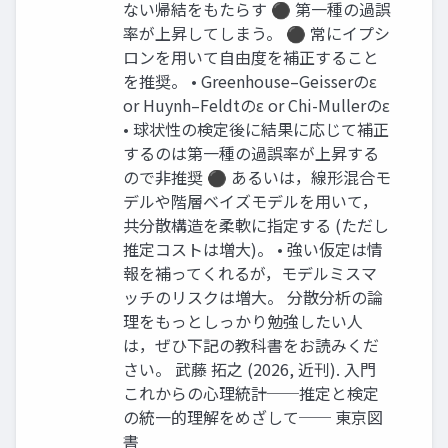
ない帰結をもたらす ⚫ 第一種の過誤
率が上昇してしまう。 ⚫ 常にイプシ
ロンを用いて自由度を補正すること
を推奨。 • Greenhouse–Geisserのε
or Huynh–Feldtのε or Chi-Mullerのε
• 球状性の検定後に結果に応じて補正
するのは第一種の過誤率が上昇する
ので非推奨 ⚫ あるいは，線形混合モ
デルや階層ベイズモデルを用いて，
共分散構造を柔軟に指定する (ただし
推定コストは増大)。 • 強い仮定は情
報を補ってくれるが，モデルミスマ
ッチのリスクは増大。 分散分析の論
理をもっとしっかり勉強したい人
は，ぜひ下記の教科書をお読みくだ
さい。 武藤 拓之 (2026, 近刊). 入門
これからの心理統計──推定と検定
の統一的理解をめざして── 東京図
書