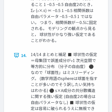
ること 1 −0.5 −0.5 自由度2のとき，
Σ𝑒 (𝑠×𝐴) ∝ −0.5 1 −0.5 相関係数は
自由パラメータ −0.5 −0.5 1 ではな
い。 つまり，相関係数が－0.5に固定
される。 モデリングの観点から見る
と， 球状性がかなり強い仮定である
ことがわかる。
14/14 まとめと補足 ◼ 球状性の仮定
14.
＝母集団で誤差成分が𝜈1 次元空間で
等方的に分布 （分子の自由度） ⚫
なので「球面性」はミスリーディン
グ。 (数学用語のsphereは球面を指す
ことが多いのでそう訳したい気持ち
はわかる) ⚫ s×A成分の共分散構造
に関する強い仮定 (自由度2の場合は
自由パラメータなし) ◼ 球状性の仮
定は容易に破られるうえに無視でき