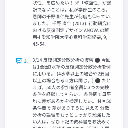
状性」を広めたい！ ※「球面性」が適
訳でないことは，私が学部生のころ，
恩師の千野直仁先生が何度も仰ってい
ました。 千野 直仁 (2013). 行動研究に
おける反復測定デザイン ANOVA の誤
用-I 愛知学院大学心身科学部紀要, 9,
45-54.
3/14 反復測定分散分析の復習 ⚫ 今回
3.
は1要因3水準の反復測定分散分析を例
に用いる。 (4水準以上の場合や2要因
以上の場合も考え方は同じ。) ⚫ たと
えば，50人の参加者全員に3つの実験
条件を経験してもらい， 条件間で母平
均に差があるかを検定したい。 N = 50
条件間で 差がありそうに 見える 分散
分析の論理をもっとしっかり勉強した
い人は，ぜひ下記の教科書をお読みく