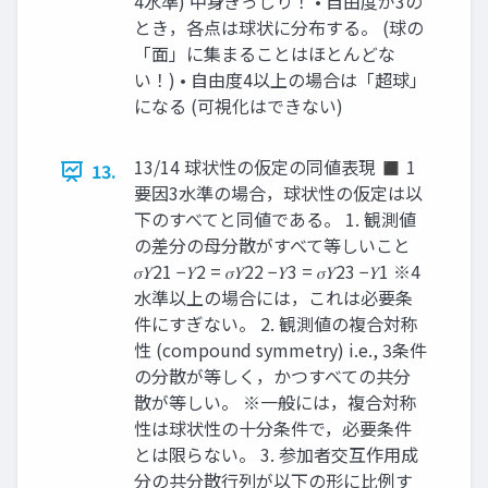
4水準) 中身ぎっしり！ • 自由度が3の
とき，各点は球状に分布する。 (球の
「面」に集まることはほとんどな
い！) • 自由度4以上の場合は「超球」
になる (可視化はできない)
13/14 球状性の仮定の同値表現 ◼ 1
13.
要因3水準の場合，球状性の仮定は以
下のすべてと同値である。 1. 観測値
の差分の母分散がすべて等しいこと
𝜎𝑌21 −𝑌2 = 𝜎𝑌22 −𝑌3 = 𝜎𝑌23 −𝑌1 ※4
水準以上の場合には，これは必要条
件にすぎない。 2. 観測値の複合対称
性 (compound symmetry) i.e., 3条件
の分散が等しく，かつすべての共分
散が等しい。 ※一般には，複合対称
性は球状性の十分条件で，必要条件
とは限らない。 3. 参加者交互作用成
分の共分散行列が以下の形に比例す