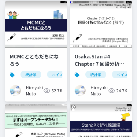
MCMCとともだちにな
Osaka.Stan #4
ろう
Chapter 7 回帰分析の
悩みどころ (7.1–7.5)
統計学
ベイズ
統計学
ベイズ
Hiroyuki
Hiroyuki
52.7K
24.7K
Muto
Muto