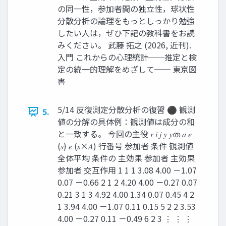
の同一性，参加者間の独立性，球状性
分散分析の論理をもっとしっかり勉強
したい人は，ぜひ下記の教科書をお読
みください。 武藤 拓之 (2026, 近刊).
入門 これからの心理統計──推定と検
定の統一的理解をめざして── 東京図
書
5/14 反復測定分散分析の復習 ⚫ 観測
5.
値の分解の具体例：観測値は成分の和
と一致する。 今回の主役 𝑟 𝑖 𝑗 𝑦 𝑦ത 𝑎 𝑒
(𝑠) 𝑒 (𝑠×𝐴) 行番号 参加者 条件 観測値
全体平均 条件の 主効果 参加者 主効果
参加者 交互作用 1 1 1 3.08 4.00 －1.07
0.07 －0.66 2 1 2 4.20 4.00 －0.27 0.07
0.21 3 1 3 4.92 4.00 1.34 0.07 0.45 4 2
1 3.94 4.00 －1.07 0.11 0.15 5 2 2 3.53
4.00 －0.27 0.11 －0.49 6 2 3 ⋮ ⋮ ⋮