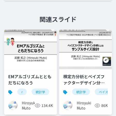
関連スライド
EMアルゴリズムととも
検定力分析とベイズフ
だちになろう
ァクターデザイン分析
によるサンプルサイズ
r
統計学
アルゴリズム
統計学
最尤法
ベイズ
最
設計
Hiroyuki
Hiroyuki
134.4K
86K
Muto
Muto