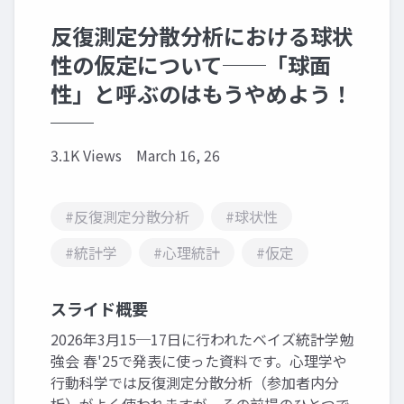
反復測定分散分析における球状
性の仮定について──「球面
性」と呼ぶのはもうやめよう！
──
3.1K Views
March 16, 26
#反復測定分散分析
#球状性
#統計学
#心理統計
#仮定
スライド概要
2026年3月15─17日に行われたベイズ統計学勉
強会 春'25で発表に使った資料です。心理学や
行動科学では反復測定分散分析（参加者内分