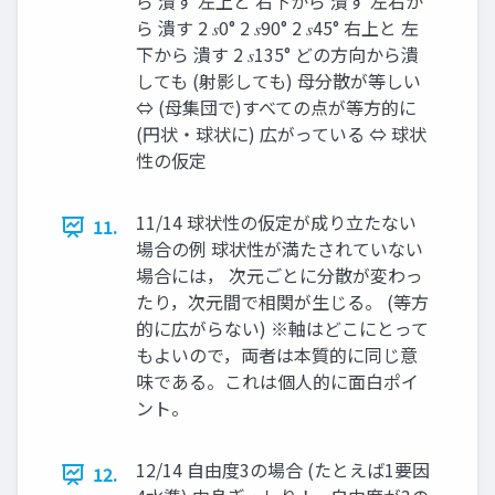
ら 潰す 左上と 右下から 潰す 左右か
ら 潰す 2 𝑠0° 2 𝑠90° 2 𝑠45° 右上と 左
下から 潰す 2 𝑠135° どの方向から潰
しても (射影しても) 母分散が等しい
⇔ (母集団で)すべての点が等方的に
(円状・球状に) 広がっている ⇔ 球状
性の仮定
11/14 球状性の仮定が成り立たない
11.
場合の例 球状性が満たされていない
場合には， 次元ごとに分散が変わっ
たり，次元間で相関が生じる。 (等方
的に広がらない) ※軸はどこにとって
もよいので，両者は本質的に同じ意
味である。これは個人的に面白ポイ
ント。
12/14 自由度3の場合 (たとえば1要因
12.