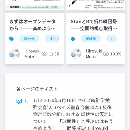
まずはオープンデータ
StanとRで折れ線回帰
から！──高めよう信
──空間的視点取得課
用性，広めよう二次分
題の反応時間データを
統計学
オープンサイエンス
統計学
心理学
r
科学
s
析──
説明する階層ベイズモ
デルを例に──
Hiroyuki
Hiroyuki
11.3K
10.3K
Muto
Muto
各ページのテキスト
1/14 2026年3月16日 ベイズ統計学勉
1.
強会春’25 (ベイズ塾春合宿2025) 反復
測定分散分析における 球状性の仮定に
ついて ──「球面性」と呼ぶのはもう
やめよう！── 武藤 拓之 (Hiroyuki