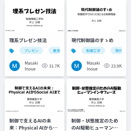
理系プレゼン技法
現代制御論のすゝめ
プレゼン
教育
物理情報工学科
制御工学
現代制御
Masaki
Masaki
31.7K
23.9K
Inoue
Inoue
制御で支えるAIの未
制御・状態推定のため
来：Physical AIから
のAI駆動ヒューマンイ