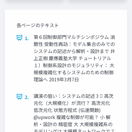
各ページのテキスト
第６回制御部門マルチシンポジウム 消
1.
散性 受動性再訪：モデル集合のみでの
システムの記述から解析・設計まで 井
上正樹 慶應義塾大学 チュートリアル
１）制御系設計のモジュラリティ： 大
規模複雑化するシステムのための制御
理論へ 2019年3月7日
講演の狙い：システムの記述 3  高次
2.
元化（大規模化）が流行？ 高次元化
低次元化 状態方程式 (伝達関数)
@upwork 複雑な制御が可能？ 小 解
析・設計の 精密度 大 大規模複雑系の
モデリングは 大規模ネットワークで？