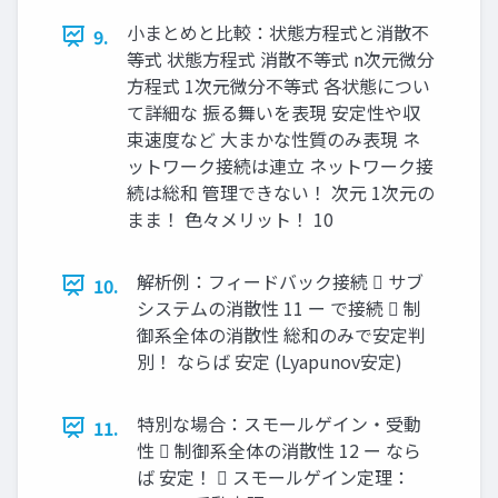
小まとめと比較：状態方程式と消散不
9.
等式 状態方程式 消散不等式 n次元微分
方程式 1次元微分不等式 各状態につい
て詳細な 振る舞いを表現 安定性や収
束速度など 大まかな性質のみ表現 ネ
ットワーク接続は連立 ネットワーク接
続は総和 管理できない！ 次元 1次元の
まま！ 色々メリット！ 10
解析例：フィードバック接続  サブ
10.
システムの消散性 11 ー で接続  制
御系全体の消散性 総和のみで安定判
別！ ならば 安定 (Lyapunov安定)
特別な場合：スモールゲイン・受動
11.
性  制御系全体の消散性 12 ー なら
ば 安定！  スモールゲイン定理：