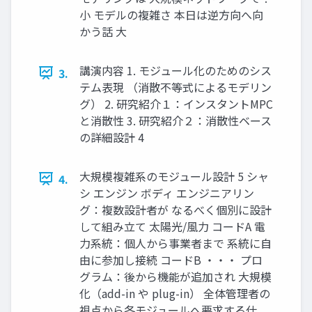
小 モデルの複雑さ 本日は逆方向へ向
かう話 大
講演内容 1. モジュール化のためのシス
3.
テム表現 （消散不等式によるモデリン
グ） 2. 研究紹介１：インスタントMPC
と消散性 3. 研究紹介２：消散性ベース
の詳細設計 4
大規模複雑系のモジュール設計 5 シャ
4.
シ エンジン ボディ エンジニアリン
グ：複数設計者が なるべく個別に設計
して組み立て 太陽光/風力 コードA 電
力系統：個人から事業者まで 系統に自
由に参加し接続 コードB ・・・ プロ
グラム：後から機能が追加され 大規模
化（add-in や plug-in） 全体管理者の
視点から各モジュールへ要求する仕