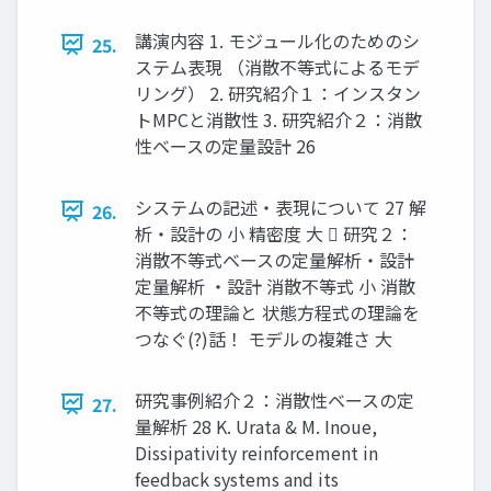
講演内容 1. モジュール化のためのシ
25.
ステム表現 （消散不等式によるモデ
リング） 2. 研究紹介１：インスタン
トMPCと消散性 3. 研究紹介２：消散
性ベースの定量設計 26
システムの記述・表現について 27 解
26.
析・設計の 小 精密度 大  研究２：
消散不等式ベースの定量解析・設計
定量解析 ・設計 消散不等式 小 消散
不等式の理論と 状態方程式の理論を
つなぐ(?)話！ モデルの複雑さ 大
研究事例紹介２：消散性ベースの定
27.
量解析 28 K. Urata & M. Inoue,
Dissipativity reinforcement in
feedback systems and its