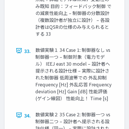
み既知 目的：フィードバック制御 で
の減衰性能向上 – 制御器の分散設計
（複数設計者が独立に設計） – 各設
計者はQSRの仕様のみ与えられると
する 33
数値実験１ 34 Case 1: 制御器なし vs
33.
制御器一つ – 制御対象（電力モデ
ル） IEEJ east 30 model – 設計者へ
提示される設計仕様 – 実際に設計さ
れた制御器 低周波帯での 外乱抑制
Frequency [Hz] 外乱応答 Frequency
deviation [Hz] Gain [dB] 性能評価
(ゲイン線図） 性能向上！ Time [s]
数値実験２ 35 Case 2: 制御器一つ vs
34.
制御器二つ – 設計者へ提示される設
計仕様（同一） – 実際に設計された