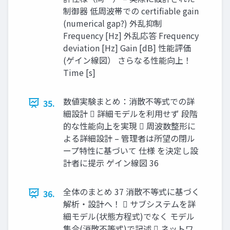
制御器 低周波帯での certifiable gain
(numerical gap?) 外乱抑制
Frequency [Hz] 外乱応答 Frequency
deviation [Hz] Gain [dB] 性能評価
(ゲイン線図） さらなる性能向上！
Time [s]
数値実験まとめ：消散不等式での詳
35.
細設計  詳細モデルを利用せず 段階
的な性能向上を実現  周波数整形に
よる詳細設計 – 管理者は所望の閉ル
ープ特性に基づいて 仕様 を決定し設
計者に提示 ゲイン線図 36
全体のまとめ 37 消散不等式に基づく
36.
解析・設計へ！  サブシステムを詳
細モデル(状態方程式)でなく モデル
集合(消散不等式)で記述  ネットワ