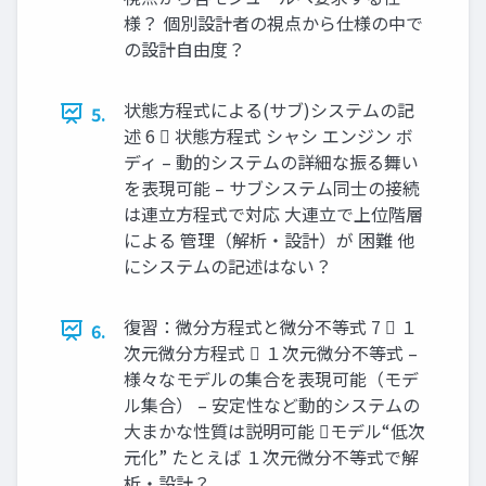
様？ 個別設計者の視点から仕様の中で
の設計自由度？
状態方程式による(サブ)システムの記
5.
述 6  状態方程式 シャシ エンジン ボ
ディ – 動的システムの詳細な振る舞い
を表現可能 – サブシステム同士の接続
は連立方程式で対応 大連立で上位階層
による 管理（解析・設計）が 困難 他
にシステムの記述はない？
復習：微分方程式と微分不等式 7  １
6.
次元微分方程式  １次元微分不等式 –
様々なモデルの集合を表現可能（モデ
ル集合） – 安定性など動的システムの
大まかな性質は説明可能 モデル“低次
元化” たとえば １次元微分不等式で解
析・設計？