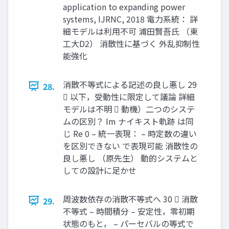
application to expanding power
systems, IJRNC, 2018 電力系統： 詳
細モデルは利用不可 浦田賢吾氏 （東
工大D2） 消散性に基づく 外乱抑制性
能強化
消散不等式による記述の良し悪し 29
28.
 以下，受動性に限定して議論 詳細
モデルは不明  動機）二つのシステ
ムの区別？ Im ナイキスト軌跡 は同
じ Re 0 – 統一表現： – 時定数の違い
を区別できない で表現可能 消散性の
良し悪し （原先生） 動的システムと
しての設計に足かせ
周波数依存の消散不等式へ 30  消散
29.
不等式 – 時間積分 – 安定性，零初期
状態のもと， – パーセバルの等式で