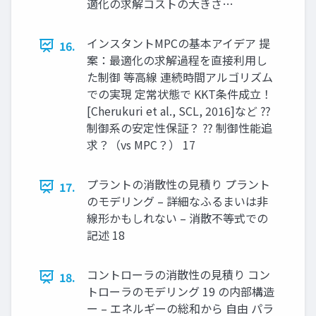
適化の求解コストの大きさ…
インスタントMPCの基本アイデア 提
16.
案：最適化の求解過程を直接利用し
た制御 等高線 連続時間アルゴリズム
での実現 定常状態で KKT条件成立！
[Cherukuri et al., SCL, 2016]など ⁇
制御系の安定性保証？ ⁇ 制御性能追
求？（vs MPC？） 17
プラントの消散性の見積り プラント
17.
のモデリング – 詳細なふるまいは非
線形かもしれない – 消散不等式での
記述 18
コントローラの消散性の見積り コン
18.
トローラのモデリング 19 の内部構造
ー – エネルギーの総和から 自由 パラ