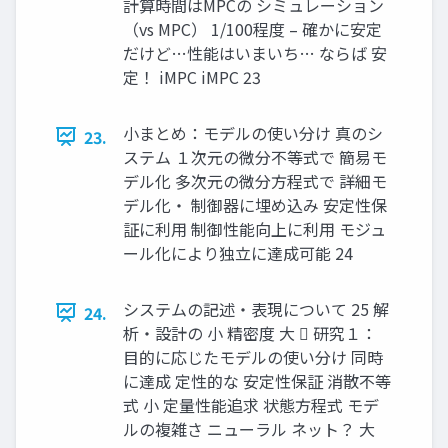
計算時間はMPCの シミュレーション
（vs MPC） 1/100程度 – 確かに安定
だけど…性能はいまいち… ならば 安
定！ iMPC iMPC 23
小まとめ：モデルの使い分け 真のシ
23.
ステム １次元の微分不等式で 簡易モ
デル化 多次元の微分方程式で 詳細モ
デル化・ 制御器に埋め込み 安定性保
証に利用 制御性能向上に利用 モジュ
ール化により独立に達成可能 24
システムの記述・表現について 25 解
24.
析・設計の 小 精密度 大  研究１：
目的に応じたモデルの使い分け 同時
に達成 定性的な 安定性保証 消散不等
式 小 定量性能追求 状態方程式 モデ
ルの複雑さ ニューラル ネット？ 大