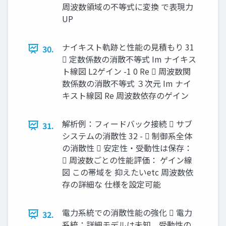
周波数領域の不等式に変換 で表現力
UP
ナイキスト軌跡と性能の見積もり 31
30.
 定数係数の消散不等式 Im ナイキス
ト線図 L2ゲイン -1 0 Re  周波数関
数係数の消散不等式 ３次元 Im ナイ
キスト線図 Re 周波数依存のゲイン
解析例：フィードバック接続  サブ
31.
システムの消散性 32 -  制御系全体
の消散性  安定性・受動性は保存：
 周波数ごとの性能評価： ゲイン線
図 この帯域を 抑えたいetc 周波数依
存の詳細な 仕様を設定可能
電力系統での消散性能の強化  電力
32.
系統：詳細モデルは未知，受動性の