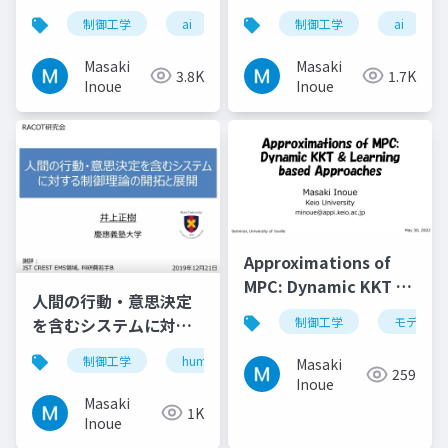
Social AIまで
ンタフェース
制御工学
ai
フィジカルai
制御工学
ソーシャルai
ai
Masaki
Masaki
3.8K
1.7K
Inoue
Inoue
Approximations of
MPC: Dynamic KKT &
人間の行動・意思決定
Learning based
を含むシステムに対す
制御工学
モデル予
Approaches
る制御理論の開拓と展
制御工学
human-in-the-loop制御
弱い制御
Masaki
開
259
Inoue
Masaki
1K
Inoue