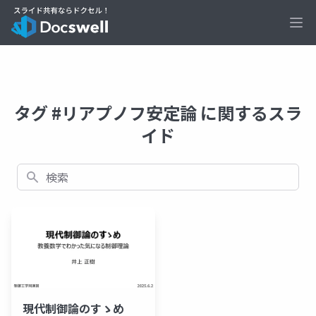
Ope
タグ #リアプノフ安定論 に関するスラ
イド
検索
現代制御論のすゝめ