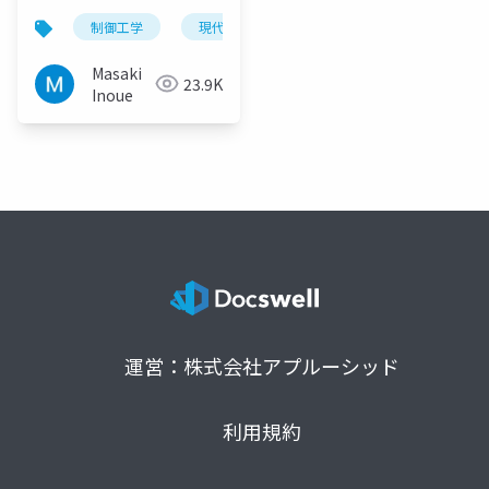
制御工学
現代制御
最適レギュレータ
リ
Masaki
23.9K
Inoue
運営：株式会社アプルーシッド
利用規約