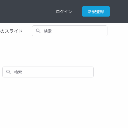
ログイン
新規登録
検索
てのスライド
検索