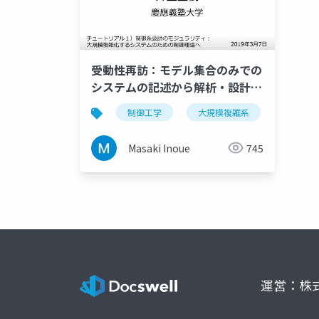
受動性再訪：モデル集合のみでの
システムの記述から解析・設計ま
で
制御工学
大規模複雑系
受動性
Masaki Inoue
745
運営：株